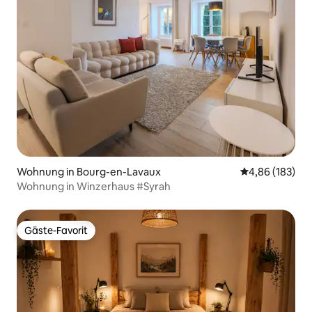
Wohnung in Bourg-en-Lavaux
Durchschnittli
4,86 (183)
Wohnung in Winzerhaus #Syrah
Gäste-Favorit
Gäste-Favorit