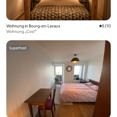
Wohnung in Bourg-en-Lavaux
Durchschn
5 (11)
Wohnung „Cosi'“
Superhost
Superhost