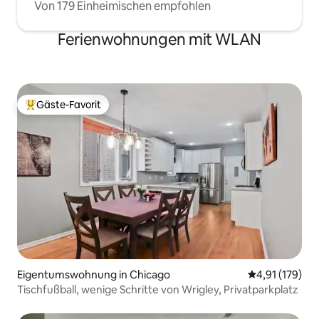
Von 179 Einheimischen empfohlen
Ferienwohnungen mit WLAN
Gäste-Favorit
Beliebter Gäste-Favorit.
Eigentumswohnung in Chicago
Durchschnittl
4,91 (179)
Tischfußball, wenige Schritte von Wrigley, Privatparkplatz