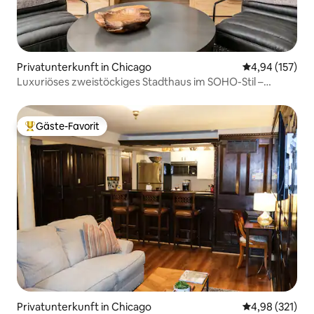
Privatunterkunft in Chicago
Durchschnittl
4,94 (157)
Luxuriöses zweistöckiges Stadthaus im SOHO-Stil –
Altstadt
Gäste-Favorit
Beliebter Gäste-Favorit.
Privatunterkunft in Chicago
Durchschnittl
4,98 (321)