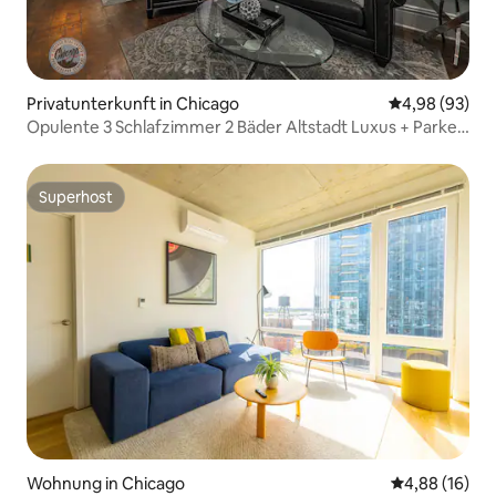
Privatunterkunft in Chicago
Durchschnittl
4,98 (93)
Opulente 3 Schlafzimmer 2 Bäder Altstadt Luxus + Parken
prmts
Superhost
Superhost
Wohnung in Chicago
Durchschnitt
4,88 (16)