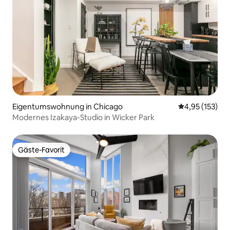
Eigentumswohnung in Chicago
Durchschnittl
4,95 (153)
Modernes Izakaya-Studio in Wicker Park
Gäste-Favorit
Gäste-Favorit