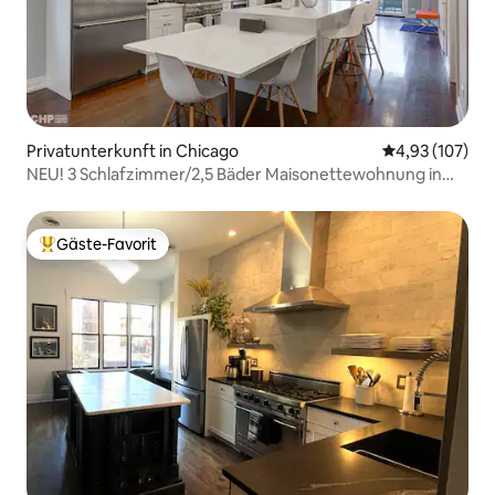
Privatunterkunft in Chicago
Durchschnittl
4,93 (107)
NEU! 3 Schlafzimmer/2,5 Bäder Maisonettewohnung in
Noble Sq
Gäste-Favorit
Beliebter Gäste-Favorit.