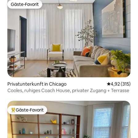
Gäste-Favorit
Gäste-Favorit
Privatunterkunft in Chicago
Durchschnittl
4,92 (315)
Cooles, ruhiges Coach House, privater Zugang + Terrasse
Gäste-Favorit
Beliebter Gäste-Favorit.