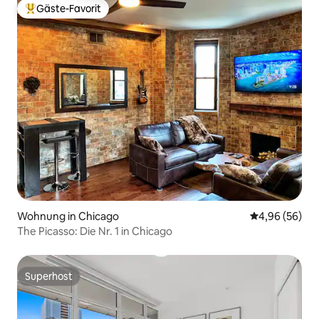
Gäste-Favorit
Beliebter Gäste-Favorit.
Wohnung in Chicago
Durchschnittl
4,96 (56)
The Picasso: Die Nr. 1 in Chicago
Superhost
Superhost