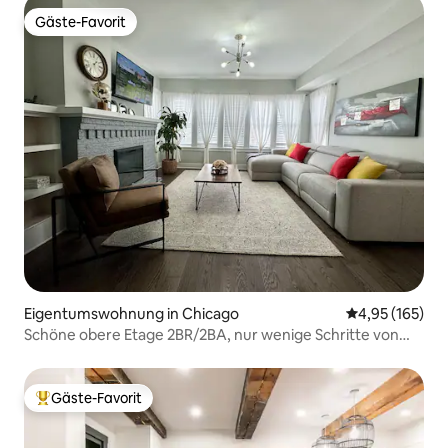
Gäste-Favorit
Gäste-Favorit
Eigentumswohnung in Chicago
Durchschnittl
4,95 (165)
Schöne obere Etage 2BR/2BA, nur wenige Schritte von
allem entfernt!
Gäste-Favorit
Beliebter Gäste-Favorit.