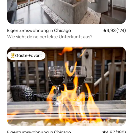
Eigentumswohnung in Chicago
Durchschnittl
4,93 (174)
Wie sieht deine perfekte Unterkunft aus?
Gäste-Favorit
Beliebter Gäste-Favorit.
Eigentumswohnung in Chicago
Durchschnittli
4,97 (180)