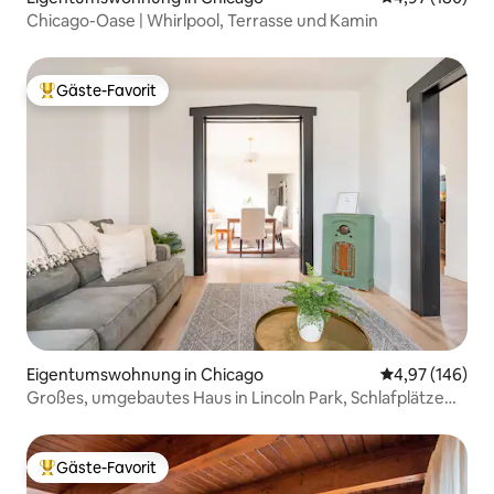
Chicago-Oase | Whirlpool, Terrasse und Kamin
Gäste-Favorit
Beliebter Gäste-Favorit.
Eigentumswohnung in Chicago
Durchschnittli
4,97 (146)
Großes, umgebautes Haus in Lincoln Park, Schlafplätze
für 12!
Gäste-Favorit
Beliebter Gäste-Favorit.