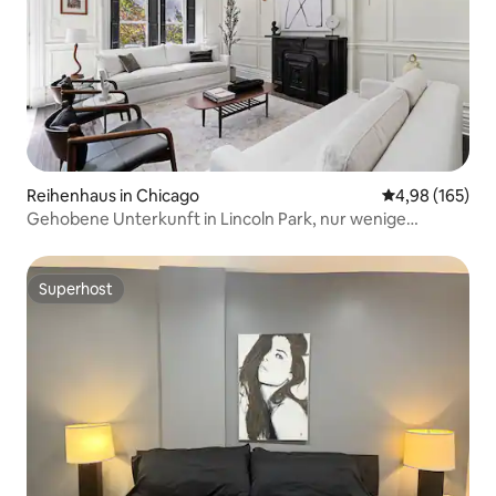
Reihenhaus in Chicago
Durchschnittli
4,98 (165)
Gehobene Unterkunft in Lincoln Park, nur wenige
Minuten von Downtown entfernt
Superhost
Superhost