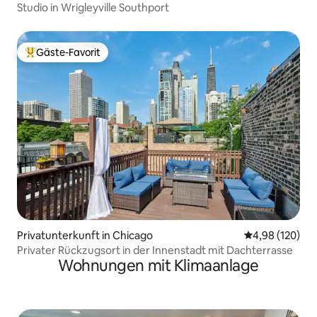
Studio in Wrigleyville Southport
Gäste-Favorit
Beliebter Gäste-Favorit.
Privatunterkunft in Chicago
Durchschnittli
4,98 (120)
Privater Rückzugsort in der Innenstadt mit Dachterrasse
Wohnungen mit Klimaanlage