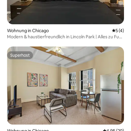
Wohnung in Chicago
Durchsch
5 (4)
Modern & haustierfreundlich in Lincoln Park | Alles zu Fuß
erreichbar
Superhost
Superhost
Wohnung in Chicago
Durchschnittl
4,95 (20)