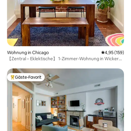
Wohnung in Chicago
Durchschnittl
4,95 (159)
【Zentral – Eklektische】 1-Zimmer-Wohnung in Wicker
Park
Gäste-Favorit
Beliebter Gäste-Favorit.