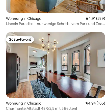
Wohnung in Chicago
Durchschnittli
4,91 (299)
Lincoln Paradise – nur wenige Schritte vom Park und Zoo
entfernt!
Gäste-Favorit
Gäste-Favorit
Wohnung in Chicago
Durchschnittli
4,94 (106)
Charmante Altstadt 4BR/2,5 mit 5 Betten!