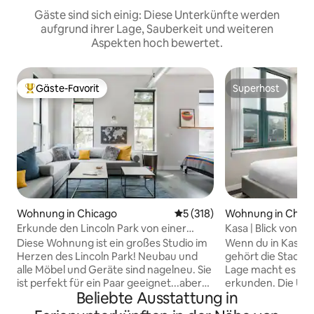
Gäste sind sich einig: Diese Unterkünfte werden
aufgrund ihrer Lage, Sauberkeit und weiteren
Aspekten hoch bewertet.
Gäste-Favorit
Superhost
Beliebter Gäste-Favorit.
Superhost
Wohnung in Chicago
Durchschnittliche Bewertung
5 (318)
Wohnung in Chic
Erkunde den Lincoln Park von einer
Kasa | Blick von d
gepflegten Wohnung aus
Chicago
Diese Wohnung ist ein großes Studio im
Wenn du in Kasa Ma
Herzen des Lincoln Park! Neubau und
gehört die Stadt d
alle Möbel und Geräte sind nagelneu. Sie
Lage macht es gan
ist perfekt für ein Paar geeignet...aber
erkunden. Die Unte
Beliebte Ausstattung in
es können auch 3-4 Personen bei einem
der Innenstadt vo
Mädchenausflug oder einer Familie mit
Schritte vom Oak 