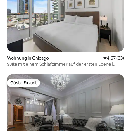
Wohnung in Chicago
Durchschnitt
4,67 (33)
Suite mit einem Schlafzimmer auf der ersten Ebene |
Fulton Market
Gäste-Favorit
Gäste-Favorit