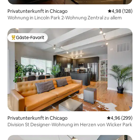
Privatunterkunft in Chicago
Durchschnittli
4,98 (128)
Wohnung in Lincoln Park 2-Wohnung Zentral zu allem
Gäste-Favorit
Beliebter Gäste-Favorit.
Privatunterkunft in Chicago
Durchschnittli
4,96 (299)
Division St Designer-Wohnung im Herzen von Wicker Park