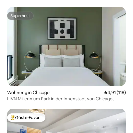
Superhost
Superhost
Wohnung in Chicago
Durchschnittl
4,91 (118)
LIVN Millennium Park in der Innenstadt von Chicago,
1 Schlafzimmer
Gäste-Favorit
Beliebter Gäste-Favorit.