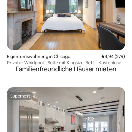
Eigentumswohnung in Chicago
Durchschnittli
4,94 (279)
Privater Whirlpool – Suite mit Kingsize-Bett – Kostenlose
Familienfreundliche Häuser mieten
Parkplätze
Superhost
Superhost