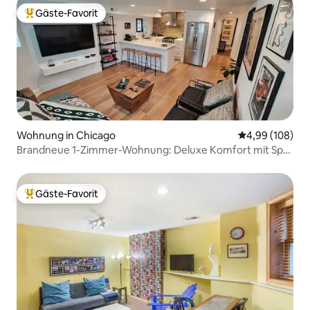
Gäste-Favorit
Beliebter Gäste-Favorit.
Wohnung in Chicago
Durchschnittli
4,99 (108)
Brandneue 1-Zimmer-Wohnung: Deluxe Komfort mit Spa-
Badezimmer
Gäste-Favorit
Beliebter Gäste-Favorit.