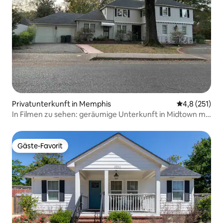
Privatunterkunft in Memphis
Durchschnitt
4,8 (251)
In Filmen zu sehen: geräumige Unterkunft in Midtown mit
5 Schlafzimmern/8 Betten für 14 Personen
Gäste-Favorit
Gäste-Favorit