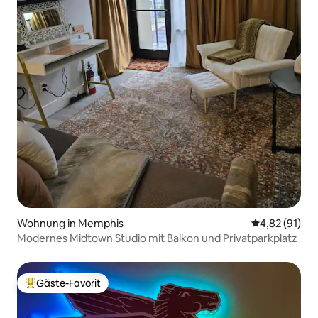
Wohnung in Memphis
Durchschnitt
4,82 (91)
Modernes Midtown Studio mit Balkon und Privatparkplatz
Gäste-Favorit
Beliebter Gäste-Favorit.