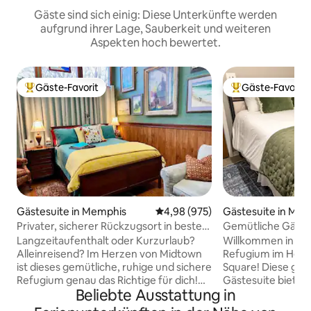
Gäste sind sich einig: Diese Unterkünfte werden
aufgrund ihrer Lage, Sauberkeit und weiteren
Aspekten hoch bewertet.
Gäste-Favorit
Gäste-Favorit
Beliebter Gäste-Favorit.
Beliebter Gäste-F
Gästesuite in Memphis
Durchschnittliche Bewertung: 4
4,98 (975)
Gästesuite in Me
Privater, sicherer Rückzugsort in bester
Gemütliche Gästes
Midtown-Lage
Square
Langzeitaufenthalt oder Kurzurlaub?
Willkommen in de
Alleinreisend? Im Herzen von Midtown
Refugium im Herz
ist dieses gemütliche, ruhige und sichere
Square! Diese gut
Refugium genau das Richtige für dich!
Gästesuite bietet
Beliebte Ausstattung in
Nur einen kurzen Spaziergang von den
Komfort. Genieße 
Hot-Spots entfernt: Overton Square
Badezimmer, eine 