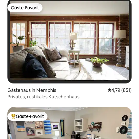
Gäste-Favorit
Gäste-Favorit
Gästehaus in Memphis
Durchschnittl
4,79 (851)
Privates, rustikales Kutschenhaus
Gäste-Favorit
Beliebter Gäste-Favorit.