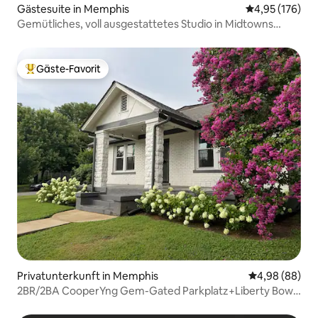
Gästesuite in Memphis
Durchschnittl
4,95 (176)
Gemütliches, voll ausgestattetes Studio in Midtowns
Cooper-Young
Gäste-Favorit
Beliebter Gäste-Favorit.
Privatunterkunft in Memphis
Durchschnittl
4,98 (88)
2BR/2BA CooperYng Gem-Gated Parkplatz+Liberty Bowl-
1blk