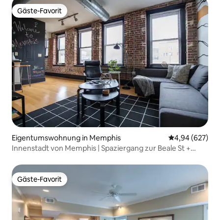
Gäste-Favorit
Gäste-Favorit
Eigentumswohnung in Memphis
Durchschnittli
4,94 (627)
Innenstadt von Memphis | Spaziergang zur Beale St +
KOSTENLOSE Parkplätze
Gäste-Favorit
Gäste-Favorit