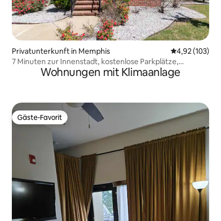
Privatunterkunft in Memphis
Durchschnittl
4,92 (103)
7 Minuten zur Innenstadt, kostenlose Parkplätze,
Wohnungen mit Klimaanlage
eingezäunter Hof, Haustier
Gäste-Favorit
Gäste-Favorit