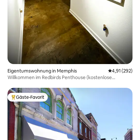
Eigentumswohnung in Memphis
Durchschnittl
4,91 (292)
Willkommen im Redbirds Penthouse (kostenlose
Parkplätze)
Gäste-Favorit
Beliebter Gäste-Favorit.