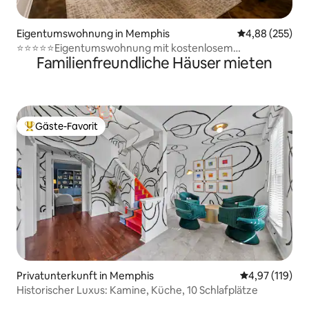
Eigentumswohnung in Memphis
Durchschnittli
4,88 (255)
⭐️⭐️⭐️⭐️⭐️Eigentumswohnung mit kostenlosem
Familienfreundliche Häuser mieten
Parkplatz⭐️⭐️⭐️⭐️⭐️
Gäste-Favorit
Beliebter Gäste-Favorit.
Privatunterkunft in Memphis
Durchschnittl
4,97 (119)
Historischer Luxus: Kamine, Küche, 10 Schlafplätze