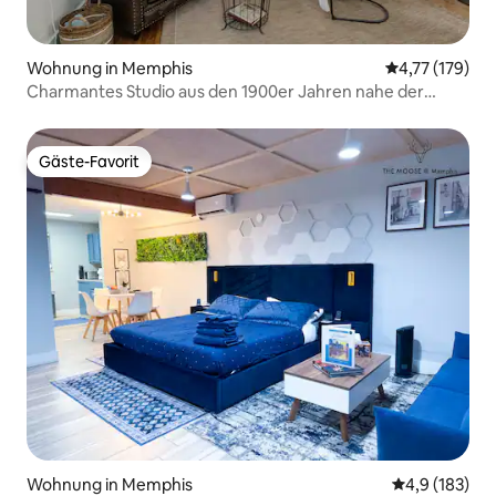
Wohnung in Memphis
Durchschnittl
4,77 (179)
Charmantes Studio aus den 1900er Jahren nahe der
Innenstadt & Elvis-Erbe
Gäste-Favorit
Gäste-Favorit
Wohnung in Memphis
Durchschnitt
4,9 (183)