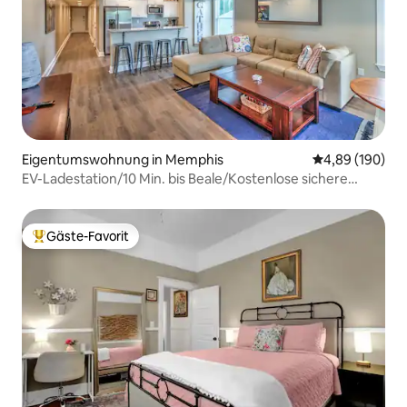
Eigentumswohnung in Memphis
Durchschnittli
4,89 (190)
EV-Ladestation/10 Min. bis Beale/Kostenlose sichere
Parkplätze/
Gäste-Favorit
Beliebter Gäste-Favorit.