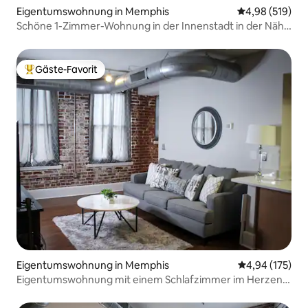
Eigentumswohnung in Memphis
Durchschnittli
4,98 (519)
Schöne 1-Zimmer-Wohnung in der Innenstadt in der Nähe
von ALLEM!
Gäste-Favorit
Beliebter Gäste-Favorit.
Eigentumswohnung in Memphis
Durchschnittl
4,94 (175)
Eigentumswohnung mit einem Schlafzimmer im Herzen
der Innenstadt von Memphis