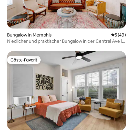
Bungalow in Memphis
Durchschni
5 (49)
Niedlicher und praktischer Bungalow in der Central Ave |
Kingsize-Betten
Gäste-Favorit
Gäste-Favorit