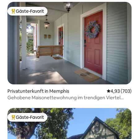
Gäste-Favorit
Beliebter Gäste-Favorit.
Privatunterkunft in Memphis
Durchschnittli
4,93 (703)
Gehobene Maisonettewohnung im trendigen Viertel
Cooper-Young
Gäste-Favorit
Beliebter Gäste-Favorit.