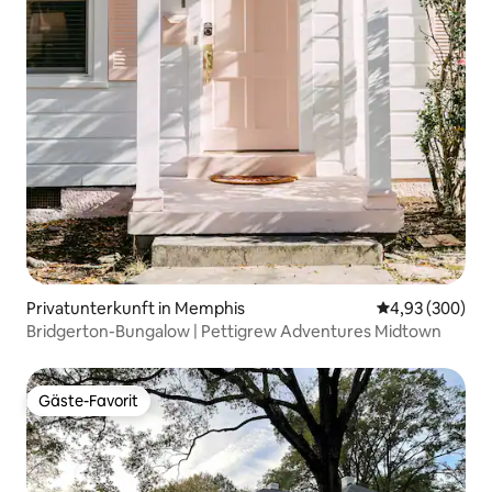
Privatunterkunft in Memphis
Durchschnittli
4,93 (300)
Bridgerton-Bungalow | Pettigrew Adventures Midtown
Gäste-Favorit
Gäste-Favorit