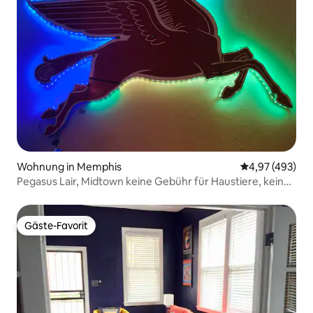
Wohnung in Memphis
Durchschnittli
4,97 (493)
Pegasus Lair, Midtown keine Gebühr für Haustiere, keine
Aufgaben
Gäste-Favorit
Gäste-Favorit