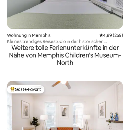
Wohnung in Memphis
Durchschnittli
4,89 (259)
Kleines trendiges Reisestudio in der historischen
Weitere tolle Ferienunterkünfte in der
Innenstadt!
Nähe von Memphis Children's Museum-
North
Gäste-Favorit
Beliebter Gäste-Favorit.