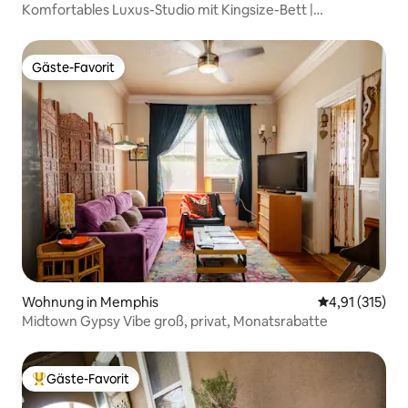
Komfortables Luxus-Studio mit Kingsize-Bett |
KOSTENLOSES Parken & WLAN
Gäste-Favorit
Gäste-Favorit
Wohnung in Memphis
Durchschnittl
4,91 (315)
Midtown Gypsy Vibe groß, privat, Monatsrabatte
Gäste-Favorit
Beliebter Gäste-Favorit.