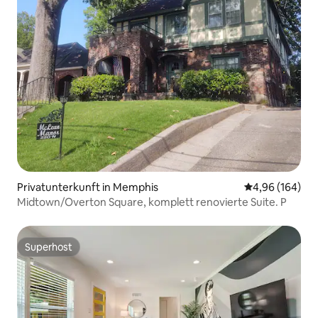
Privatunterkunft in Memphis
Durchschnittli
4,96 (164)
Midtown/Overton Square, komplett renovierte Suite. P
Superhost
Superhost