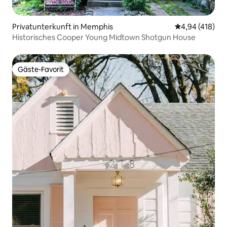
Privatunterkunft in Memphis
Durchschnittli
4,94 (418)
Historisches Cooper Young Midtown Shotgun House
Gäste-Favorit
Gäste-Favorit