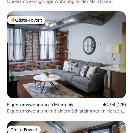
Coole und einzigartige Wohnung an der Main Street
Gäste-Favorit
Beliebter Gäste-Favorit.
Eigentumswohnung in Memphis
Durchschnittl
4,94 (175)
Eigentumswohnung mit einem Schlafzimmer im Herzen
der Innenstadt von Memphis
Gäste-Favorit
Gäste-Favorit