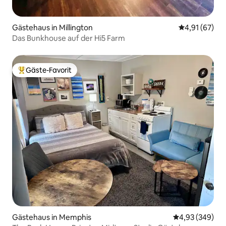
Gästehaus in Millington
Durchschnitt
4,91 (67)
Das Bunkhouse auf der Hi5 Farm
Gäste-Favorit
Beliebter Gäste-Favorit.
Gästehaus in Memphis
Durchschnittli
4,93 (349)