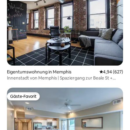
Eigentumswohnung in Memphis
Durchschnittli
4,94 (627)
Innenstadt von Memphis | Spaziergang zur Beale St +
KOSTENLOSE Parkplätze
Gäste-Favorit
Gäste-Favorit