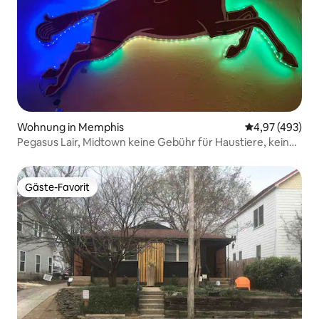
Wohnung in Memphis
Durchschnittli
4,97 (493)
Pegasus Lair, Midtown keine Gebühr für Haustiere, keine
Aufgaben
Gäste-Favorit
Gäste-Favorit