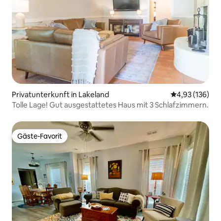
Privatunterkunft in Lakeland
Durchschnittl
4,93 (136)
Tolle Lage! Gut ausgestattetes Haus mit 3 Schlafzimmern.
Gäste-Favorit
Gäste-Favorit