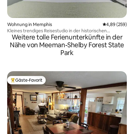
Wohnung in Memphis
Durchschnittli
4,89 (259)
Kleines trendiges Reisestudio in der historischen
Weitere tolle Ferienunterkünfte in der
Innenstadt!
Nähe von Meeman-Shelby Forest State
Park
Gäste-Favorit
Beliebter Gäste-Favorit.