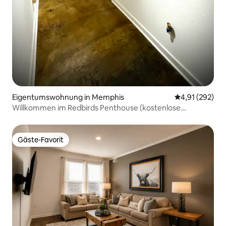
Eigentumswohnung in Memphis
Durchschnittl
4,91 (292)
Willkommen im Redbirds Penthouse (kostenlose
Parkplätze)
Gäste-Favorit
Gäste-Favorit