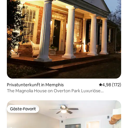
Privatunterkunft in Memphis
Durchschnittl
4,98 (172)
The Magnolia House on Overton Park Luxuriöse
Unterkunft
Gäste-Favorit
Gäste-Favorit