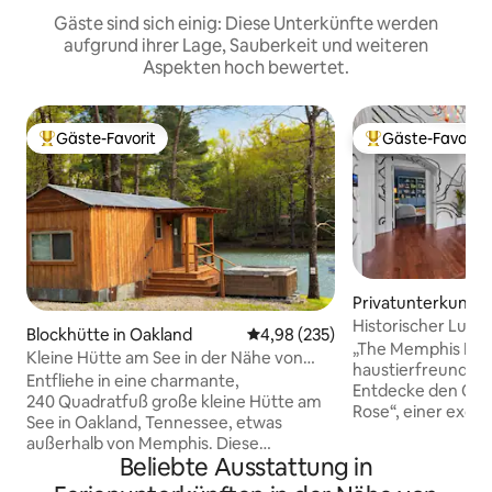
Gäste sind sich einig: Diese Unterkünfte werden
aufgrund ihrer Lage, Sauberkeit und weiteren
Aspekten hoch bewertet.
Gäste-Favorit
Gäste-Favorit
Beliebter Gäste-Favorit.
Beliebter Gäste-F
Privatunterkunft 
s
Historischer Luxu
Blockhütte in Oakland
Durchschnittliche Bewertung: 4
4,98 (235)
Schlafplätze
„The Memphis Ros
Kleine Hütte am See in der Nähe von
haustierfreundlic
Memphis mit Whirlpool und
Entfliehe in eine charmante,
Entdecke den Ch
240 Quadratfuß große kleine Hütte am
Rose“, einer exqui
See in Oakland, Tennessee, etwas
dem Jahr 1916 in
außerhalb von Memphis. Diese
Genieße die reich
Beliebte Ausstattung in
einzigartige Unterkunft ist perfekt für
durch Original-Har
Paare, kleine Familien oder alle, die einen