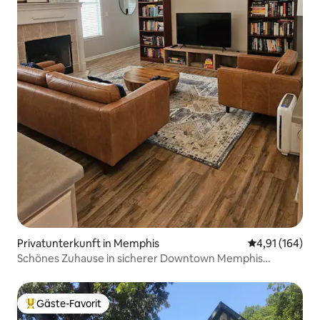
Privatunterkunft in Memphis
Durchschnittl
4,91 (164)
Schönes Zuhause in sicherer Downtown Memphis
Community
Gäste-Favorit
Beliebter Gäste-Favorit.