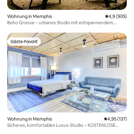
Wohnung in Memphis
Durchschnittl
4,9 (905)
Boho Groove – urbanes Studio mit entspannendem
Garten
Gäste-Favorit
Gäste-Favorit
Wohnung in Memphis
Durchschnittl
4,95 (137)
Sicheres, komfortables Luxus-Studio ~ KOSTENLOSE
Parkplätze & WLAN