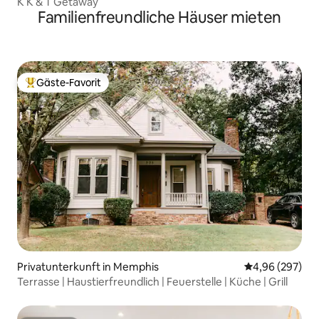
K K & T Getaway
Familienfreundliche Häuser mieten
Gäste-Favorit
Beliebter Gäste-Favorit.
Privatunterkunft in Memphis
Durchschnittli
4,96 (297)
Terrasse | Haustierfreundlich | Feuerstelle | Küche | Grill