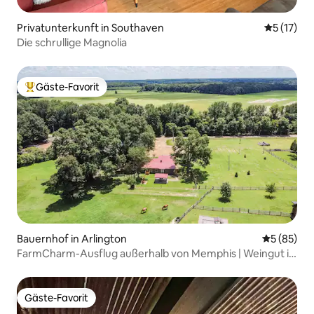
Privatunterkunft in Southaven
Durchschn
5 (17)
Die schrullige Magnolia
Gäste-Favorit
Beliebter Gäste-Favorit.
Bauernhof in Arlington
Durchschni
5 (85)
FarmCharm-Ausflug außerhalb von Memphis | Weingut in
der Nähe
Gäste-Favorit
Gäste-Favorit