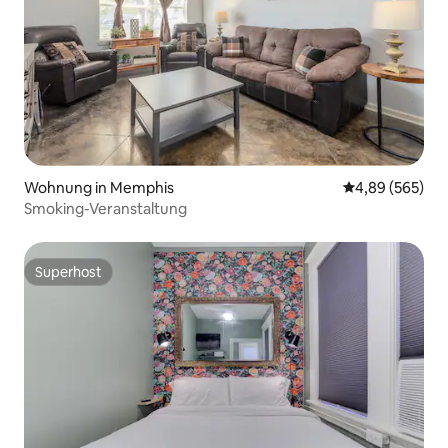
Wohnung in Memphis
Durchschnittli
4,89 (565)
Smoking-Veranstaltung
Superhost
Superhost