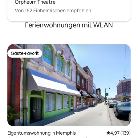
Orpheum Theatre
Von 152 Einheimischen empfohlen
Ferienwohnungen mit WLAN
Gäste-Favorit
Gäste-Favorit
Eigentumswohnung in Memphis
Durchschnittl
4,97 (139)