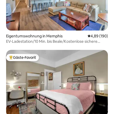
Eigentumswohnung in Memphis
Durchschnittli
4,89 (190)
EV-Ladestation/10 Min. bis Beale/Kostenlose sichere
Parkplätze/
Gäste-Favorit
Beliebter Gäste-Favorit.