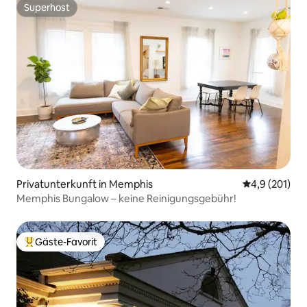
Superhost
Superhost
Privatunterkunft in Memphis
Durchschnitt
4,9 (201)
Memphis Bungalow – keine Reinigungsgebühr!
Gäste-Favorit
Beliebter Gäste-Favorit.