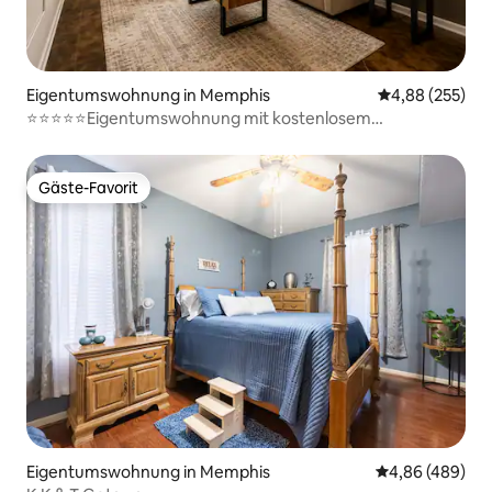
Eigentumswohnung in Memphis
Durchschnittli
4,88 (255)
⭐️⭐️⭐️⭐️⭐️Eigentumswohnung mit kostenlosem
Parkplatz⭐️⭐️⭐️⭐️⭐️
Gäste-Favorit
Gäste-Favorit
Eigentumswohnung in Memphis
Durchschnittli
4,86 (489)