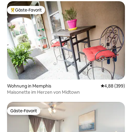
Gäste-Favorit
Beliebter Gäste-Favorit.
Wohnung in Memphis
Durchschnittli
4,88 (399)
Maisonette im Herzen von Midtown
Gäste-Favorit
Gäste-Favorit