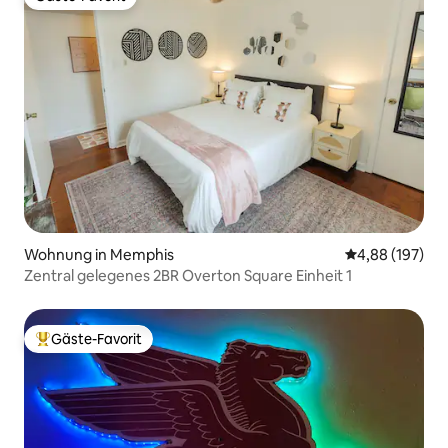
Gäste-Favorit
Wohnung in Memphis
Durchschnittli
4,88 (197)
Zentral gelegenes 2BR Overton Square Einheit 1
Gäste-Favorit
Beliebter Gäste-Favorit.