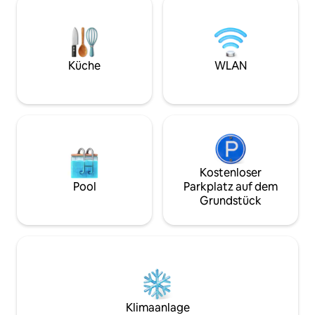
berühmten Chinhoyi-Höhlen und der
Annehmlichkeiten
Mazvikadei-Staudamm. Deine Familie
Aufenthalt zu ein
wird in der Nähe von allem sein, wenn du
machen Ein herzl
in dieser Unterkunft übernachtest, die
eine gemütliche
mit Solar-, Bohrlochwasser,
und erlebe das Beste 
Küche
WLAN
Solargeysiren und Sicherheit
deinen Aufenthalt
ausgestattet ist. Ideal für einen
bereit zum Entsp
entspannenden Familienausflug oder
einen Freund:)
Kostenloser
Pool
Parkplatz auf dem
Grundstück
Klimaanlage