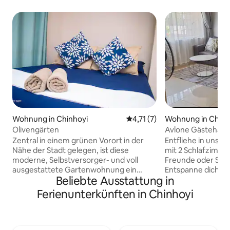
Wohnung in Chinhoyi
Durchschnittliche Bewertung
4,71 (7)
Wohnung in Chinh
Olivengärten
Avlone Gästehaus
Zentral in einem grünen Vorort in der
Entfliehe in unser
Nähe der Stadt gelegen, ist diese
mit 2 Schlafzimmer
moderne, Selbstversorger- und voll
Freunde oder Sol
ausgestattete Gartenwohnung ein
Entspanne dich k
Beliebte Ausstattung in
zweites Zuhause. Zu den
dich stilvoll und 
Annehmlichkeiten in der Nähe, die nur
die ein Leben lang 
Ferienunterkünften in Chinhoyi
wenige Gehminuten von der Stadt
erstklassigen Lage
entfernt sind, gehören die Chinhoyi
der Chinhoyi-Höhl
University of Technology, das
Geräumige Schlaf
Ausstellungsgelände und die
bequemen Bette