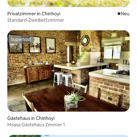
Privatzimmer in Chinhoyi
Neue Unt
Neu
Standard-Zweibettzimmer
Superhost
Superhost
Gästehaus in Chinhoyi
Msasa Gästehaus Zimmer 1