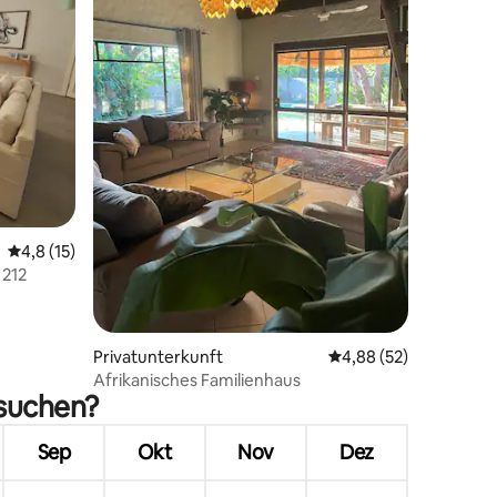
27 Bewertungen
Durchschnittliche Bewertung: 4,8 von 5, 15 Bewertungen
4,8 (15)
 212
Privatunterkunft
Durchschnittliche Be
4,88 (52)
Afrikanisches Familienhaus
esuchen?
Sep
Okt
Nov
Dez