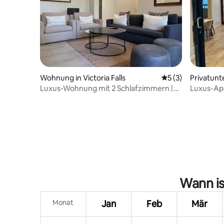
Wohnung in Victoria Falls
Durchschnittliche
5 (3)
Privatunt
Luxus-Wohnung mit 2 Schlafzimmern |
Luxus-Ap
Victoria Falls Estate
Wann is
Monat
Jan
Feb
Mär