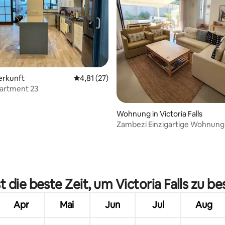
 Bewertung: 5 von 5, 3 Bewertungen
erkunft
Durchschnittliche Bewertung: 4,81 von 5, 
4,81 (27)
artment 23
Wohnung in Victoria Falls
Zambezi Einzigartige Wohnung
t die beste Zeit, um Victoria Falls zu b
Apr
Mai
Jun
Jul
Aug