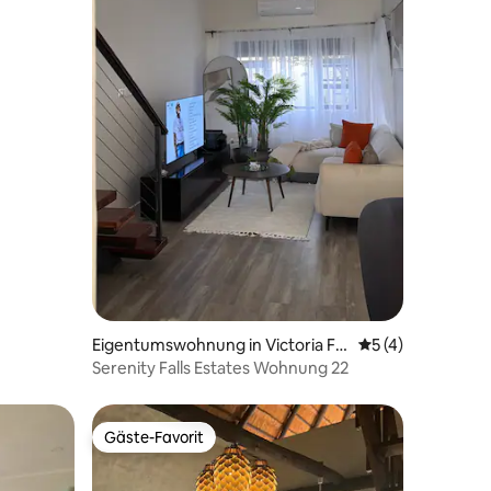
 4 Bewertungen
Eigentumswohnung in Victoria Fal
Durchschnittlich
5 (4)
ls
Serenity Falls Estates Wohnung 22
Gäste-Favorit
Gäste-Favorit