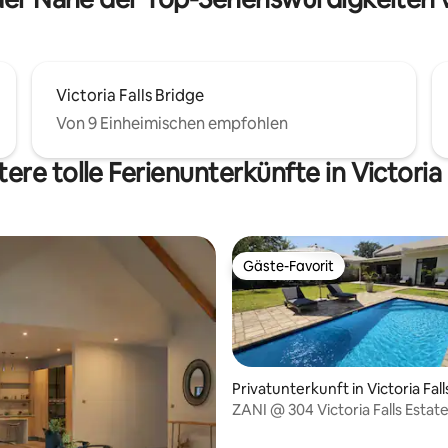
hier!
higen Ort entspannst. AirCon
flix
Victoria Falls Bridge
Von 9 Einheimischen empfohlen
ere tolle Ferienunterkünfte in Victoria 
Gäste-Favorit
Gäste-Favorit
Privatunterkunft in Victoria Fall
ZANI @ 304 Victoria Falls Estat