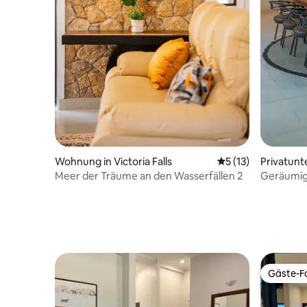
Wohnung in Victoria Falls
Durchschnittliche
5 (13)
Privatunt
Meer der Träume an den Wasserfällen 2
Geräumige
Pool | 10 
Gäste-Fa
Gäste-Fa