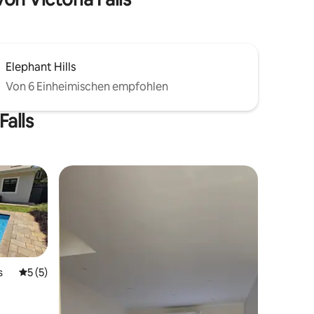
Elephant Hills
Von 6 Einheimischen empfohlen
Falls
s
Durchschnittliche Bewertung: 5 von 5, 5 Bewertungen
5 (5)
e