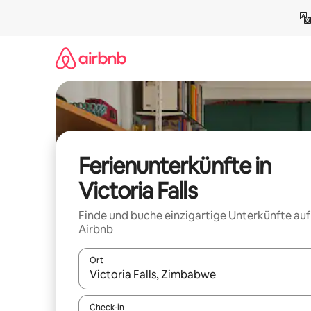
Zu
Inhalten
springen
Ferienunterkünfte in
Victoria Falls
Finde und buche einzigartige Unterkünfte auf
Airbnb
Ort
Wenn Ergebnisse verfügbar sind, navigiere mit d
Check-in