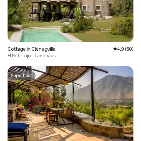
Cottage in Cieneguilla
Durchschnitt
4,9 (50)
El Petirrojo - Landhaus
Superhost
Superhost