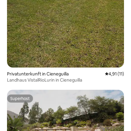
Privatunterkunft in Cieneguilla
Durchschnitt
4,91 (11)
Landhaus VistalRioLurin in Cieneguilla
Superhost
Superhost