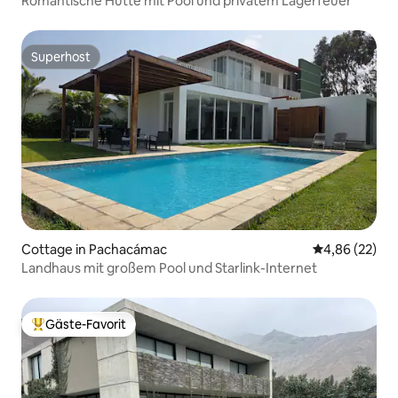
Romantische Hütte mit Pool und privatem Lagerfeuer
Superhost
Superhost
Cottage in Pachacámac
Durchschnittl
4,86 (22)
Landhaus mit großem Pool und Starlink-Internet
Gäste-Favorit
Beliebter Gäste-Favorit.