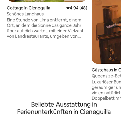
Cottage in Cieneguilla
Durchschnittliche Bewertung: 
4,94 (48)
Schönes Landhaus
Eine Stunde von Lima entfernt, einem
Ort, an dem die Sonne das ganze Jahr
über auf dich wartet, mit einer Vielzahl
von Landrestaurants, umgeben von
Vegetation, am Rande des Flusses Lurin,
atme Ruhe und verbringe einen
unvergesslichen Aufenthalt mit der
ganzen Familie in diesem schönen
Landhaus mit 4 Schlafzimmern, 4
Badezimmern, 1 Serviceraum mit und 1
Gästehaus in Ciene
Badezimmer zur allgemeinen Nutzung.
Queensize-Bett | 
Außerdem eine ausgestattete Küche,
Fluss entfernt | R
Luxuriöser Bungalow f
eine Terrasse mit einem großen
geräumiger und he
Esszimmer, einem Swimmingpool,
vielen natürlichen
einem Trampolin, einem Billardtisch und
Doppelbett mit Be
einer Toilette. Nur für
Beliebte Ausstattung in
Baumwolle, Bambu
Familienaufenthalte, keine
Kopfkissen pro Per
Ferienunterkünften in Cieneguilla
Partys/Veranstaltungen.
mit 2 Liegestühlen
Hängematte - Ges
mit Küchenherd, M