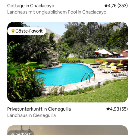
Cottage in Chaclacayo
Durchschnittl
4,76 (353)
Landhaus mit unglaublichem Pool in Chaclacayo
Gäste-Favorit
Beliebter Gäste-Favorit.
Privatunterkunft in Cieneguilla
Durchschnitt
4,93 (55)
Landhaus in Cieneguilla
Superhost