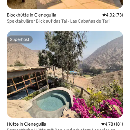
Blockhütte in Cieneguilla
Durchschnitt
4,92 (73)
Spektakulärer Blick auf das Tal - Las Cabañas de Tarii
Superhost
Superhost
Hütte in Cieneguilla
Durchschnittl
4,78 (181)