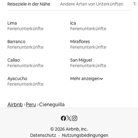
Reiseziele in der Nähe
Andere Arten von Unterkünften
To
Lima
Ica
Ferienunterkünfte
Ferienunterkünfte
Barranco
Miraflores
Ferienunterkünfte
Ferienunterkünfte
Callao
San Miguel
Ferienunterkünfte
Ferienunterkünfte
Ayacucho
Mehr anzeigen
Ferienunterkünfte
Airbnb
Peru
Cieneguilla
© 2026 Airbnb, Inc.
Datenschutz
Nutzungsbedingungen