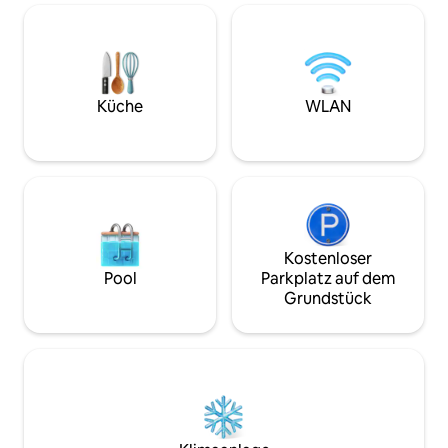
Kühlschrank, Grill
Coffee-Station –
Kaffeemühle - Pr
heißem Wasser un
Dingen (Shampoo u
Netflix und Bretts
Küche
WLAN
einem wundersch
Kostenloser
Pool
Parkplatz auf dem
Grundstück