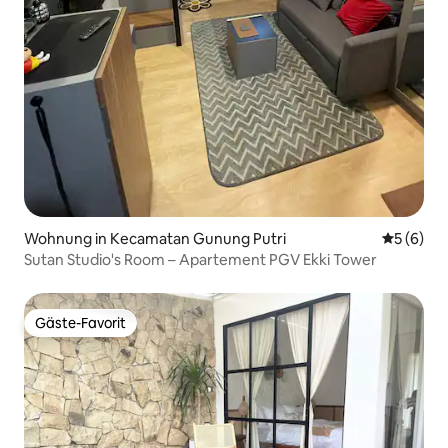
Wohnung in Kecamatan Gunung Putri
Durchschn
5 (6)
Sutan Studio's Room – Apartement PGV Ekki Tower
Gäste-Favorit
Gäste-Favorit