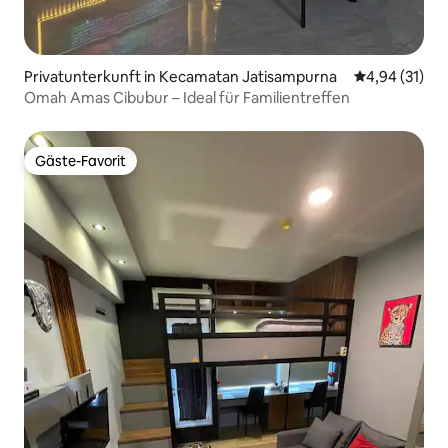
Privatunterkunft in Kecamatan Jatisampurna
Durchschnitt
4,94 (31)
Omah Amas Cibubur – Ideal für Familientreffen
Gäste-Favorit
Gäste-Favorit