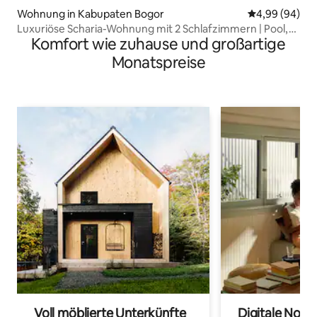
Wohnung in Kabupaten Bogor
Durchschnittl
4,99 (94)
Luxuriöse Scharia-Wohnung mit 2 Schlafzimmern | Pool,
Komfort wie zuhause und großartige
Fitnessraum und Billardtisch
Monatspreise
Voll möblierte Unterkünfte
Digitale Noma