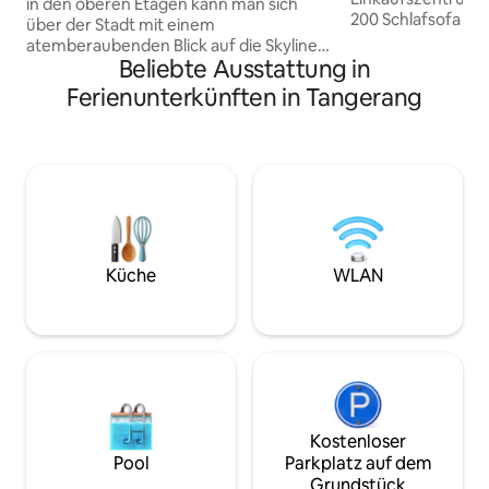
in den oberen Etagen kann man sich
200 Schlafsofa (z
über der Stadt mit einem
Sitzen) Smart-TV L
atemberaubenden Blick auf die Skyline
Wetv, Dll) Login 
Beliebte Ausstattung in
von BSD wunderbar erholen.
Kaltwasserspende
Durchdacht gestaltet mit einer
Ferienunterkünften in Tangerang
Setrika Wasserkoc
modernen, modernen, zeitgemäßen
Klimaanlage WLAN-fähig
Note ist sie perfekt für Geschäftsreisen,
Kochgeschirr vor
Staycations oder längere Aufenthalte.
Lemari Küchenset 
Das Hotel liegt im Herzen von BSD City,
Kostenloser Parkpl
nur wenige Schritte von TerasKota und
Handtücher Perle
wenige Minuten von der AEON Mall, The
Kostenloser Parkp
Breeze und ICE BSD entfernt. Genieße
Kissen Blick auf die Stadt, den du von
50-Mbit/s-WLAN, Smart-TV, Kochnische
deinem Zimmer au
und Zugang zu einem Pool in
Küche
WLAN
Infinity-Pool & Fitnes
olympischer Größe, einem
Marmor & Parket
Fitnessstudio, einer Billardlounge, einem
Minimarkt und einer Waschküche.
Wunderschöne Sonnenuntergänge &
die Lichter der Stadt erwarten dich.
Kostenloser
Pool
Parkplatz auf dem
Grundstück