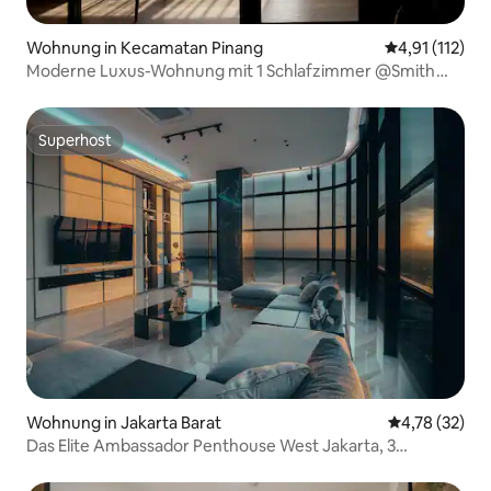
Wohnung in Kecamatan Pinang
Durchschnittl
4,91 (112)
Moderne Luxus-Wohnung mit 1 Schlafzimmer @Smith
Alam Sutera
Superhost
Superhost
Wohnung in Jakarta Barat
Durchschnitt
4,78 (32)
Das Elite Ambassador Penthouse West Jakarta, 3
Schlafzimmer