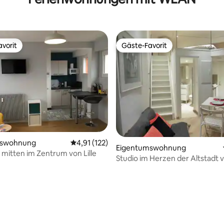
vorit
Gäste-Favorit
vorit
Gäste-Favorit
ertung: 4,9 von 5, 109 Bewertungen
mswohnung
Durchschnittliche Bewertung: 4,91 von 5, 1
4,91 (122)
Eigentumswohnung
itten im Zentrum von Lille
Studio im Herzen der Altstadt vo