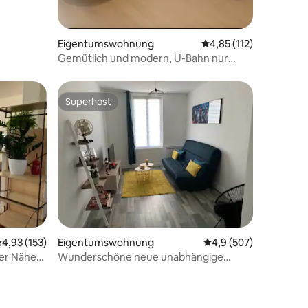
Eigentumswohnung
Durchschnittliche Bew
4,85 (112)
Gemütlich und modern, U-Bahn nur
einen Katzensprung entfernt, Bahnhöfe
von Lille 7 Minuten entfernt
Superhost
Superhost
07 Bewertungen
urchschnittliche Bewertung: 4,93 von 5, 153 Bewertungen
4,93 (153)
Eigentumswohnung
Durchschnittliche Be
4,9 (507)
der Nähe
Wunderschöne neue unabhängige
rum von
Maisonette in der Nähe von Lille