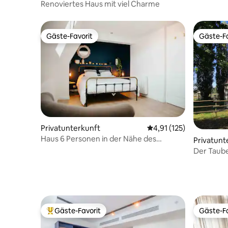
Renoviertes Haus mit viel Charme
Gäste-Favorit
Gäste-Fa
Gäste-Favorit
Gäste-Fa
Privatunterkunft
Durchschnittliche Bew
4,91 (125)
Haus 6 Personen in der Nähe des
Privatunt
Stadions Pierremauroy/Lille
Der Taube
Ferienwoh
Gäste-Favorit
Gäste-Fa
Beliebter Gäste-Favorit.
Gäste-Fa