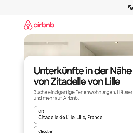
Zu
Inhalten
springen
Unterkünfte in der Nähe
von Zitadelle von Lille
Buche einzigartige Ferienwohnungen, Häuser
und mehr auf Airbnb.
Ort
Wenn Ergebnisse verfügbar sind, navigiere mit d
Check-in