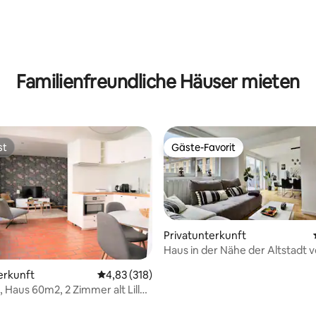
ertung: 4,8 von 5, 245 Bewertungen
Familienfreundliche Häuser mieten
st
Gäste-Favorit
st
Gäste-Favorit
Privatunterkunft
Haus in der Nähe der Altstadt vo
mit Parkplatz
erkunft
Durchschnittliche Bewertung: 4,83 von 5, 3
4,83 (318)
, Haus 60m2, 2 Zimmer alt Lille
ertung: 4,9 von 5, 296 Bewertungen