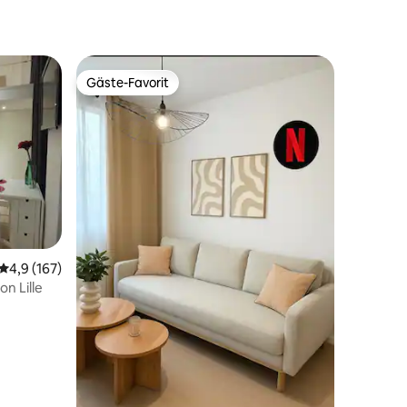
Gäste-Favorit
Gäste-Favorit
22 Bewertungen
Durchschnittliche Bewertung: 4,9 von 5, 167 Bewertungen
4,9 (167)
n Lille