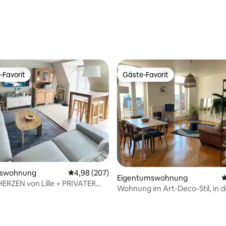
-Favorit
Gäste-Favorit
r Gäste-Favorit.
Gäste-Favorit
mswohnung
Durchschnittliche Bewertung: 4,98 von 5, 2
4,98 (207)
Eigentumswohnung
D
ERZEN von Lille + PRIVATER
Wohnung im Art-Deco-Stil, in 
 ⭐️⭐️⭐️⭐️
von Bahnhöfen und dem Zent
Lille