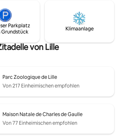
r.
Villeneuve-d 'Ascq (15 Minuten mit dem
Auto oder 40 Minuten mit der U-Bahn) -
ine. Die
12 km vom Flughafen Lille-Lesquin
zen der
entfernt Tiefgarage, V'Lille-Fahrräder,
ser Parkplatz
en zu Fuß
Busse,… alles ist in der Nähe.
Klimaanlage
 Grundstück
tadelle von Lille
Parc Zoologique de Lille
Von 217 Einheimischen empfohlen
Maison Natale de Charles de Gaulle
Von 77 Einheimischen empfohlen