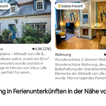
vorit
Gäste-Favorit
vorit
Beliebter Gäste-Favorit.
us
Durchschnittliche Bewertung: 4,96 von 5, 2
4,96 (276)
laine – Altstadt von Lille &
Wohnung
D
inklusive
dieses wahre Juwel von 50 m²,
Wunderschöne 2-Zimmer-Woh
rtung: 4,98 von 5, 228 Bewertungen
renoviert wurde und sich in
der Altstadt von Lille
Wunderschöne Wohnung, die 
age im Herzen von Vieux-Lille
Beibehaltung der charakteristi
– perfekt für einen
Elemente der Altstadt von Lille
hen Kurzurlaub oder einen
wurde. Hervorragendes Parket
öhnlichen Aufenthalt.
Ulme. Geräumige und sehr gut
in völlig unabhängiges,
ausgestattete Küche. Sitzecke
g in Ferienunterkünften in der Nähe von
voll eingerichtetes Zuhause
Schlafsofa mit Schlafgelegenhe
n modernen Annehmlichkeiten
192. Büro mit Internetanschlu
rem Parkplatz inklusive.
oder Ethernet) ultraschnelle V
 dich auf der privaten
Zimmer mit Bett 140 x 200 un