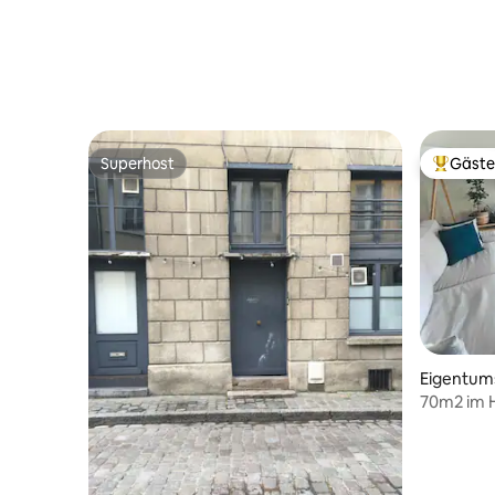
Superhost
Gäste
Superhost
Beliebte
Eigentu
70m2 im H
PARKPLATZ