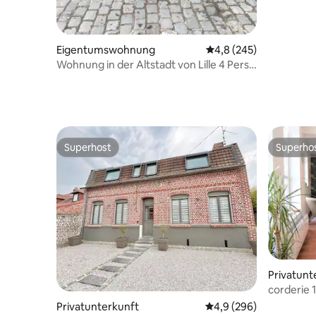
Eigentumswohnung
Durchschnittliche Bew
4,8 (245)
Wohnung in der Altstadt von Lille 4 Pers.
mit Terrasse
Superhost
Superho
Superhost
Superho
Privatunt
corderie 1
Terrasse
Privatunterkunft
Durchschnittliche Bew
4,9 (296)