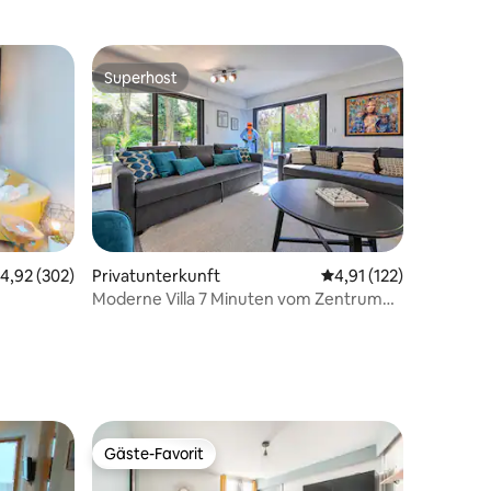
Superhost
Superhost
urchschnittliche Bewertung: 4,92 von 5, 302 Bewertungen
4,92 (302)
Privatunterkunft
Durchschnittliche Bew
4,91 (122)
Moderne Villa 7 Minuten vom Zentrum
38 Bewertungen
von Lille
Gäste-Favorit
Gäste-Favorit