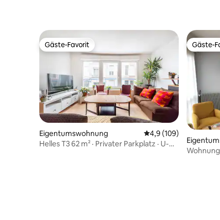
Gäste-Favorit
Gäste-Fa
Gäste-Favorit
Gäste-Fa
Eigentumswohnung
Durchschnittliche Bew
4,9 (109)
Eigentu
Helles T3 62 m² · Privater Parkplatz · U-
Wohnung m
Bahn 6 Min. entfernt