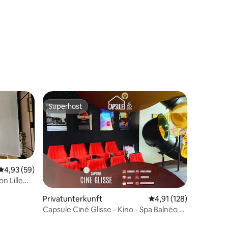
Superhost
Superhost
Durchschnittliche Bewertung: 4,93 von 5, 59 Bewertungen
4,93 (59)
n Lille
18 Bewertungen
Privatunterkunft
Durchschnittliche Bew
4,91 (128)
Capsule Ciné Glisse - Kino - Spa Balnéo -
Garage