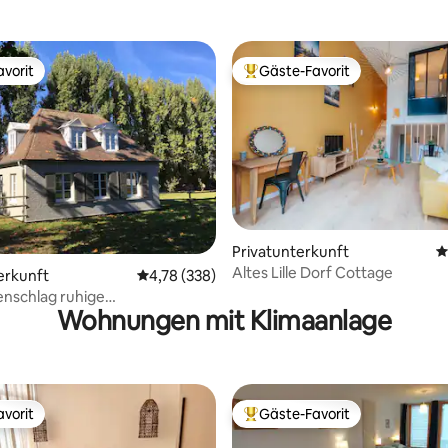
vorit
Gäste-Favorit
vorit
Beliebter Gäste-Favorit.
ertung: 4,91 von 5, 125 Bewertungen
Privatunterkunft
D
Altes Lille Dorf Cottage
erkunft
Durchschnittliche Bewertung: 4,78 von 5, 3
4,78 (338)
nschlag ruhige
Wohnungen mit Klimaanlage
nung ideal für Mobilität
vorit
Gäste-Favorit
vorit
Beliebter Gäste-Favorit.