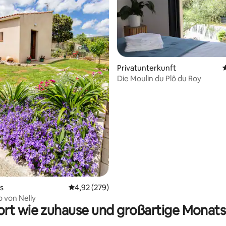
rtung: 4,93 von 5, 107 Bewertungen
Privatunterkunft
Die Moulin du Plô du Roy
s
Durchschnittliche Bewertung: 4,92 von 5, 2
4,92 (279)
o von Nelly
rt wie zuhause und großartige Monats