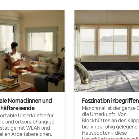
tale Nomad:innen und
Faszination inbegriffen
häftsreisende
Manchmal ist der ganze 
die Unterkunft. Von
rtable Unterkünfte für
Blockhütten an den Klip
ble und ortsunabhängige
bis hin zu ruhig gelegene
fstätige mit WLAN und
Hausbooten – diese
ellen Arbeitsbereichen.