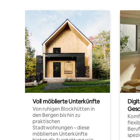
Voll möblierte Unterkünfte
Digi
Gesc
Von ruhigen Blockhütten in
den Bergen bis hin zu
Komfo
praktischen
flexi
Stadtwohnungen – diese
Beru
möblierten Unterkünfte
spezi