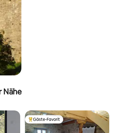
er Nähe
Gäste-Favorit
Beliebter Gäste-Favorit.