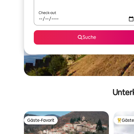
Check-out
Suche
Unterk
Gäste-Favorit
Gäste
Gäste-Favorit
Beliebte