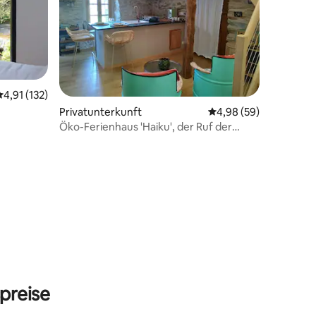
Durchschnittliche Bewertung: 4,91 von 5, 132 Bewertungen
4,91 (132)
Privatunterkunft
Durchschnittliche Be
4,98 (59)
Öko-Ferienhaus 'Haiku', der Ruf der
wilden Natur
79 Bewertungen
preise