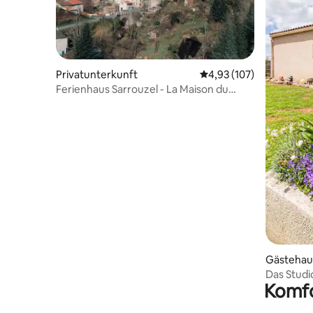
Privatunterkunft
Durchschnittliche Bewe
4,93 (107)
Ferienhaus Sarrouzel - La Maison du
Clocher
Gästehau
Das Studi
Komfo