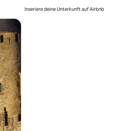
Inseriere deine Unterkunft auf Airbnb
h Berühren oder Wischgesten.