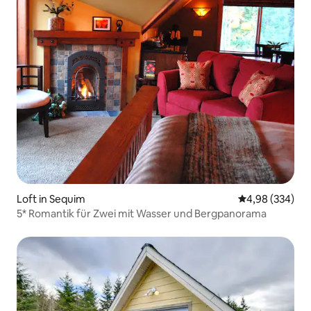
Loft in Sequim
Durchschnittli
4,98 (334)
5* Romantik für Zwei mit Wasser und Bergpanorama