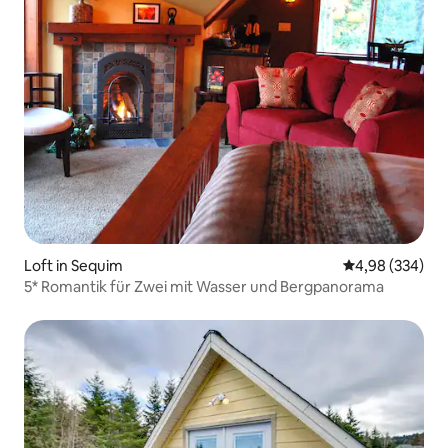
Loft in Sequim
Durchschnittli
4,98 (334)
5* Romantik für Zwei mit Wasser und Bergpanorama