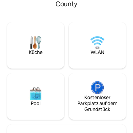
wunderschön gepflegten
Terrasse ist diese
County
Wanderwegen, wirf am Calawah River
zweite Zuhause. Di
die Angel aus oder besuche den
wenige Minuten v
malerischen Rialto Beach. Zünde bei
dem Olympic-Nati
Sonnenuntergang den Grill an, während
Lake Crescent ent
die Kinder eine Partie Cornhole spielen.
ganze Jahr über 
Diese kürzlich erbaute Hütte verfügt
Outdoor-Abenteu
außerdem über eine Feuerstelle, an der
Abend in der Inne
du S’mores unter dem Sternenhimmel
oder probiere loka
rösten kannst. Die olympische Halbinsel
heute!
Küche
WLAN
erwartet dich!
Kostenloser
Pool
Parkplatz auf dem
Grundstück