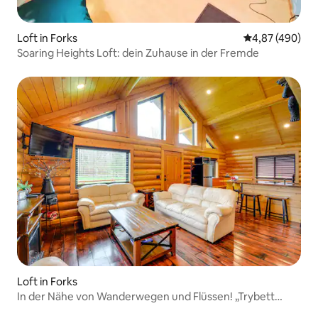
Loft in Forks
Durchschnittli
4,87 (490)
Soaring Heights Loft: dein Zuhause in der Fremde
Loft in Forks
In der Nähe von Wanderwegen und Flüssen! „Trybett
Cabin“ in Forks