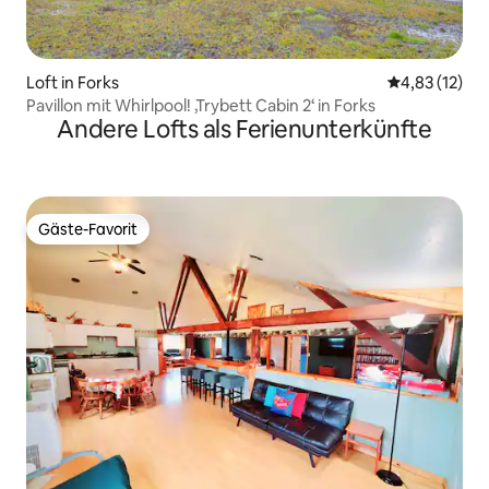
Loft in Forks
Durchschnitt
4,83 (12)
Pavillon mit Whirlpool! ‚Trybett Cabin 2‘ in Forks
Andere Lofts als Ferienunterkünfte
Gäste-Favorit
Gäste-Favorit