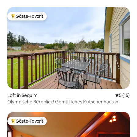
Cabin“ in Forks
Gäste-Favorit
Beliebter Gäste-Favorit.
Loft in Sequim
Durchschn
5 (15)
Olympische Bergblick! Gemütliches Kutschenhaus in
Sequim
Gäste-Favorit
Beliebter Gäste-Favorit.