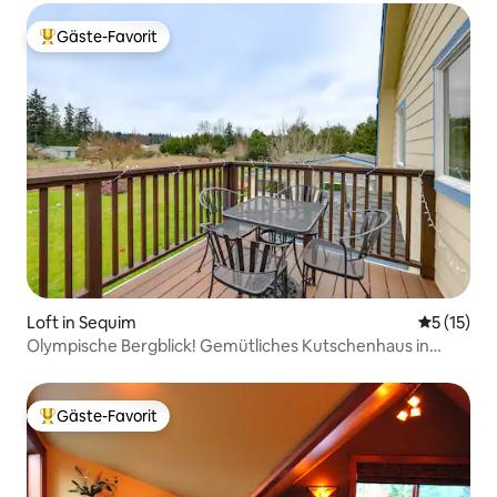
Gäste-Favorit
Beliebter Gäste-Favorit.
Loft in Sequim
Durchschn
5 (15)
Olympische Bergblick! Gemütliches Kutschenhaus in
Sequim
Gäste-Favorit
Beliebter Gäste-Favorit.