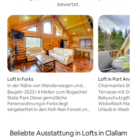
bewertet.
Loft in Forks
Loft in Port Angel
In der Nähe von Wanderwegen und
Charmantes Studio
Flüssen! „Trybett Cabin“ in Forks
Terrasse und Auss
Baujahr 2023 | 4 Meilen zum Bogachiel
Terrasse mit Grill 
State Park Diese gemütliche
Babyschutzgitter,
Ferienwohnung in Forks liegt
Wickeltisch Mache deinen nächsten
eingebettet in den Hoh Rain Forest und
Urlaub in Washing
eignet sich perfekt, um wieder in
unvergesslichen Er
Kontakt mit der Natur und den
gemütlichen Feri
Menschen zu kommen, die dir am
voll ausgestatte
Beliebte Ausstattung in Lofts in Clallam
wichtigsten sind. Spaziere zu
Annehmlichkeiten 