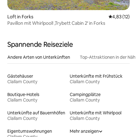
Loft in Forks
Durchschnitt
4,83 (12)
Pavillon mit Whirlpool! ‚Trybett Cabin 2‘ in Forks
Spannende Reiseziele
Andere Arten von Unterkünften
Top-Attraktionen in der Näh
Gästehäuser
Unterkünfte mit Frühstück
Clallam County
Clallam County
Boutique-Hotels
Campingplätze
Clallam County
Clallam County
Unterkünfte auf Bauernhöfen
Unterkünfte mit Whirlpool
Clallam County
Clallam County
Eigentumswohnungen
Mehr anzeigen
Clallam County