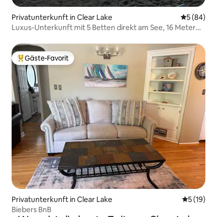
Privatunterkunft in Clear Lake
Durchschni
5 (84)
Luxus-Unterkunft mit 5 Betten direkt am See, 16 Meter
Fußweg zum Strand
Gäste-Favorit
Beliebter Gäste-Favorit.
Privatunterkunft in Clear Lake
Durchschn
5 (19)
Biebers BnB