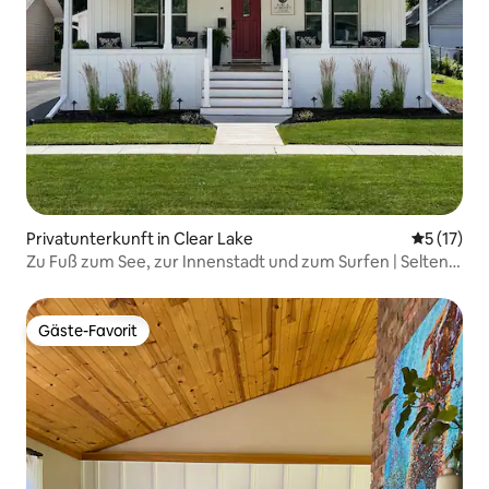
Privatunterkunft in Clear Lake
Durchschn
5 (17)
Zu Fuß zum See, zur Innenstadt und zum Surfen | Seltene
2 Schlafzimmer/2 Badezimmer
Gäste-Favorit
Gäste-Favorit