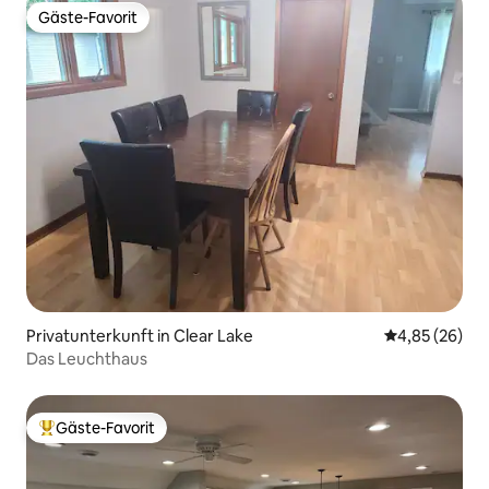
Gäste-Favorit
Gäste-Favorit
Privatunterkunft in Clear Lake
Durchschnittl
4,85 (26)
Das Leuchthaus
Gäste-Favorit
Beliebter Gäste-Favorit.