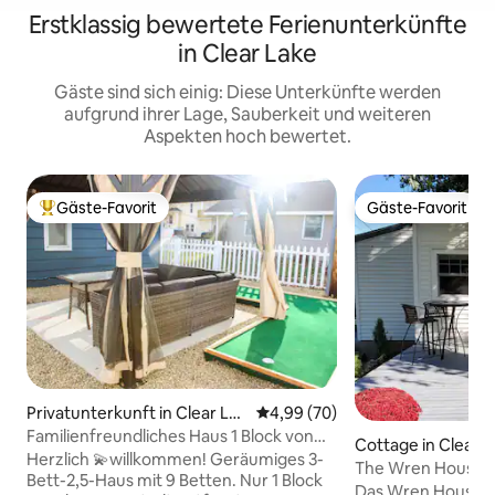
Erstklassig bewertete Ferienunterkünfte
in Clear Lake
Gäste sind sich einig: Diese Unterkünfte werden
aufgrund ihrer Lage, Sauberkeit und weiteren
Aspekten hoch bewertet.
Gäste-Favorit
Gäste-Favorit
Beliebter Gäste-Favorit.
Gäste-Favorit
Privatunterkunft in Clear Lak
Durchschnittliche Bewertung: 
4,99 (70)
e
Familienfreundliches Haus 1 Block von
Cottage in Clear 
der Innenstadt entfernt
Herzlich 💫willkommen! Geräumiges 3-
The Wren House: I
Bett-2,5-Haus mit 9 Betten. Nur 1 Block
Das Wren House is