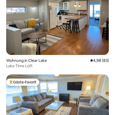
Wohnung in Clear Lake
Durchschnittl
4,98 (83)
Lake Time Loft
Gäste-Favorit
Beliebter Gäste-Favorit.