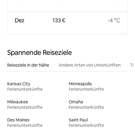
Dez
133 €
-4 °C
Spannende Reiseziele
Reiseziele in der Nähe
Andere Arten von Unterkünften
To
Kansas City
Minneapolis
Ferienunterkünfte
Ferienunterkünfte
Milwaukee
Omaha
Ferienunterkünfte
Ferienunterkünfte
Des Moines
Saint Paul
Ferienunterkünfte
Ferienunterkünfte