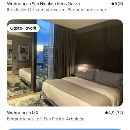
Wohnung in San Nicolás de los Garza
Durchsch
5 (5)
Ihr idealer Ort zum Verweilen, Bequem und sicher.
Gäste-Favorit
Gäste-Favorit
Wohnung in MX
Durchschnit
4,9 (72)
Erstaunliches Loft San Pedro-Arboleda