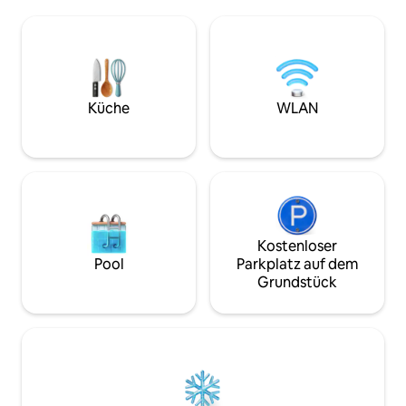
Mini-Split-Warm-/Kaltklimaanlage, eine
Mty). Sie hat eine
Küchenzeile mit Küchenutensilien, eine
de la Silla und bef
Minibar, eine Mikrowelle, ein kleines
Gebäude, in dem 
Badezimmer und in seinem
Annehmlichkeiten 
Terrassenbereich einen Grill, einen
oder Partyräume g
Lagerfeuerbereich, ein halbes
Wohnung ist komfo
Badezimmer, zusätzlich zu seinem Pool
Menschen gedacht,
Küche
WLAN
(nicht beheizt) ausschließlich für die
Design genießen.
Gäste dieser Unterkunft.
Kostenloser
Pool
Parkplatz auf dem
Grundstück