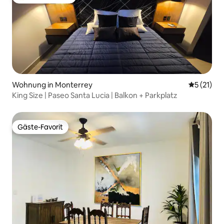
Beliebter Gäste-Favorit.
Wohnung in Monterrey
Durchschn
5 (21)
King Size | Paseo Santa Lucia | Balkon + Parkplatz
Gäste-Favorit
Gäste-Favorit