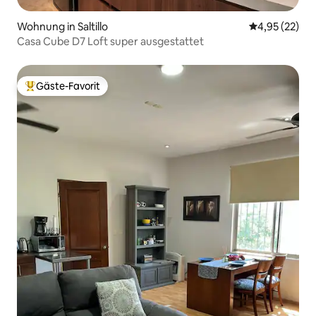
Wohnung in Saltillo
Durchschnitt
4,95 (22)
Casa Cube D7 Loft super ausgestattet
Gäste-Favorit
Beliebter Gäste-Favorit.