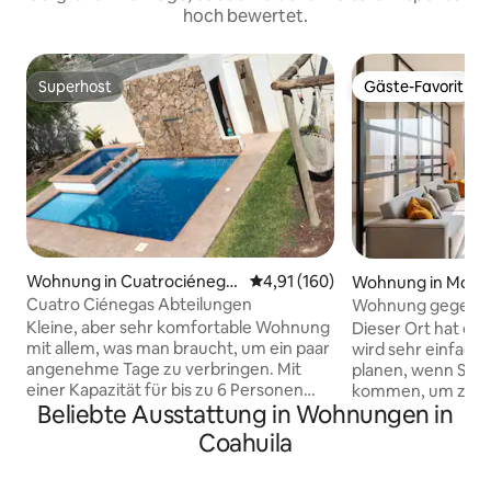
hoch bewertet.
Superhost
Gäste-Favorit
Superhost
Gäste-Favorit
Wohnung in Cuatrociénega
Durchschnittliche Bewertung: 4
4,91 (160)
Wohnung in Mont
s Municipality
Cuatro Ciénegas Abteilungen
Wohnung gegenüb
Schmelzanlage un
Kleine, aber sehr komfortable Wohnung
Dieser Ort hat ein
mit allem, was man braucht, um ein paar
wird sehr einfach 
angenehme Tage zu verbringen. Mit
planen, wenn Sie 
einer Kapazität für bis zu 6 Personen
kommen, um zu rei
Beliebte Ausstattung in Wohnungen in
verfügt es über Internet, einen
ein Festival zu g
modernen Deckenventilator mit einem
befindet sich vor
Coahuila
Bluetooth-Lautsprecher, 2
Cintermex, dem P
Schlafzimmer mit Kabel-TV und einer
dem Paseo Santa 