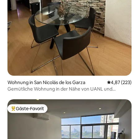
Wohnung in San Nicolás de los Garza
Durchschnittli
4,87 (223)
Gemütliche Wohnung in der Nähe von UANL und
Einkaufszentren
Gäste-Favorit
Beliebter Gäste-Favorit.