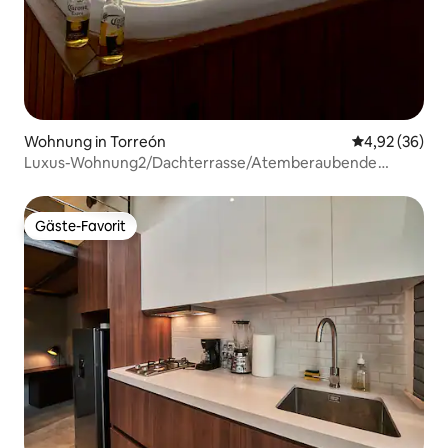
Wohnung in Torreón
Durchschnittl
4,92 (36)
Luxus-Wohnung2/Dachterrasse/Atemberaubende
Aussicht/Premium-Bereich
Gäste-Favorit
Gäste-Favorit