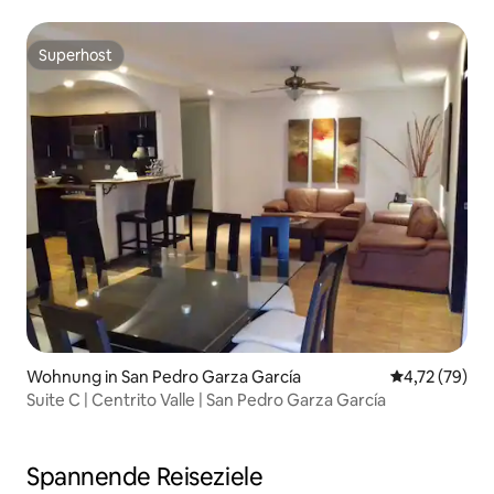
Fitnessstudio
Superhost
Superhost
Wohnung in San Pedro Garza García
Durchschnitt
4,72 (79)
Suite C | Centrito Valle | San Pedro Garza García
Spannende Reiseziele