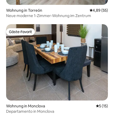
Wohnung in Torreón
Durchschnittl
4,89 (55)
Neue moderne 1-Zimmer-Wohnung im Zentrum
Gäste-Favorit
Gäste-Favorit
Wohnung in Monclova
Durchschn
5 (15)
Departamento in Monclova