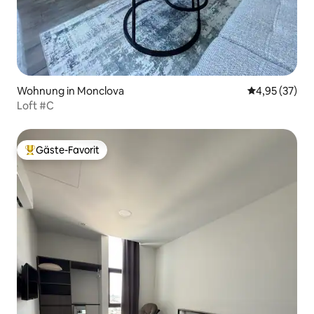
Wohnung in Monclova
Durchschnitt
4,95 (37)
Loft #C
Gäste-Favorit
Beliebter Gäste-Favorit.