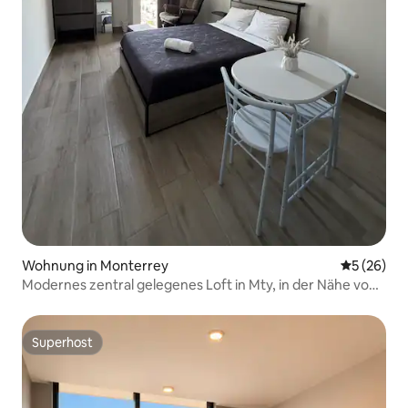
Wohnung in Monterrey
Durchschni
5 (26)
Modernes zentral gelegenes Loft in Mty, in der Nähe von
allem und sicher.
Superhost
Superhost