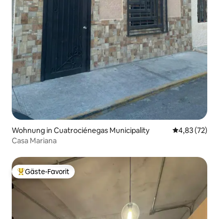
Wohnung in Cuatrociénegas Municipality
Durchschnitt
4,83 (72)
Casa Mariana
Gäste-Favorit
Beliebter Gäste-Favorit.