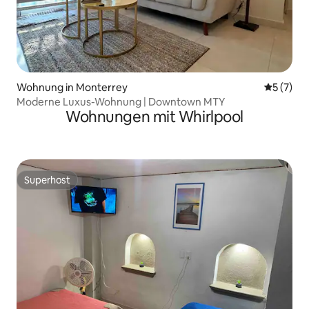
Wohnung in Monterrey
Durchsch
5 (7)
Moderne Luxus-Wohnung | Downtown MTY
Wohnungen mit Whirlpool
Superhost
Superhost