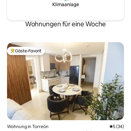
Klimaanlage
Wohnungen für eine Woche
Gäste-Favorit
Beliebter Gäste-Favorit.
Wohnung in Torreón
Durchschni
5 (34)