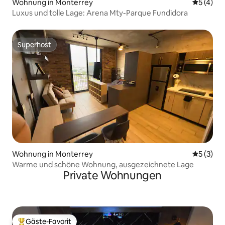
Wohnung in Monterrey
Durchsch
5 (4)
Luxus und tolle Lage: Arena Mty-Parque Fundidora
Superhost
Superhost
Wohnung in Monterrey
Durchsch
5 (3)
Warme und schöne Wohnung, ausgezeichnete Lage
Private Wohnungen
Gäste-Favorit