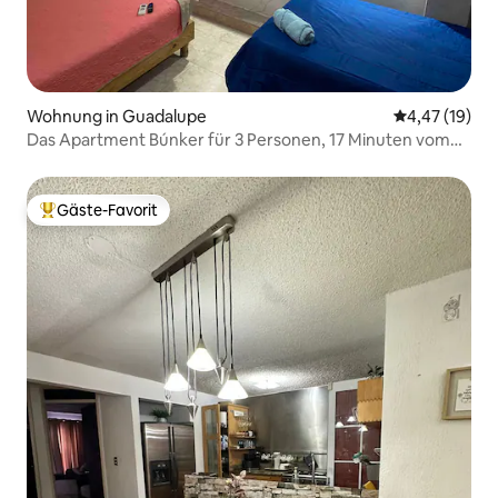
Wohnung in Guadalupe
Durchschnitt
4,47 (19)
Das Apartment Búnker für 3 Personen, 17 Minuten vom
BBVA-Stadion entfernt
Gäste-Favorit
Beliebter Gäste-Favorit.