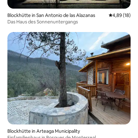
Blockhütte in San Antonio de las Alazanas
Durchschnitt
4,89 (18)
Das Haus des Sonnenuntergangs
Blockhütte in Arteaga Municipality
Einfamilienhaus in Bosques de Monterreal