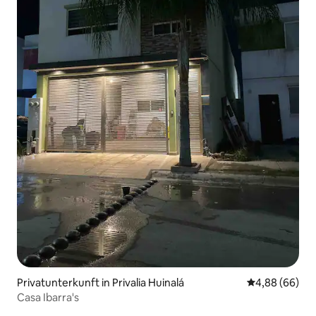
Privatunterkunft in Privalia Huinalá
Durchschnittl
4,88 (66)
Casa Ibarra's