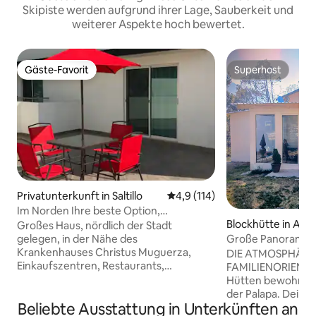
Skipiste werden aufgrund ihrer Lage, Sauberkeit und
weiterer Aspekte hoch bewertet.
Gäste-Favorit
Superhost
Gäste-Favorit
Superhost
Privatunterkunft in Saltillo
Durchschnittliche Bewertung:
4,9 (114)
Im Norden Ihre beste Option,
geräumiges, voll ausgestattetes Haus.
Blockhütte in Art
Großes Haus, nördlich der Stadt
pality
gelegen, in der Nähe des
Große Panorama-H
Krankenhauses Christus Muguerza,
Nähe von Monterr
DIE ATMOSPHÄRE 
Einkaufszentren, Restaurants,
FAMILIENORIENTIE
Restaurants, Restaurants, des
Hütten bewohnen, 
Hotelbereichs, des Hotelbereichs,
der Palapa. Deine
Costco, Liverpool, 3 Minuten von der
Beliebte Ausstattung in Unterkünften an
Gäste, ab dort wir