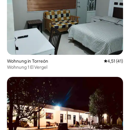
Wohnung in Torreón
Durchschnitt
4,51 (41)
Wohnung 1 El Vergel