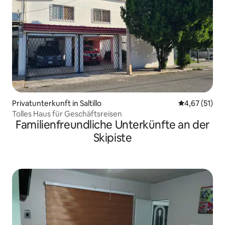
Privatunterkunft in Saltillo
Durchschnitt
4,67 (51)
Tolles Haus für Geschäftsreisen
Familienfreundliche Unterkünfte an der
Skipiste