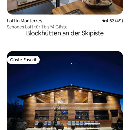
Loft in Monterrey
Durchschnittl
4,63 (49)
Schönes Loft für 1 bis *4 Gäste
Blockhütten an der Skipiste
Gäste-Favorit
Gäste-Favorit