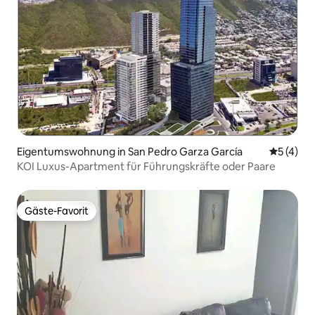
Eigentumswohnung in San Pedro Garza García
Durchsch
5 (4)
KOI Luxus-Apartment für Führungskräfte oder Paare
Gäste-Favorit
Gäste-Favorit