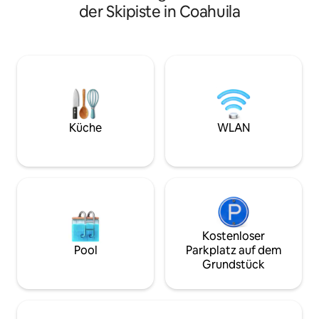
Autobahn Saltillo und 10 Minuten von der
berechnet, die Ge
der Skipiste in Coahuila
Autobahn Saltillo und 10 Minuten. Das
18 Gäste. Die Hüt
Haus verfügt über einen großen Garten
Holz- und Gasher
und Grill, Parkplatz für 4 Autos, 4
Mikrowelle, einen 
Schlafzimmer, zwei Schlafzimmer im
Besteck, einen Bil
Erdgeschoss und zwei Schlafzimmer im
WLAN-Bereich. In 
Erdgeschoss und zwei im Erdgeschoss,
einen Grill, Tische
TV-Bereich, TV-Bereich, eine
Bereich, um Fußball
angenehme Terrasse, eine angenehme
spielen, du wirst
Terrasse, eine Küche mit Herd,
Gastgeber betreut
Küche
WLAN
Backofen, Kühlschrank,
mit 80 Bewertung
Kaffeemaschine, Toaster, mit
durchschnittlich 
Waschküche, Wohnzimmer, Esszimmer
usw.
Kostenloser
Pool
Parkplatz auf dem
Grundstück