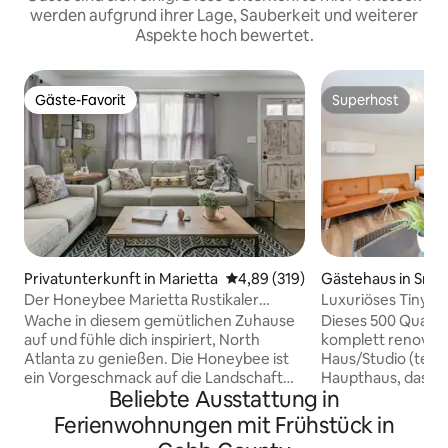
werden aufgrund ihrer Lage, Sauberkeit und weiterer
Aspekte hoch bewertet.
Gäste-Favorit
Superhost
Gäste-Favorit
Superhost
Privatunterkunft in Marietta
Durchschnittliche Bewertung: 4
4,89 (319)
Gästehaus in Smy
Der Honeybee Marietta Rustikaler
Luxuriöses Tiny H
moderner Bauernhaus-Bungalow
Battery Atlanta en
Wache in diesem gemütlichen Zuhause
Dieses 500 Quadr
auf und fühle dich inspiriert, North
komplett renoviert
Atlanta zu genießen. Die Honeybee ist
Haus/Studio (teilt 
ein Vorgeschmack auf die Landschaft
Haupthaus, das auc
Beliebte Ausstattung in
der 1950er Jahre direkt an der Stadt mit
mit einer Küche (e
freiliegenden Balkendecken,
und Kochutensilie
Ferienwohnungen mit Frühstück in
Holzoberflächen, neutralen Grautönen,
Badezimmer (mit 