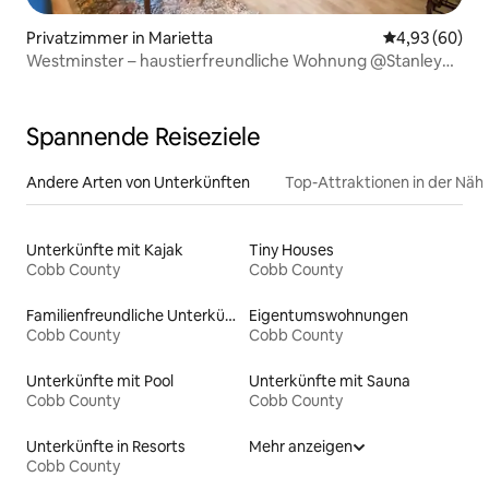
Privatzimmer in Marietta
Durchschnittl
4,93 (60)
Westminster – haustierfreundliche Wohnung @Stanley
House
Spannende Reiseziele
Andere Arten von Unterkünften
Top-Attraktionen in der Näh
Unterkünfte mit Kajak
Tiny Houses
Cobb County
Cobb County
Familienfreundliche Unterkünfte
Eigentumswohnungen
Cobb County
Cobb County
Unterkünfte mit Pool
Unterkünfte mit Sauna
Cobb County
Cobb County
Unterkünfte in Resorts
Mehr anzeigen
Cobb County