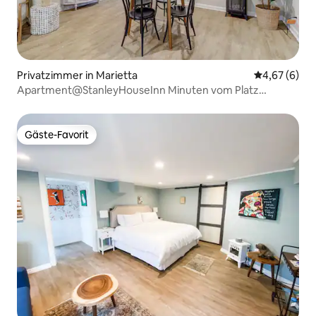
Privatzimmer in Marietta
Durchschnitt
4,67 (6)
Apartment@StanleyHouseInn Minuten vom Platz
entfernt
Gäste-Favorit
Gäste-Favorit