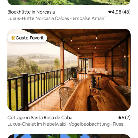
Blockhütte in Norcasia
Durchschnittl
4,98 (48)
Luxus-Hütte Norcasia Caldas - Embalse Amaní
Gäste-Favorit
Beliebter Gäste-Favorit.
Cottage in Santa Rosa de Cabal
Durchsch
5 (7)
Luxus-Chalet im Nebelwald · Vogelbeobachtung · Fluss