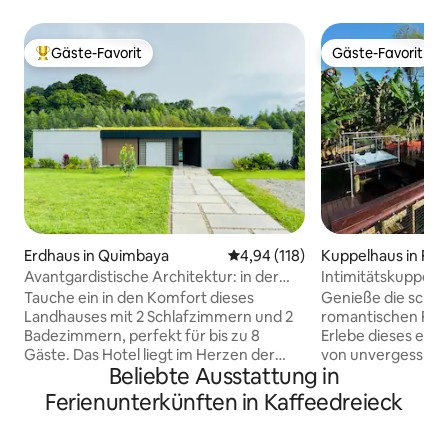
Gäste-Favorit
Gäste-Favorit
Beliebter Gäste-Favorit.
Gäste-Favorit
Erdhaus in Quimbaya
Durchschnittliche Bewertung: 4
4,94 (118)
Kuppelhaus in Fila
Avantgardistische Architektur: in der
Intimitätskuppel 
Nähe von Coffee Park
Kaffeemaschine
Tauche ein in den Komfort dieses
Genieße die schö
Landhauses mit 2 Schlafzimmern und 2
romantischen Flec
Badezimmern, perfekt für bis zu 8
Erlebe dieses exklu
Gäste. Das Hotel liegt im Herzen der
von unvergesslich
Beliebte Ausstattung in
kolumbianischen Kaffeeregion, nur
Natur, Luxus und 
wenige Minuten vom Parque del Café
laden dich und dei
Ferienunterkünften in Kaffeedreieck
und Panaca entfernt. Genieße
aus der Routine 
unvergessliche Momente mit
wieder zueinander