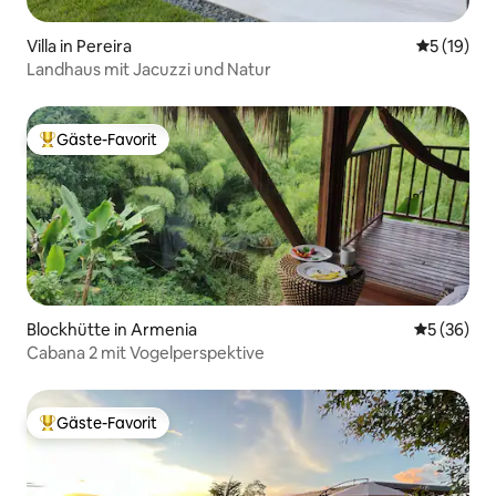
Villa in Pereira
Durchschn
5 (19)
Landhaus mit Jacuzzi und Natur
Gäste-Favorit
Beliebter Gäste-Favorit.
Blockhütte in Armenia
Durchschni
5 (36)
Cabana 2 mit Vogelperspektive
Gäste-Favorit
Beliebter Gäste-Favorit.