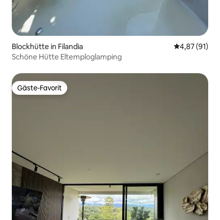
Blockhütte in Filandia
Durchschnitt
4,87 (91)
Schöne Hütte Eltemploglamping
Gäste-Favorit
Gäste-Favorit