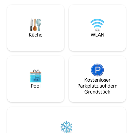
herrlichem Blick auf den Wald. ✔
atemberaubende 
Gesamte Unterkunft exklusiv für dich ✔
Sonnenuntergänge
Kultiges Design ✔ Whirlpool und Infinity-
fein dekorierte un
Pool ✔ Voll ausgestattete Küche ✔
Kuppel, entspanne
Veranda ✔ Starlink High-Speed-WLAN ✔
oder in unserem 
Optionales Frühstück ✔ Haustiere
Aufenthalt in uns
erlaubt Ein idealer Rückzugsort zum
wird nichts wenig
Küche
WLAN
Entspannen und Verbinden mit der
sein.
Natur!
Kostenloser
Pool
Parkplatz auf dem
Grundstück