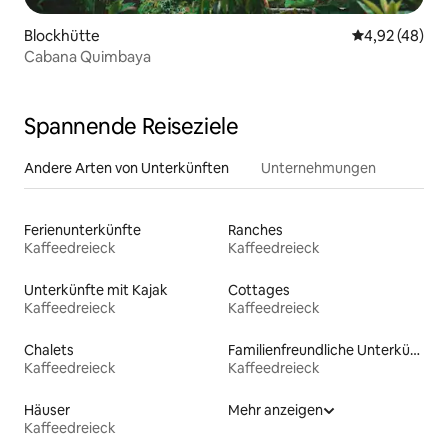
Blockhütte
Durchschnittl
4,92 (48)
Cabana Quimbaya
Spannende Reiseziele
Andere Arten von Unterkünften
Unternehmungen
Ferienunterkünfte
Ranches
Kaffeedreieck
Kaffeedreieck
Unterkünfte mit Kajak
Cottages
Kaffeedreieck
Kaffeedreieck
Chalets
Familienfreundliche Unterkünfte
Kaffeedreieck
Kaffeedreieck
Häuser
Mehr anzeigen
Kaffeedreieck