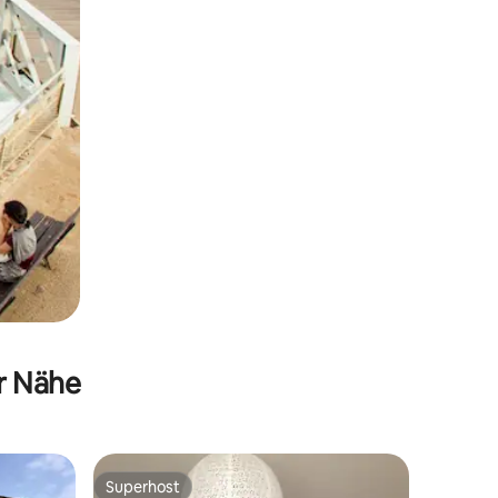
er Nähe
Superhost
Superhost