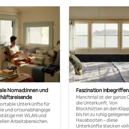
tale Nomad:innen und
Faszination inbegriffen
häftsreisende
Manchmal ist der ganze 
die Unterkunft. Von
rtable Unterkünfte für
Blockhütten an den Klip
ble und ortsunabhängige
bis hin zu ruhig gelegene
fstätige mit WLAN und
Hausbooten – diese
ellen Arbeitsbereichen.
Unterkünfte stecken voll