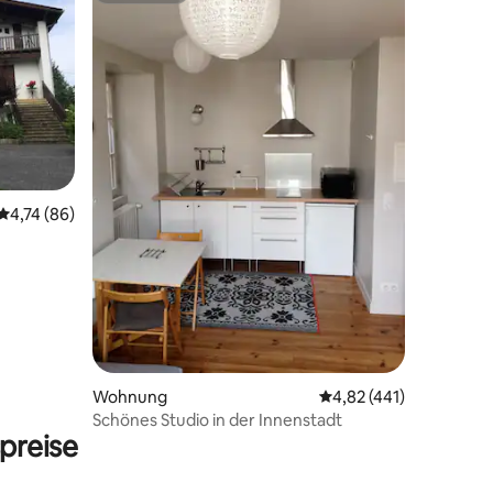
95 Bewertungen
Durchschnittliche Bewertung: 4,74 von 5, 86 Bewertungen
4,74 (86)
Wohnung
Durchschnittliche Bew
4,82 (441)
Schönes Studio in der Innenstadt
preise