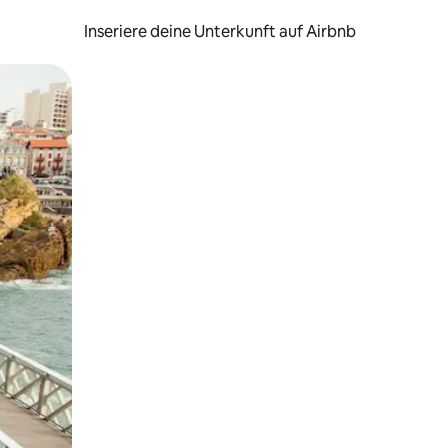
Inseriere deine Unterkunft auf Airbnb
h Berühren oder Wischgesten.