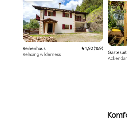
Reihenhaus
Durchschnittliche Bewe
4,92 (159)
Gästesui
Relaxing wilderness
Azkendant
Wohnwage
Strand
Komfo