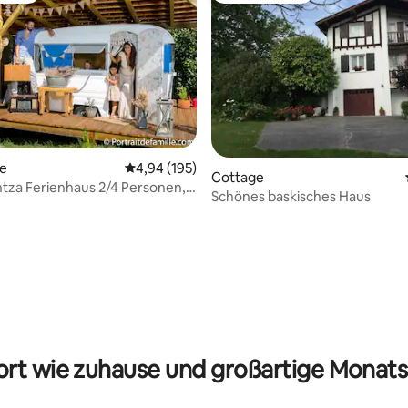
rtung: 4,92 von 5, 159 Bewertungen
te
Durchschnittliche Bewertung: 4,94 von 5, 1
4,94 (195)
Cottage
za Ferienhaus 2/4 Personen,
Schönes baskisches Haus
n gegen Aufpreis (+2), 8 m
rt wie zuhause und großartige Monats