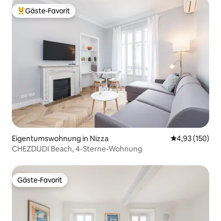
Gäste-Favorit
Beliebter Gäste-Favorit.
Eigentumswohnung in Nizza
Durchschnittl
4,93 (150)
CHEZDUDI Beach, 4-Sterne-Wohnung
Gäste-Favorit
Gäste-Favorit