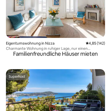
Eigentumswohnung in Nizza
Durchschnittl
4,85 (142)
Charmante Wohnung in ruhiger Lage, nur einen
Familienfreundliche Häuser mieten
Katzensprung vom Hafen entfernt
Superhost
Superhost