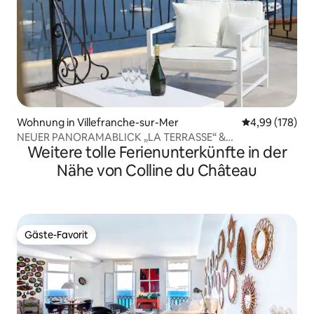
Wohnung in Villefranche-sur-Mer
Durchschnittli
4,99 (178)
NEUER PANORAMABLICK „LA TERRASSE“ &
Weitere tolle Ferienunterkünfte in der
LUXUSKOMFORT
Nähe von Colline du Château
Gäste-Favorit
Gäste-Favorit