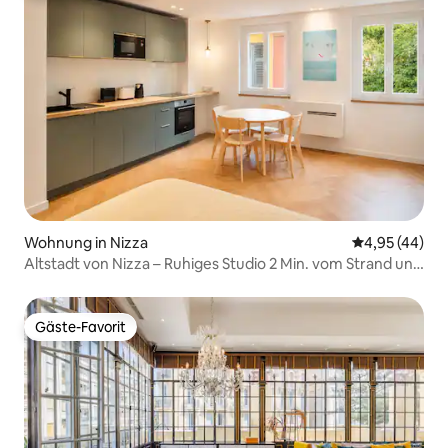
Wohnung in Nizza
Durchschnittl
4,95 (44)
Altstadt von Nizza – Ruhiges Studio 2 Min. vom Strand und
Markt entfernt
Gäste-Favorit
Gäste-Favorit