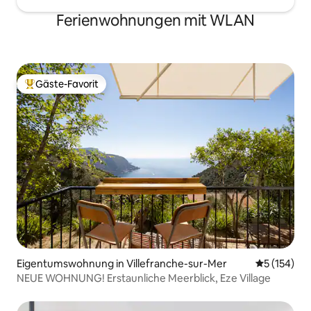
Ferienwohnungen mit WLAN
Gäste-Favorit
Beliebter Gäste-Favorit.
Eigentumswohnung in Villefranche-sur-Mer
Durchschni
5 (154)
NEUE WOHNUNG! Erstaunliche Meerblick, Eze Village