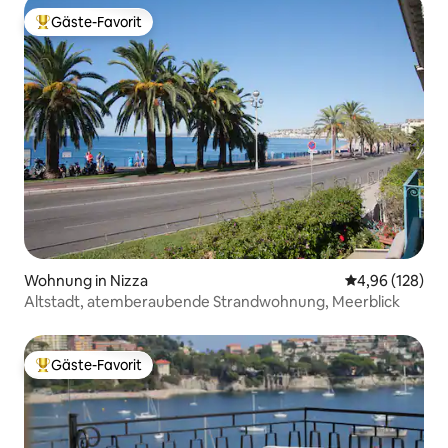
Gäste-Favorit
Beliebter Gäste-Favorit.
Wohnung in Nizza
Durchschnittli
4,96 (128)
Altstadt, atemberaubende Strandwohnung, Meerblick
Gäste-Favorit
Beliebter Gäste-Favorit.