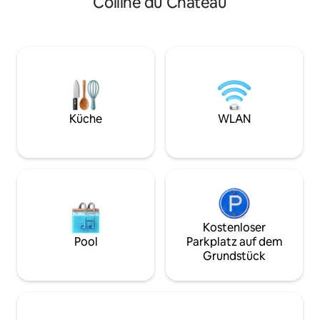
Colline du Château
den 1940er Jahren war der legendäre
Meer vom Balkon. 
französische Dichter, Schriftsteller und
Lounge von Beau R
Drehbuchautor Jacques Prévert
deiner Haustür. Nu
Eigentümer der Wohnung und lebte
Gehminuten vom 
hier. Regelmäßig von Condé Nast
Altstadt (tagsübe
Traveler als eines der besten Airbnbs in
großartig), vielen
Südfrankreich gefeiert und auf
Einkaufsvierteln entfernt
Remodelista vorgestellt – einer
und hell, da die 
renommierten Website für Design,
ausgerichtet ist.
Küche
WLAN
Architektur und Innenausstattung
(344 ft²)
Kostenloser
Pool
Parkplatz auf dem
Grundstück