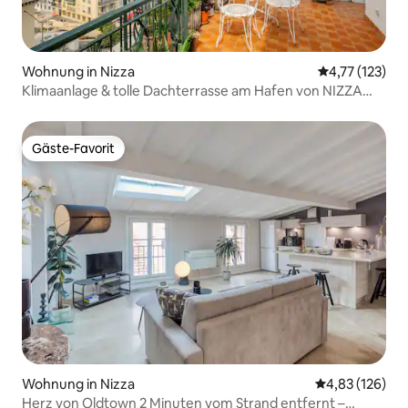
Wohnung in Nizza
Durchschnittl
4,77 (123)
Klimaanlage & tolle Dachterrasse am Hafen von NIZZA
#Einzigartig!
Gäste-Favorit
Gäste-Favorit
Wohnung in Nizza
Durchschnittl
4,83 (126)
Herz von Oldtown 2 Minuten vom Strand entfernt –