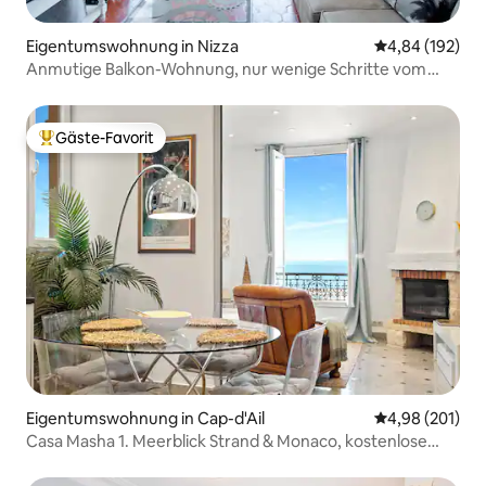
Eigentumswohnung in Nizza
Durchschnittli
4,84 (192)
Anmutige Balkon-Wohnung, nur wenige Schritte vom
Place Masséna entfernt
Gäste-Favorit
Beliebter Gäste-Favorit.
Eigentumswohnung in Cap-d'Ail
Durchschnittli
4,98 (201)
Casa Masha 1. Meerblick Strand & Monaco, kostenlose
Parkplätze