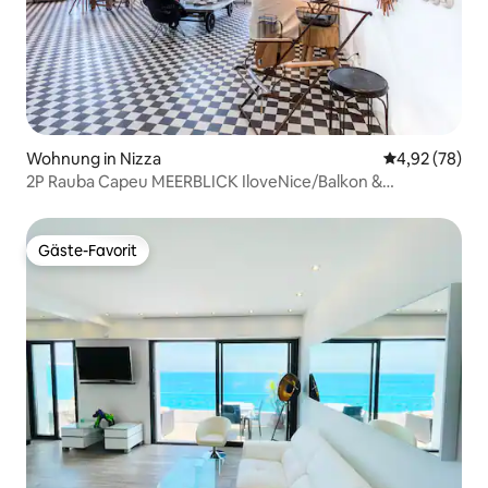
Wohnung in Nizza
Durchschnittl
4,92 (78)
2P Rauba Capeu MEERBLICK IloveNice/Balkon &
Klimaanlage
Gäste-Favorit
Gäste-Favorit