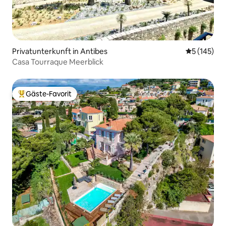
Privatunterkunft in Antibes
Durchschni
5 (145)
Casa Tourraque Meerblick
Gäste-Favorit
Beliebter Gäste-Favorit.