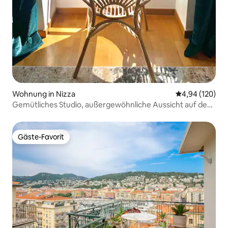
Wohnung in Nizza
Durchschnittli
4,94 (120)
Gemütliches Studio, außergewöhnliche Aussicht auf den
Hafen Lympia
Gäste-Favorit
Gäste-Favorit