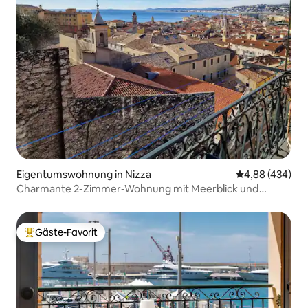
Eigentumswohnung in Nizza
Durchschnittli
4,88 (434)
Charmante 2-Zimmer-Wohnung mit Meerblick und
Balkon in der Altstadt
Gäste-Favorit
Beliebter Gäste-Favorit.