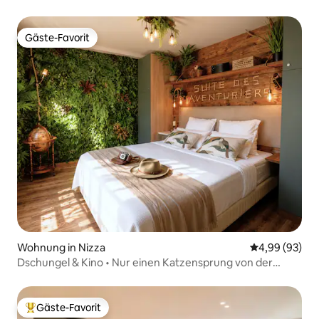
Wohnung, Klimaanlage & Ruhe
Gäste-Favorit
Gäste-Favorit
Wohnung in Nizza
Durchschnittl
4,99 (93)
Dschungel & Kino • Nur einen Katzensprung von der
Straßenbahn entfernt • Klimaanlage
Gäste-Favorit
Beliebter Gäste-Favorit.