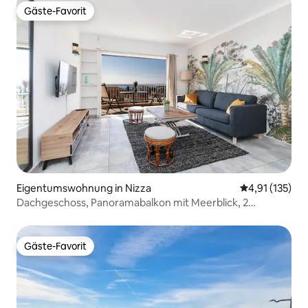
Gäste-Favorit
Gäste-Favorit
Eigentumswohnung in Nizza
Durchschnittl
4,91 (135)
Dachgeschoss, Panoramabalkon mit Meerblick, 2
Schlafzimmer
Gäste-Favorit
Gäste-Favorit