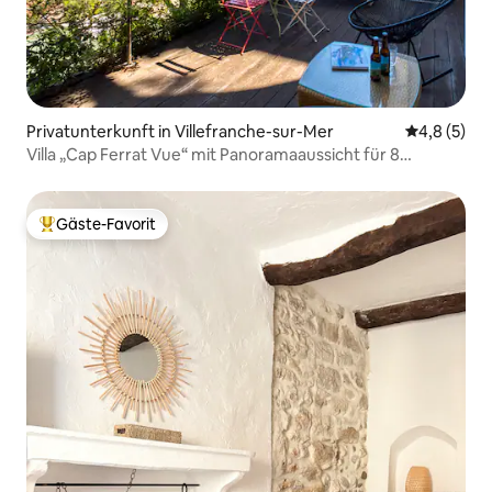
Privatunterkunft in Villefranche-sur-Mer
Durchschni
4,8 (5)
Villa „Cap Ferrat Vue“ mit Panoramaaussicht für 8
Personen, Klimaanlage, Parkplatz, Grill
Gäste-Favorit
Beliebter Gäste-Favorit.