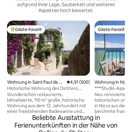
aufgrund ihrer Lage, Sauberkeit und weiteren
Aspekten hoch bewertet.
Gäste-Favorit
Gäste-Favorit
Beliebter Gäste-Favorit.
Gäste-Favorit
Wohnung in Saint Paul de Ve
Durchschnittliche Bewertung: 4
4,91 (500)
Wohnung in Nizza
nce
Historische Wohnung des Dichters;
****Studio-Apart
Heimat von Jacques Prevert
BALKON****
Wunderschön restaurierte,
Neu renovierte S
klimatisierte, 110 m² große, historische
historischen und 
Wohnung aus dem 12. Jahrhundert mit
in Nizza aus dem J
einer freistehenden Badewanne und
berühmte französi
Beliebte Ausstattung in
einer mit Jasmin bewachsenen Terrasse
Matisse lebte und
mit Blick auf das Meer und die Berge im
Meisterwerke wie 
Ferienunterkünften in der Nähe von
Herzen eines mittelalterlichen Dorfes. In
malte. Fantastisc