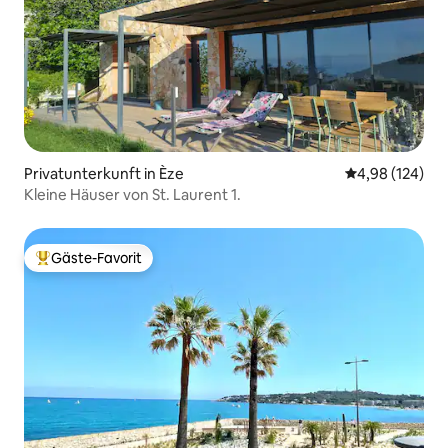
Privatunterkunft in Èze
Durchschnittli
4,98 (124)
Kleine Häuser von St. Laurent 1.
Gäste-Favorit
Beliebter Gäste-Favorit.