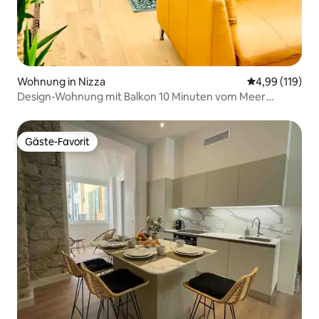
Wohnung in Nizza
Durchschnittl
4,99 (119)
Design-Wohnung mit Balkon 10 Minuten vom Meer
entfernt
Gäste-Favorit
Gäste-Favorit