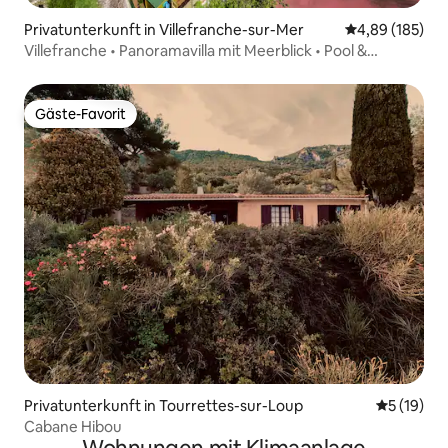
Privatunterkunft in Villefranche-sur-Mer
Durchschnittli
4,89 (185)
Villefranche • Panoramavilla mit Meerblick • Pool &
Klimaanlage
Gäste-Favorit
Gäste-Favorit
Privatunterkunft in Tourrettes-sur-Loup
Durchschn
5 (19)
Cabane Hibou