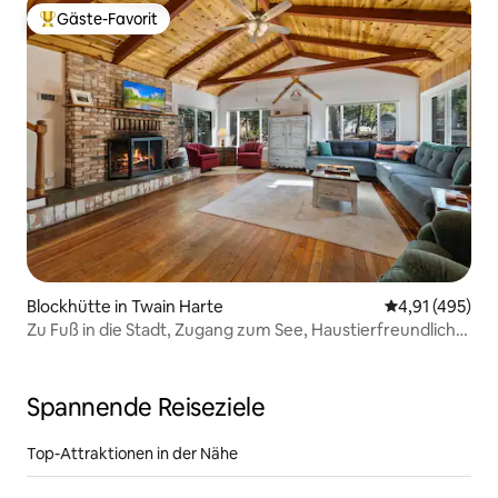
Gäste-Favorit
Beliebter Gäste-Favorit.
Blockhütte in Twain Harte
Durchschnittl
4,91 (495)
Zu Fuß in die Stadt, Zugang zum See, Haustierfreundlich,
Kingsize-Doppelbett
Spannende Reiseziele
Top-Attraktionen in der Nähe