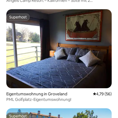
Angels Camp Resort – Kalifornien – Suite mit 2
Schlafzimmern
Superhost
Superhost
Eigentumswohnung in Groveland
Durchschnitt
4,79 (56)
PML Golfplatz-Eigentumswohnung!
Superhost