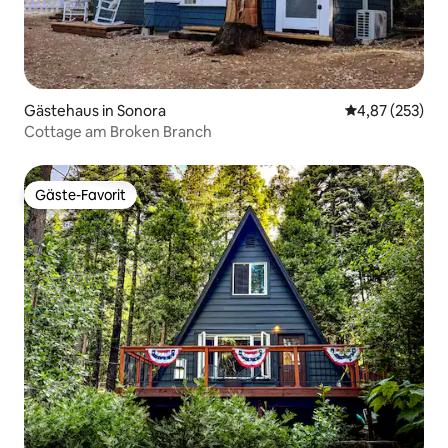
Gästehaus in Sonora
Durchschnittli
4,87 (253)
Cottage am Broken Branch
Gäste-Favorit
Gäste-Favorit