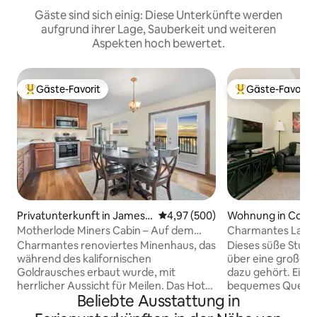
Gäste sind sich einig: Diese Unterkünfte werden
aufgrund ihrer Lage, Sauberkeit und weiteren
Aspekten hoch bewertet.
Gäste-Favorit
Gäste-Favorit
Beliebter Gäste-Favorit.
Beliebter Gäste-F
Privatunterkunft in Jamest
Durchschnittliche Bewertung: 4
4,97 (500)
Wohnung in Colu
own
Motherlode Miners Cabin – Auf dem
Charmantes Lands
Weg nach Yosemite.
Gateway
Charmantes renoviertes Minenhaus, das
Dieses süße Stud
während des kalifornischen
über eine große K
Goldrausches erbaut wurde, mit
dazu gehört. Ein 
herrlicher Aussicht für Meilen. Das Hotel
bequemes Queensi
Beliebte Ausstattung in
liegt in Jamestown, CA, nur 41 Meilen
kleine Juwel liegt
vom Yosemite-Nationalpark-Eingang in
drei Morgen große