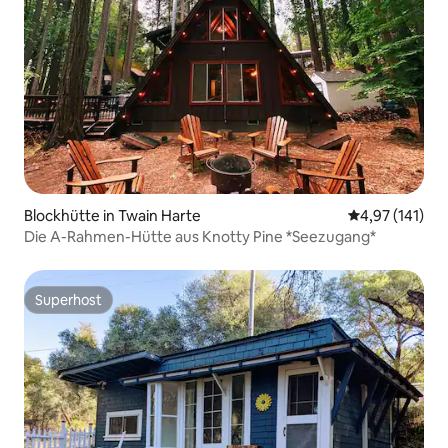
Blockhütte in Twain Harte
Durchschnittl
4,97 (141)
Die A-Rahmen-Hütte aus Knotty Pine *Seezugang*
Superhost
Superhost