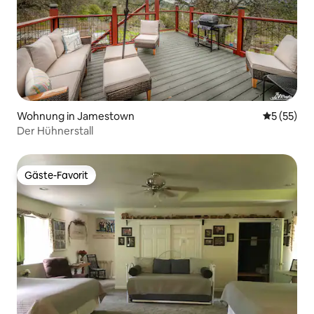
Wohnung in Jamestown
Durchschn
5 (55)
Der Hühnerstall
Gäste-Favorit
Gäste-Favorit