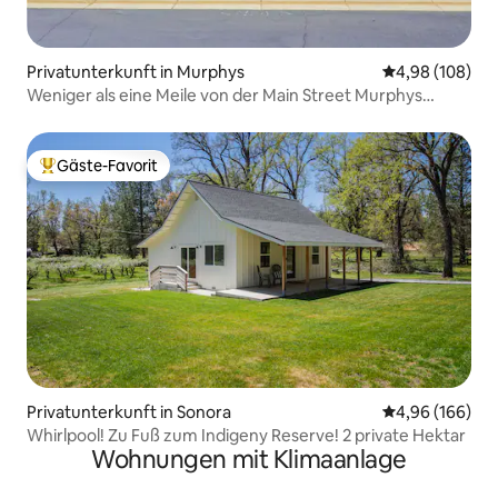
Privatunterkunft in Murphys
Durchschnittli
4,98 (108)
Weniger als eine Meile von der Main Street Murphys
entfernt!
Gäste-Favorit
Beliebter Gäste-Favorit.
Privatunterkunft in Sonora
Durchschnittli
4,96 (166)
Whirlpool! Zu Fuß zum Indigeny Reserve! 2 private Hektar
Wohnungen mit Klimaanlage