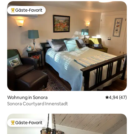
Gäste-Favorit
Beliebter Gäste-Favorit.
Wohnung in Sonora
Durchschnittl
4,94 (47)
Sonora Courtyard Innenstadt
Gäste-Favorit
Beliebter Gäste-Favorit.