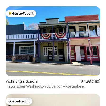
Gäste-Favorit
Beliebter Gäste-Favorit.
Wohnung in Sonora
Durchschnittli
4,99 (480)
Historischer Washington St. Balkon – kostenlose
Parkplätze
Gäste-Favorit
Gäste-Favorit