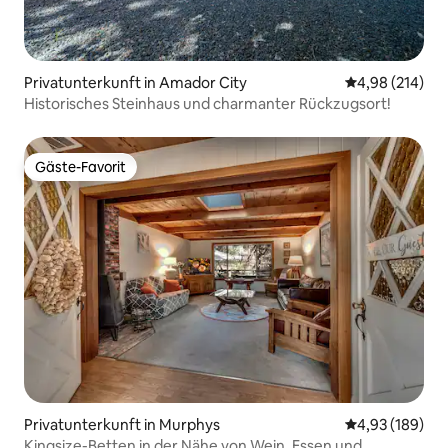
Privatunterkunft in Amador City
Durchschnittli
4,98 (214)
Historisches Steinhaus und charmanter Rückzugsort!
Gäste-Favorit
Gäste-Favorit
Privatunterkunft in Murphys
Durchschnittli
4,93 (189)
Kingsize-Betten in der Nähe von Wein, Essen und