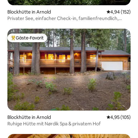
Blockhütte in Arnold
Durchschnittl
4,94 (152)
Privater See, einfacher Check-in, familienfreundlich,
Waschmaschine mit Trockner
Gäste-Favorit
Beliebter Gäste-Favorit.
Blockhütte in Arnold
Durchschnittl
4,95 (105)
Ruhige Hütte mit Nørdik Spa & privatem Hof