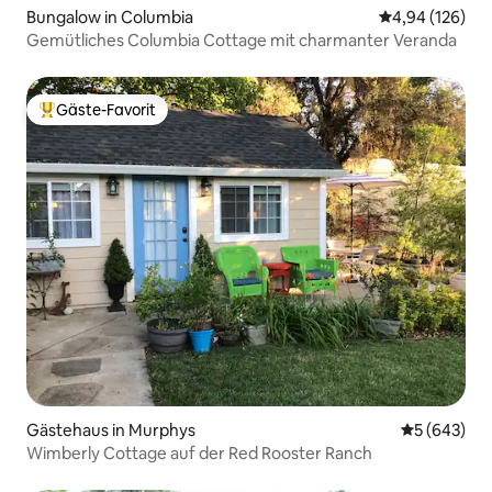
Bungalow in Columbia
Durchschnittli
4,94 (126)
Gemütliches Columbia Cottage mit charmanter Veranda
Gäste-Favorit
Beliebter Gäste-Favorit.
Gästehaus in Murphys
Durchschnit
5 (643)
Wimberly Cottage auf der Red Rooster Ranch