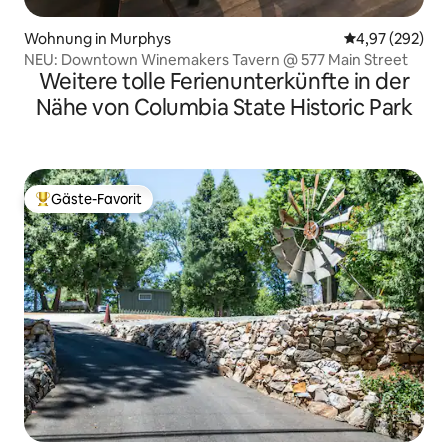
Wohnung in Murphys
Durchschnittli
4,97 (292)
NEU: Downtown Winemakers Tavern @ 577 Main Street
Weitere tolle Ferienunterkünfte in der
Nähe von Columbia State Historic Park
Gäste-Favorit
Beliebter Gäste-Favorit.