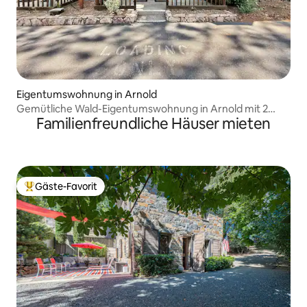
Eigentumswohnung in Arnold
Gemütliche Wald-Eigentumswohnung in Arnold mit 2
Familienfreundliche Häuser mieten
Schlafzimmern und Terrasse
Gäste-Favorit
Beliebter Gäste-Favorit.