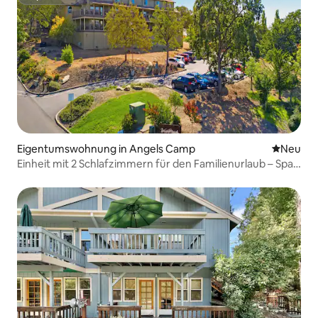
Superhost
Eigentumswohnung in Angels Camp
Neue Unt
Neu
Einheit mit 2 Schlafzimmern für den Familienurlaub – Spaß
im Freien & Golf!