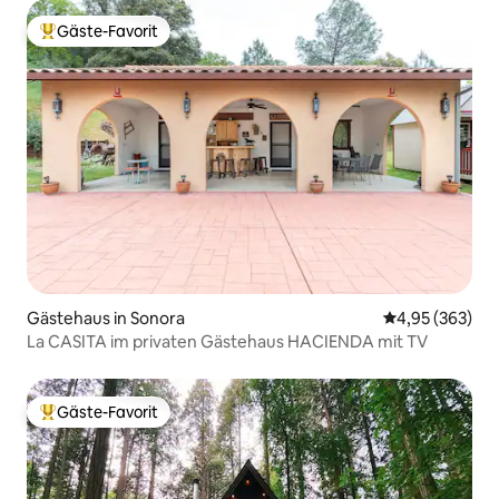
Gäste-Favorit
Beliebter Gäste-Favorit.
Gästehaus in Sonora
Durchschnittli
4,95 (363)
La CASITA im privaten Gästehaus HACIENDA mit TV
Gäste-Favorit
Beliebter Gäste-Favorit.