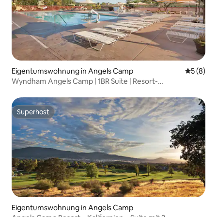
Eigentumswohnung in Angels Camp
Durchschn
5 (8)
Wyndham Angels Camp | 1BR Suite | Resort-
Annehmlichkeiten
Superhost
Superhost
Eigentumswohnung in Angels Camp