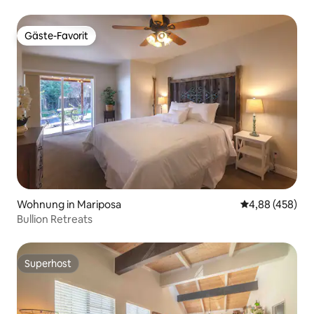
Klimaanlage und Küche
Gäste-Favorit
Gäste-Favorit
Wohnung in Mariposa
Durchschnittli
4,88 (458)
Bullion Retreats
Superhost
Superhost