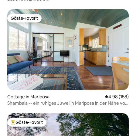
Gäste-Favorit
Gäste-Favorit
Cottage in Mariposa
Durchschnittli
4,98 (158)
Shambala -- ein ruhiges Juwel in Mariposa in der Nähe von
Yosemite
Gäste-Favorit
Beliebter Gäste-Favorit.