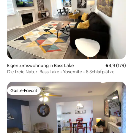
Eigentumswohnung in Bass Lake
Durchschnitt
4,9 (179)
Die freie Natur! Bass Lake • Yosemite • 6 Schlafplätze
Gäste-Favorit
Gäste-Favorit