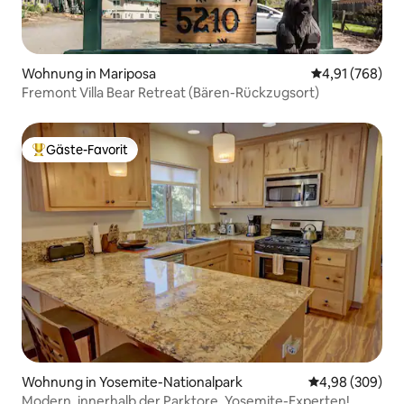
Wohnung in Mariposa
Durchschnittli
4,91 (768)
Fremont Villa Bear Retreat (Bären-Rückzugsort)
Gäste-Favorit
Beliebter Gäste-Favorit.
Wohnung in Yosemite-Nationalpark
Durchschnittli
4,98 (309)
Modern, innerhalb der Parktore, Yosemite-Experten!