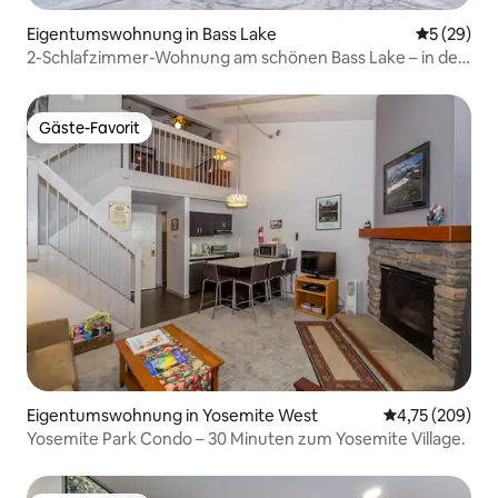
Eigentumswohnung in Bass Lake
Durchschni
5 (29)
2-Schlafzimmer-Wohnung am schönen Bass Lake – in der
Nähe von Yosemite
Gäste-Favorit
Gäste-Favorit
Eigentumswohnung in Yosemite West
Durchschnittli
4,75 (209)
Yosemite Park Condo – 30 Minuten zum Yosemite Village.