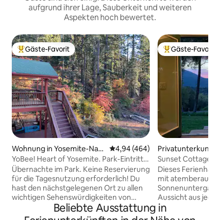
aufgrund ihrer Lage, Sauberkeit und weiteren
Aspekten hoch bewertet.
Gäste-Favorit
Gäste-Favorit
Beliebter Gäste-Favorit.
Beliebter Gäste-F
Wohnung in Yosemite-Nati
Durchschnittliche Bewertung: 4
4,94 (464)
Privatunterkunft 
onalpark
t
YoBee! Heart of Yosemite. Park-Eintritt +
Sunset Cottage in
Frühstück ~ U3
Yosemite
Übernachte im Park. Keine Reservierung
Dieses Ferienhaus
für die Tagesnutzung erforderlich! Du
mit atemberaube
hast den nächstgelegenen Ort zu allen
Sonnenuntergänge
wichtigen Sehenswürdigkeiten von
Aussicht aus jede
Beliebte Ausstattung in
Yosemite gefunden! Überspringe die
Privatsphäre auf 
längere Fahrt, den langsamen Verkehr
großen Grundstüc