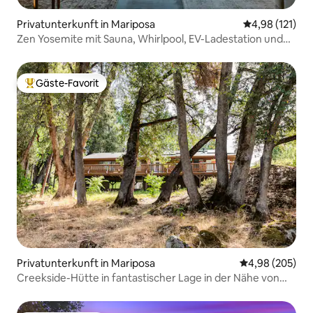
Privatunterkunft in Mariposa
Durchschnittl
4,98 (121)
Zen Yosemite mit Sauna, Whirlpool, EV-Ladestation und
Aussicht
Gäste-Favorit
Beliebter Gäste-Favorit.
Privatunterkunft in Mariposa
Durchschnittli
4,98 (205)
Creekside-Hütte in fantastischer Lage in der Nähe von
Yosemite.