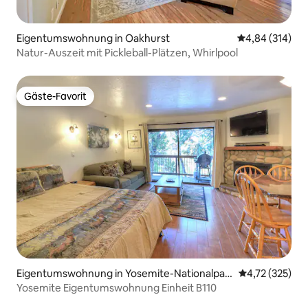
Eigentumswohnung in Oakhurst
Durchschnittli
4,84 (314)
Natur-Auszeit mit Pickleball-Plätzen, Whirlpool
Gäste-Favorit
Gäste-Favorit
Eigentumswohnung in Yosemite-Nationalpar
Durchschnittl
4,72 (325)
k
Yosemite Eigentumswohnung Einheit B110