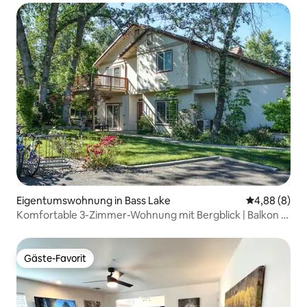
Eigentumswohnung in Bass Lake
Durchschnitt
4,88 (8)
Komfortable 3-Zimmer-Wohnung mit Bergblick | Balkon |
Pool
Gäste-Favorit
Gäste-Favorit