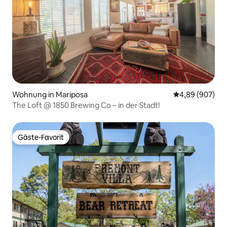
Wohnung in Mariposa
Durchschnittli
4,89 (907)
The Loft @ 1850 Brewing Co – in der Stadt!
Gäste-Favorit
Gäste-Favorit