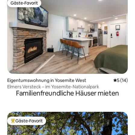
Gäste-Favorit
Gäste-Favorit
Eigentumswohnung in Yosemite West
Durchschn
5 (14)
Elmers Versteck – im Yosemite-Nationalpark
Familienfreundliche Häuser mieten
Gäste-Favorit
Beliebter Gäste-Favorit.