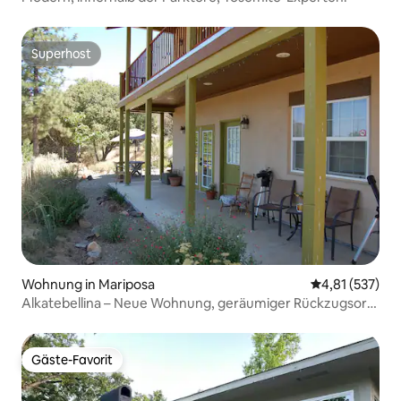
Superhost
Superhost
Wohnung in Mariposa
Durchschnittl
4,81 (537)
Alkatebellina – Neue Wohnung, geräumiger Rückzugsort
in der Natur
Gäste-Favorit
Gäste-Favorit