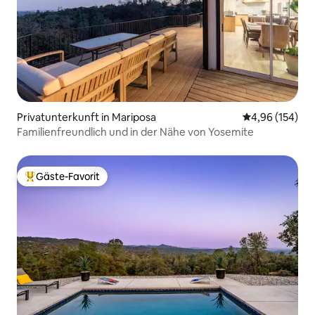
Privatunterkunft in Mariposa
Durchschnittli
4,96 (154)
Familienfreundlich und in der Nähe von Yosemite
Gäste-Favorit
Beliebter Gäste-Favorit.