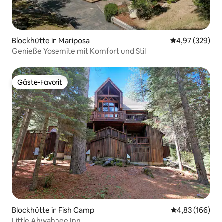
Blockhütte in Mariposa
Durchschnittli
4,97 (329)
Genieße Yosemite mit Komfort und Stil
Gäste-Favorit
Gäste-Favorit
Blockhütte in Fish Camp
Durchschnittli
4,83 (166)
Little Ahwahnee Inn