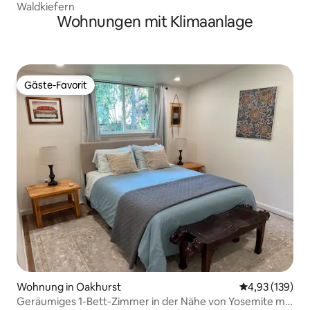
Waldkiefern
Wohnungen mit Klimaanlage
Gäste-Favorit
Gäste-Favorit
Wohnung in Oakhurst
Durchschnittl
4,93 (139)
Geräumiges 1-Bett-Zimmer in der Nähe von Yosemite mit