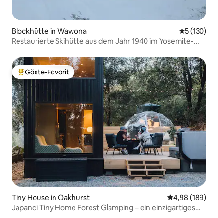
Blockhütte in Wawona
Durchschni
5 (130)
Restaurierte Skihütte aus dem Jahr 1940 im Yosemite-
Nationalpark
Gäste-Favorit
Beliebter Gäste-Favorit.
Tiny House in Oakhurst
Durchschnittli
4,98 (189)
Japandi Tiny Home Forest Glamping – ein einzigartiges
Erlebnis