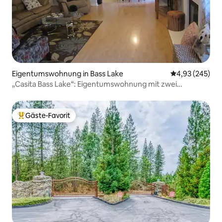
Eigentumswohnung in Bass Lake
Durchschnittli
4,93 (245)
„Casita Bass Lake“: Eigentumswohnung mit zwei
Schlafzimmern, Pool und Spa
Gäste-Favorit
Beliebter Gäste-Favorit.