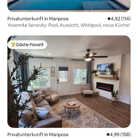
Privatunterkunft in Mariposa
Durchschnittl
4,92 (114)
Yosemite Serenity: Pool, Aussicht, Whirlpool, neue Küche!
Gäste-Favorit
Beliebter Gäste-Favorit.
Privatunterkunft in Mariposa
Durchschnittli
4,99 (158)