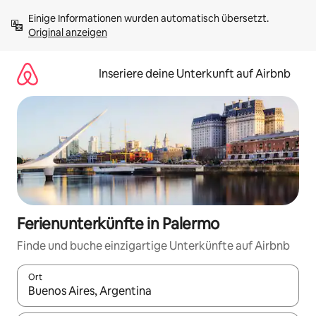
Zu
Einige Informationen wurden automatisch übersetzt. 
Inhalten
Original anzeigen
springen
Inseriere deine Unterkunft auf Airbnb
Ferienunterkünfte in Palermo
Finde und buche einzigartige Unterkünfte auf Airbnb
Ort
Wenn Ergebnisse verfügbar sind, navigiere mit den Pfeiltaste