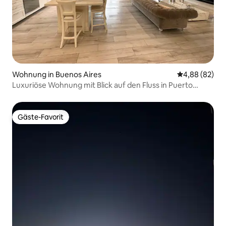
Wohnung in Buenos Aires
Durchschnittl
4,88 (82)
Luxuriöse Wohnung mit Blick auf den Fluss in Puerto
Madero
Gäste-Favorit
Gäste-Favorit