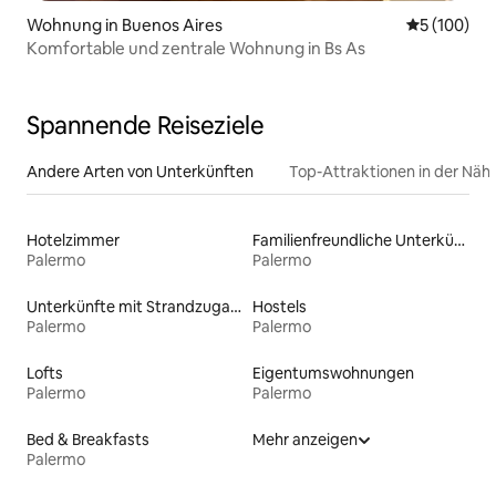
Wohnung in Buenos Aires
Durchschnit
5 (100)
Komfortable und zentrale Wohnung in Bs As
Spannende Reiseziele
Andere Arten von Unterkünften
Top-Attraktionen in der Näh
Hotelzimmer
Familienfreundliche Unterkünfte
Palermo
Palermo
Unterkünfte mit Strandzugang
Hostels
Palermo
Palermo
Lofts
Eigentumswohnungen
Palermo
Palermo
Bed & Breakfasts
Mehr anzeigen
Palermo