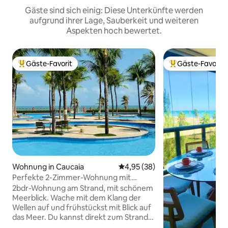
Gäste sind sich einig: Diese Unterkünfte werden
aufgrund ihrer Lage, Sauberkeit und weiteren
Aspekten hoch bewertet.
Gäste-Favorit
Gäste-Favorit
Beliebter Gäste-Favorit.
Beliebter Gäste-F
Wohnung in Caucaia
Durchschnittliche Bewertung: 
4,95 (38)
Perfekte 2-Zimmer-Wohnung mit
Meerblick (218)
2bdr-Wohnung am Strand, mit schönem
Meerblick. Wache mit dem Klang der
Wellen auf und frühstückst mit Blick auf
das Meer. Du kannst direkt zum Strand
gelangen und direkt vor dir schwimmen,