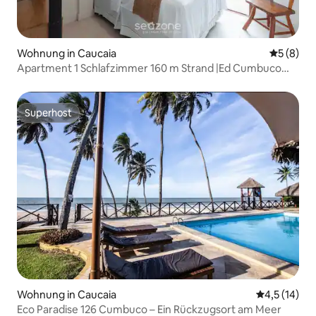
Wohnung in Caucaia
Durchschn
5 (8)
Apartment 1 Schlafzimmer 160 m Strand |Ed Cumbuco
Real MCU0203
Superhost
Superhost
Wohnung in Caucaia
Durchschnit
4,5 (14)
Eco Paradise 126 Cumbuco – Ein Rückzugsort am Meer