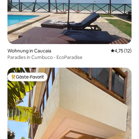
Wohnung in Caucaia
Durchschnitt
4,75 (12)
Paradies in Cumbuco - EcoParadise
Gäste-Favorit
Beliebter Gäste-Favorit.