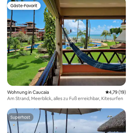
Gäste-Favorit
Gäste-Favorit
Wohnung in Caucaia
Durchschnitt
4,79 (19)
Am Strand, Meerblick, alles zu Fuß erreichbar, Kitesurfen
Superhost
Superhost