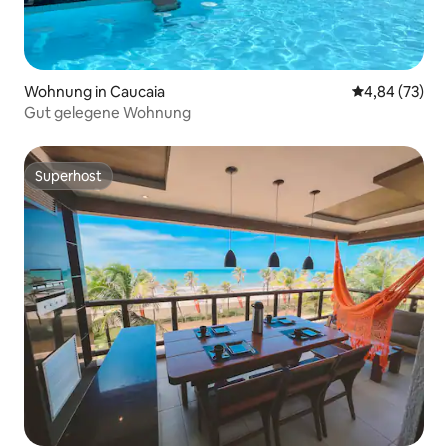
Wohnung in Caucaia
Durchschnittl
4,84 (73)
Gut gelegene Wohnung
Superhost
Superhost