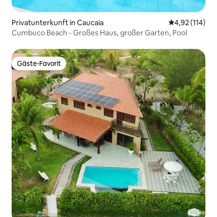
Privatunterkunft in Caucaia
Durchschnittl
4,92 (114)
Cumbuco Beach - Großes Haus, großer Garten, Pool
Gäste-Favorit
Gäste-Favorit