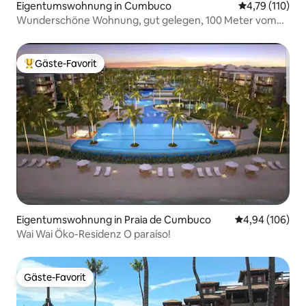
Eigentumswohnung in Cumbuco
Durchschnittl
4,79 (110)
Wunderschöne Wohnung, gut gelegen, 100 Meter vom
Meer entfernt / Cumbuco
Gäste-Favorit
Beliebter Gäste-Favorit.
Eigentumswohnung in Praia de Cumbuco
Durchschnittli
4,94 (106)
Wai Wai Öko-Residenz O paraíso!
Gäste-Favorit
Gäste-Favorit