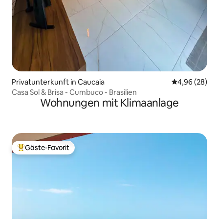
Privatunterkunft in Caucaia
Durchschnittl
4,96 (28)
Casa Sol & Brisa - Cumbuco - Brasilien
Wohnungen mit Klimaanlage
Gäste-Favorit
Beliebter Gäste-Favorit.