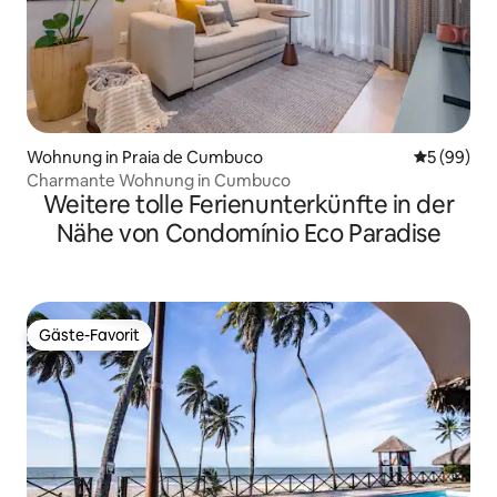
Wohnung in Praia de Cumbuco
Durchschni
5 (99)
Charmante Wohnung in Cumbuco
Weitere tolle Ferienunterkünfte in der
Nähe von Condomínio Eco Paradise
Gäste-Favorit
Gäste-Favorit