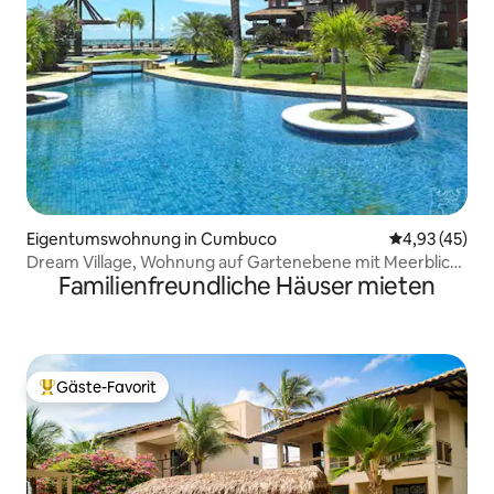
Eigentumswohnung in Cumbuco
Durchschnitt
4,93 (45)
Dream Village, Wohnung auf Gartenebene mit Meerblick
Familienfreundliche Häuser mieten
(Terreo)
Gäste-Favorit
Beliebter Gäste-Favorit.