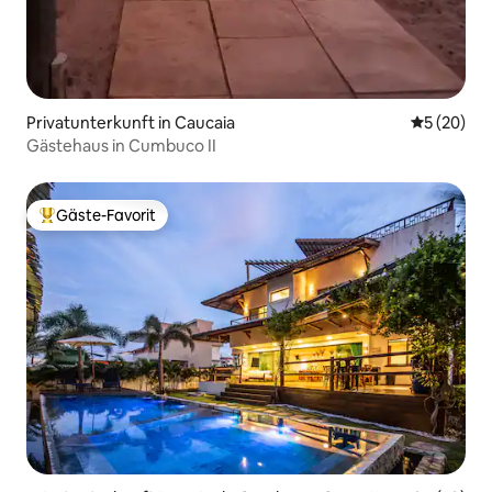
Privatunterkunft in Caucaia
Durchschni
5 (20)
Gästehaus in Cumbuco II
Gäste-Favorit
Beliebter Gäste-Favorit.