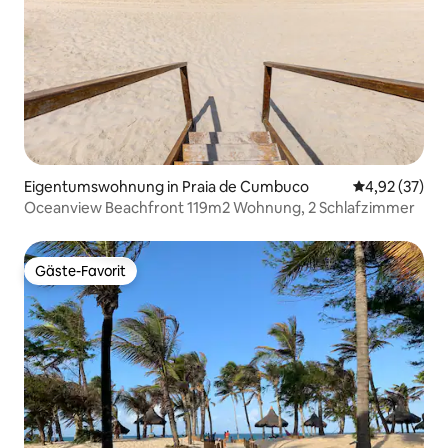
Eigentumswohnung in Praia de Cumbuco
Durchschnitt
4,92 (37)
Oceanview Beachfront 119m2 Wohnung, 2 Schlafzimmer
Gäste-Favorit
Gäste-Favorit