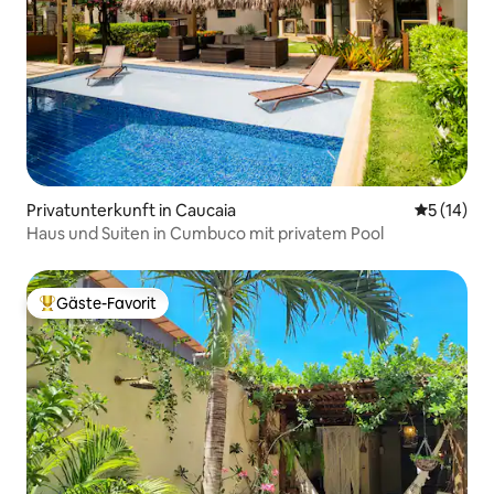
Privatunterkunft in Caucaia
Durchschn
5 (14)
Haus und Suiten in Cumbuco mit privatem Pool
Gäste-Favorit
Beliebter Gäste-Favorit.