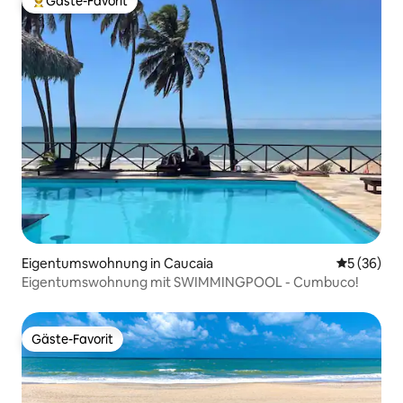
Gäste-Favorit
Beliebter Gäste-Favorit.
Eigentumswohnung in Caucaia
Durchschni
5 (36)
Eigentumswohnung mit SWIMMINGPOOL - Cumbuco!
Gäste-Favorit
Gäste-Favorit