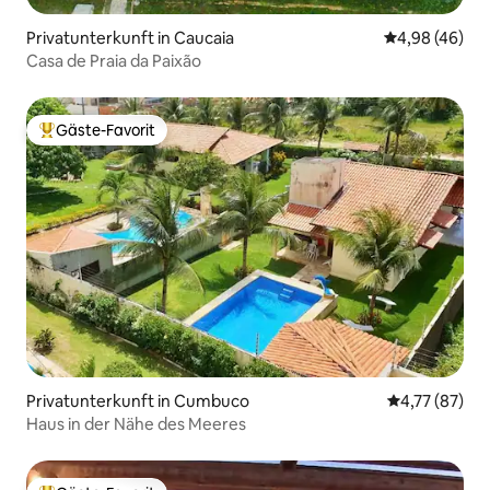
Privatunterkunft in Caucaia
Durchschnittl
4,98 (46)
Casa de Praia da Paixão
Gäste-Favorit
Beliebter Gäste-Favorit.
Privatunterkunft in Cumbuco
Durchschnitt
4,77 (87)
Haus in der Nähe des Meeres