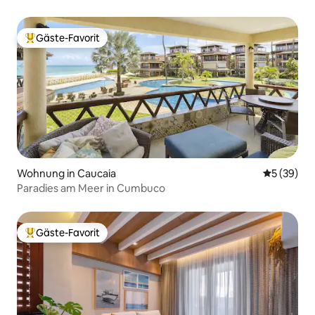
Gäste-Favorit
Beliebter Gäste-Favorit.
Wohnung in Caucaia
Durchschni
5 (39)
Paradies am Meer in Cumbuco
Gäste-Favorit
Beliebter Gäste-Favorit.