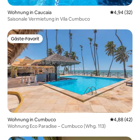
Wohnung in Caucaia
Durchschnittl
4,94 (32)
Saisonale Vermietung in Vila Cumbuco
Gäste-Favorit
Gäste-Favorit
Wohnung in Cumbuco
Durchschnittl
4,88 (42)
Wohnung Eco Paradise – Cumbuco (Whg. 113)