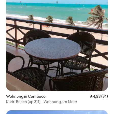
Wohnung in Cumbuco
Durchschnitt
4,93 (74)
Kariri Beach (ap 311) - Wohnung am Meer