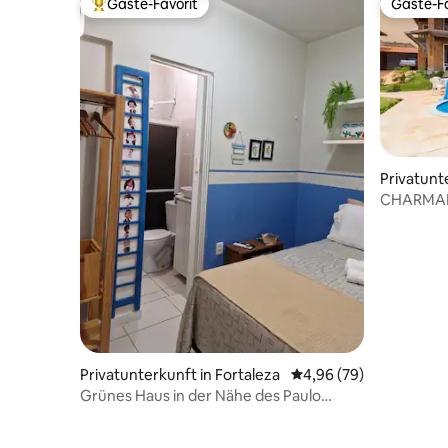
Gäste-Favorit
Gäste-Fa
Beliebter Gäste-Favorit.
Gäste-Fa
Privatunt
CHARMAN
Privatunterkunft in Fortaleza
Durchschnittliche Bew
4,96 (79)
Grünes Haus in der Nähe des Paulo
Sarasate Gymnasiums.