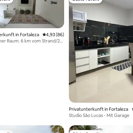
vorit
Gäste-Favorit
erkunft in Fortaleza
Durchschnittliche Bewertung: 4,93 von 5, 
4,93 (86)
her Raum. 6 km vom Strand/26
h Park
ertung: 4,82 von 5, 111 Bewertungen
Privatunterkunft in Fortaleza
Studio São Lucas - Mit Garage