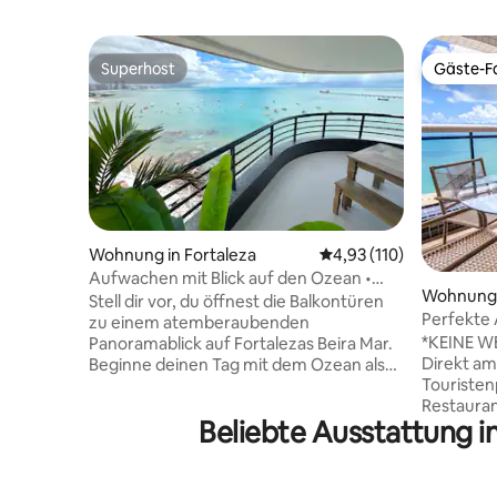
Superhost
Gäste-Fa
Superhost
Gäste-Fa
Wohnung in Fortaleza
Durchschnittliche Bew
4,93 (110)
Aufwachen mit Blick auf den Ozean •
Wohnung 
2 Suiten • Hotel
Stell dir vor, du öffnest die Balkontüren
Perfekte 
zu einem atemberaubenden
Landscape
*KEINE 
Panoramablick auf Fortalezas Beira Mar.
Direkt am
Beginne deinen Tag mit dem Ozean als
Touristen
Kulisse und beende ihn damit, zu
Restauran
beobachten, wie die beleuchtete
Beliebte Ausstattung i
Supermark
Uferpromenade die Skyline in eine
Nähe von 
atemberaubende nächtliche Kulisse
Apotheke
verwandelt. Unser Apartment vereint
berühmte
den Komfort und die Annehmlichkeiten