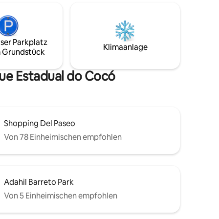
 schlafen.
notwendig sind, sowie eine
Waschmaschine im Servicebereich. ☀️
Tagespreis
WLAN, INTERNET 500 MB UND SMART-
TV IN ALLEN ZIMMERN UND IM
ser Parkplatz
WOHNZIMMER.
Klimaanlage
 Grundstück
nen die
➡️alugue_por_season_fortaleza
en Gästen
que Estadual do Cocó
Shopping Del Paseo
Von 78 Einheimischen empfohlen
Adahil Barreto Park
Von 5 Einheimischen empfohlen