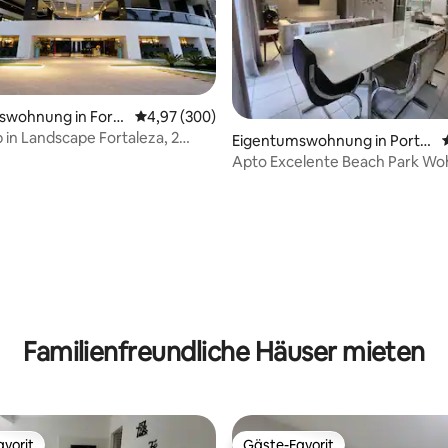
swohnung in Forta
Durchschnittliche Bewertung: 4,97 von 5, 3
4,97 (300)
b in Landscape Fortaleza, 2
Eigentumswohnung in Porto
immer
das Dunas
Apto Excelente Beach Park W
rtung: 4,97 von 5, 139 Bewertungen
Familienfreundliche Häuser mieten
vorit
Gäste-Favorit