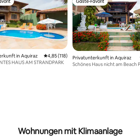
vorit
Gäste-Favorit
vorit
Gäste-Favorit
erkunft in Aquiraz
Durchschnittliche Bewertung: 4,85 von 5, 1
4,85 (118)
Privatunterkunft in Aquiraz
TES HAUS AM STRANDPARK
Schönes Haus nicht am Beach 
Fortaleza
ertung: 4,96 von 5, 79 Bewertungen
Wohnungen mit Klimaanlage