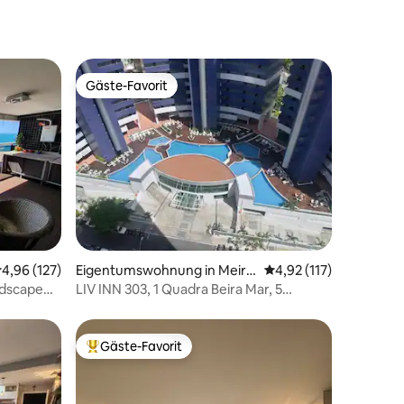
Gäste-Favorit
Gäste-Favorit
43 Bewertungen
urchschnittliche Bewertung: 4,96 von 5, 127 Bewertungen
4,96 (127)
Eigentumswohnung in Meirel
Durchschnittliche Bew
4,92 (117)
es
dscape
LIV INN 303, 1 Quadra Beira Mar, 5
Personen.
Gäste-Favorit
Beliebter Gäste-Favorit.