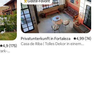
Gäste-Favorit
Beliebter Gäste-Favorit.
Privatunterkunft in Fortaleza
Durchschnittliche Be
4,99 (74)
Casa de Riba | Tolles Dekor in einem
18 Bewertungen
Durchschnittliche Bewertung: 4,9 von 5, 175 Bewertungen
4,9 (175)
geschlossenen Dorf
Park-