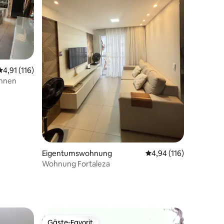
00 Bewertungen
Durchschnittliche Bewertung: 4,91 von 5, 116 Bewertungen
4,91 (116)
ohnen
Eigentumswohnung
Durchschnittliche Bew
4,94 (116)
Wohnung Fortaleza
Gäste-Favorit