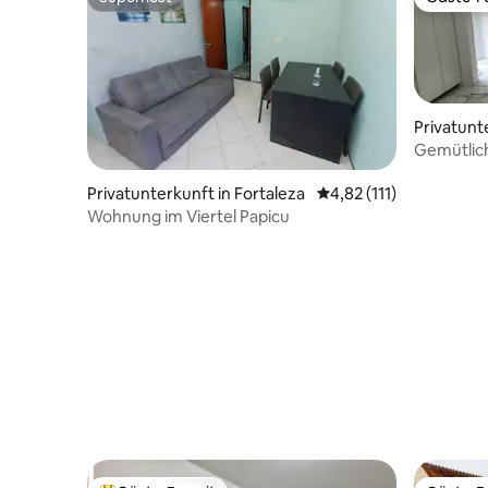
Superhost
Gäste-Fa
Privatunt
Gemütlic
min Beac
Privatunterkunft in Fortaleza
Durchschnittliche Bew
4,82 (111)
Wohnung im Viertel Papicu