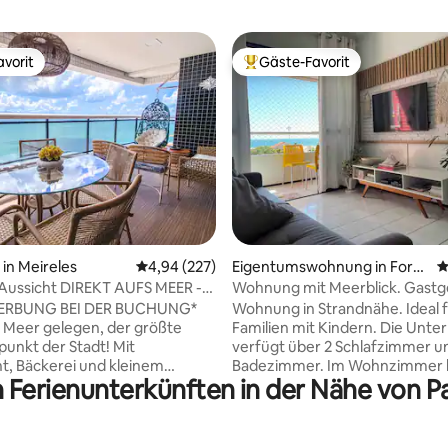
vorit
Gäste-Favorit
vorit
Beliebter Gäste-Favorit.
ertung: 4,93 von 5, 110 Bewertungen
in Meireles
Durchschnittliche Bewertung: 4,94 von 5, 2
4,94 (227)
Eigentumswohnung in Forta
D
leza
Aussicht DIREKT AUFS MEER -
Wohnung mit Meerblick. Gastge
 16. Stock
Silva
WERBUNG BEI DER BUCHUNG*
Wohnung in Strandnähe. Ideal 
 Meer gelegen, der größte
Familien mit Kindern. Die Unte
punkt der Stadt! Mit
verfügt über 2 Schlafzimmer u
t, Bäckerei und kleinem
Badezimmer. Im Wohnzimmer 
n Ferienunterkünften in der Nähe von 
t in der Wohnanlage, in der
sich ein Schlafsofa, auf dem 2
Banken, Restaurants,
schlafen können. Wir haben ele
n und auch 01 Block vom
Duschen, Klimaanlage in den 2
n Kunsthandwerksmarkt am
Schlafzimmern und 1 Ventilator