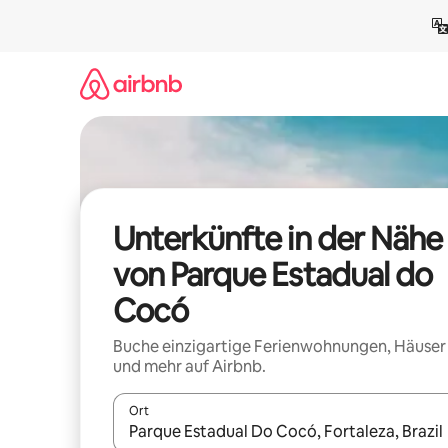
Zu
Inhalten
springen
Unterkünfte in der Nähe
von Parque Estadual do
Cocó
Buche einzigartige Ferienwohnungen, Häuser
und mehr auf Airbnb.
Ort
Wenn Ergebnisse verfügbar sind, navigiere mit d