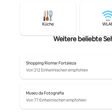
Meer ent
eines 4-Sterne-Hotels mit der
über 83 Q
Privatsphäre und der Zweckmäßigkeit
direktem
eines Zuhauses und ist somit perfekt für
Meerblick
Familien, Paare und Geschäftsreisende.
Wohnzimme
Ideal gelegen an der berühmten
Küche
WLA
Wohnzimm
Uferpromenade Beira Mar in Fortaleza.
Schlafzim
der belie
Weitere beliebte Se
Shopping Riomar Fortaleza
Von 212 Einheimischen empfohlen
Museu da Fotografia
Von 77 Einheimischen empfohlen