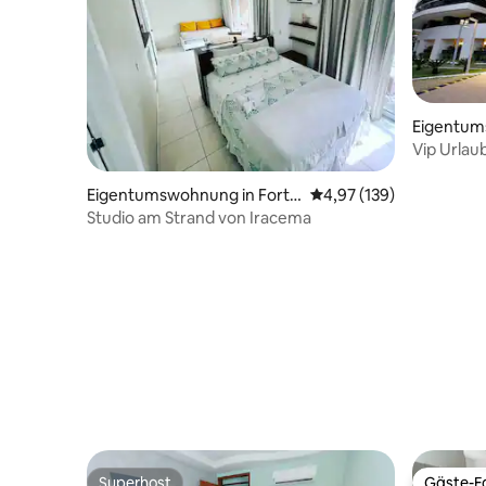
Eigentum
leza
Vip Urlau
Doppelz
Eigentumswohnung in Fortal
Durchschnittliche Bewe
4,97 (139)
eza
Studio am Strand von Iracema
Superhost
Gäste-Fa