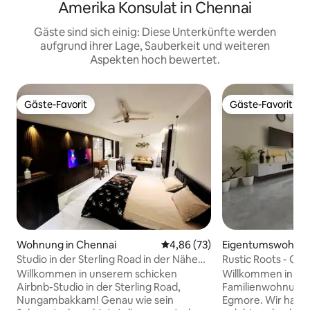
Amerika Konsulat in Chennai
Gäste sind sich einig: Diese Unterkünfte werden
aufgrund ihrer Lage, Sauberkeit und weiteren
Aspekten hoch bewertet.
Gäste-Favorit
Gäste-Favorit
Gäste-Favorit
Gäste-Favorit
Wohnung in Chennai
Durchschnittliche Bewertung: 
4,86 (73)
Eigentumswohnun
Studio in der Sterling Road in der Nähe
Rustic Roots - Ge
von Sankara Nethralaya 1D
Wohnung mit Küc
Willkommen in unserem schicken
Willkommen in Rus
Airbnb-Studio in der Sterling Road,
Familienwohnung 
Nungambakkam! Genau wie sein
Egmore. Wir haben