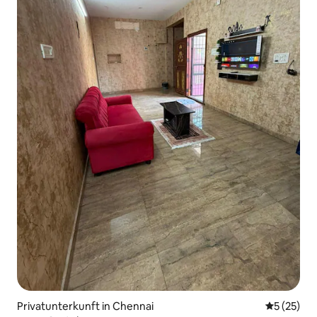
Privatunterkunft in Chennai
Durchschn
5 (25)