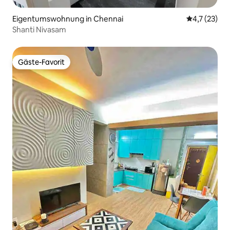
Eigentumswohnung in Chennai
Durchschnit
4,7 (23)
Shanti Nivasam
Gäste-Favorit
Gäste-Favorit