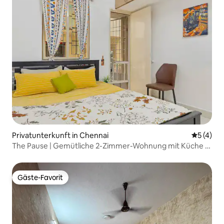
Privatunterkunft in Chennai
Durchsch
5 (4)
The Pause | Gemütliche 2-Zimmer-Wohnung mit Küche |
Für Familien & Paare | Velachery
Gäste-Favorit
Gäste-Favorit