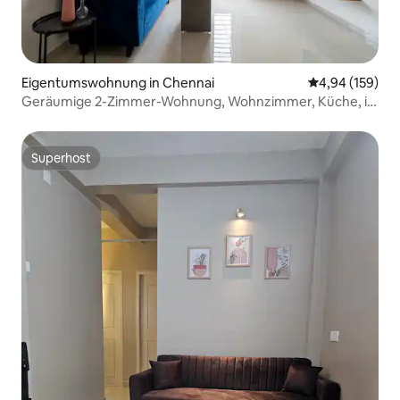
Eigentumswohnung in Chennai
Durchschnittli
4,94 (159)
Geräumige 2-Zimmer-Wohnung, Wohnzimmer, Küche, in
der Nähe des
Flughafenparkplatzes|Klimaanlage|Rauchmelder|Kühlschra
Superhost
Superhost