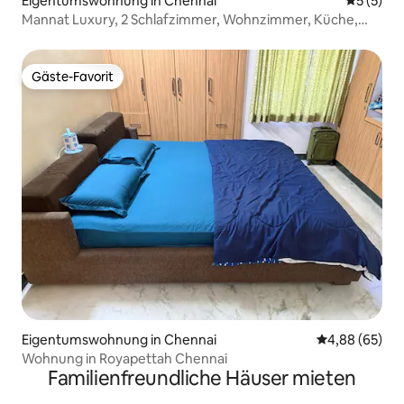
Eigentumswohnung in Chennai
Durchsch
5 (5)
Mannat Luxury, 2 Schlafzimmer, Wohnzimmer, Küche,
Klimaanlage, WLAN, Aufzug, Parkplatz
Gäste-Favorit
Gäste-Favorit
Eigentumswohnung in Chennai
Durchschnittl
4,88 (65)
Wohnung in Royapettah Chennai
Familienfreundliche Häuser mieten