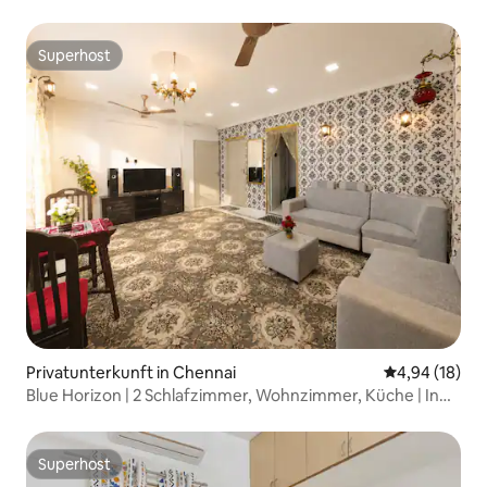
Superhost
Superhost
Privatunterkunft in Chennai
Durchschnitt
4,94 (18)
Blue Horizon | 2 Schlafzimmer, Wohnzimmer, Küche | In
der Nähe von Marina Beach | Mylapore
Superhost
Superhost