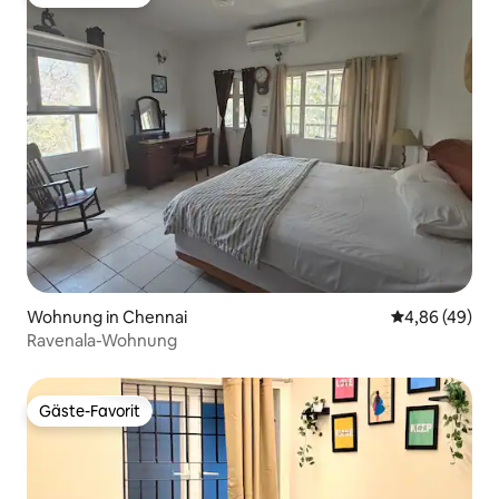
Gäste-Favorit
Wohnung in Chennai
Durchschnittl
4,86 (49)
Ravenala-Wohnung
Gäste-Favorit
Gäste-Favorit