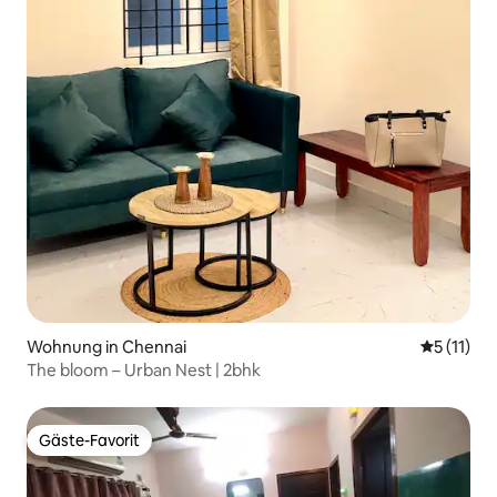
Wohnung in Chennai
Durchschn
5 (11)
The bloom – Urban Nest | 2bhk
Gäste-Favorit
Gäste-Favorit