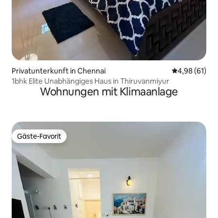
Privatunterkunft in Chennai
Durchschnitt
4,98 (61)
1bhk Elite Unabhängiges Haus in Thiruvanmiyur
Wohnungen mit Klimaanlage
Gäste-Favorit
Gäste-Favorit