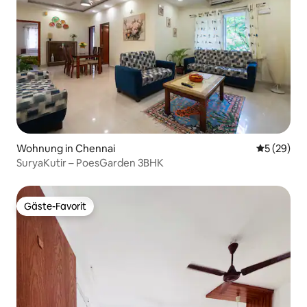
Wohnung in Chennai
Durchschni
5 (29)
SuryaKutir – PoesGarden 3BHK
Gäste-Favorit
Gäste-Favorit