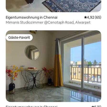
Eigentumswohnung in Chennai
Durchschnittl
4,92 (65)
Mimanis Studiozimmer @Cenotaph Road, Alwarpet
Gäste-Favorit
Gäste-Favorit