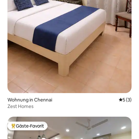
Wohnung in Chennai
Durchsch
5 (3)
Zest Homes
Gäste-Favorit
Beliebter Gäste-Favorit.