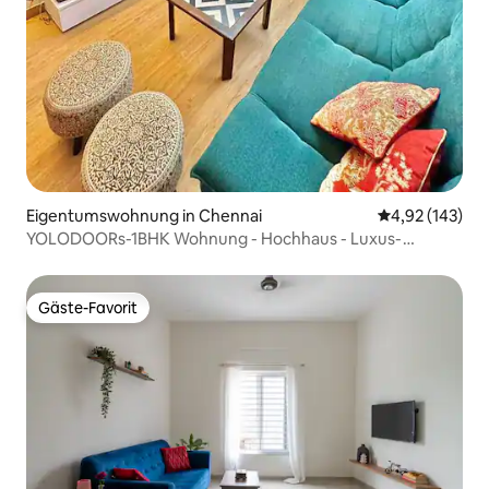
Eigentumswohnung in Chennai
Durchschnittl
4,92 (143)
YOLODOORs-1BHK Wohnung - Hochhaus - Luxus-
Innenausstattung
Gäste-Favorit
Gäste-Favorit