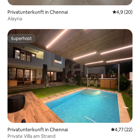
Privatunterkunft in Chennai
Durchschnitt
4,9 (20)
Alayna
Superhost
Superhost
Privatunterkunft in Chennai
Durchschnitt
4,77 (22)
Private Villa am Strand