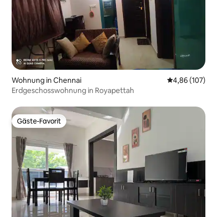
Wohnung in Chennai
Durchschnittli
4,86 (107)
Erdgeschosswohnung in Royapettah
Gäste-Favorit
Gäste-Favorit