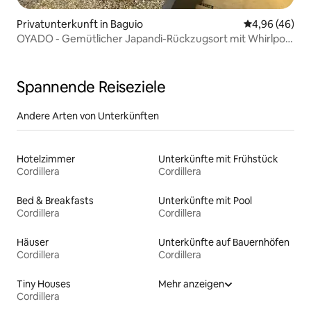
Privatunterkunft in Baguio
Durchschnittl
4,96 (46)
OYADO - Gemütlicher Japandi-Rückzugsort mit Whirlpool
aus Holz
Spannende Reiseziele
Andere Arten von Unterkünften
Hotelzimmer
Unterkünfte mit Frühstück
Cordillera
Cordillera
Bed & Breakfasts
Unterkünfte mit Pool
Cordillera
Cordillera
Häuser
Unterkünfte auf Bauernhöfen
Cordillera
Cordillera
Tiny Houses
Mehr anzeigen
Cordillera