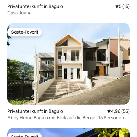
Privatunterkunft in Baguio
Durchschn
5 (15)
Casa Juana
Gäste-Favorit
Gäste-Favorit
Privatunterkunft in Baguio
Durchschnittl
4,96 (56)
Abby Home Baguio mit Blick auf die Berge | 15 Personen
Gäste-Favorit