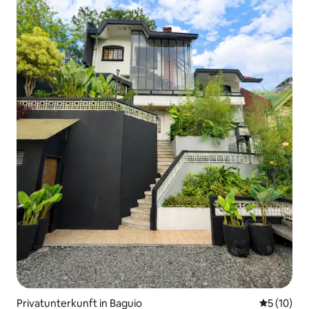
Privatunterkunft in Baguio
Durchschn
5 (10)