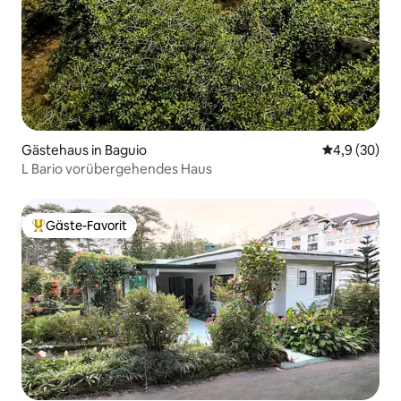
Gästehaus in Baguio
Durchschnitt
4,9 (30)
L Bario vorübergehendes Haus
Gäste-Favorit
Beliebter Gäste-Favorit.