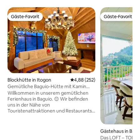
Gäste-Favorit
Gäste-Favorit
Gäste-Favorit
Gäste-Favorit
Blockhütte in Itogon
Durchschnittliche Bewertung: 4
4,88 (252)
Gemütliche Baguio-Hütte mit Kamin
und Bergblick
Willkommen in unserem gemütlichen
Ferienhaus in Baguio. 😊 Wir befinden
uns in der Nähe von
Touristenattraktionen und Restaurants.
🚩Touristenattraktionen The Mansion 5
Minuten mit dem 🚗 Wright Park 5
Minuten mit dem 🚗 Mines View Park 5
Gästehaus in Bagu
Minuten mit dem 🚗 Botanischer Garten
Das LOFT – TOLLE 