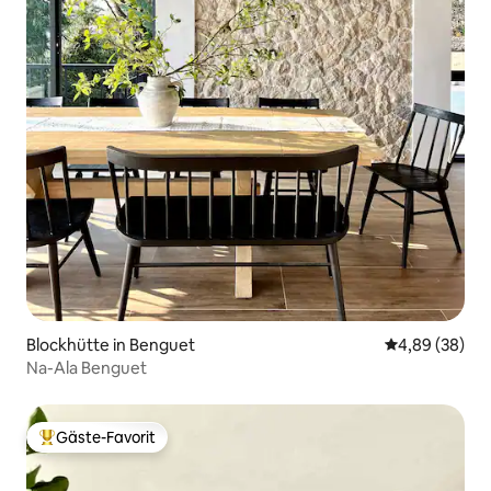
Blockhütte in Benguet
Durchschnittl
4,89 (38)
Na-Ala Benguet
Gäste-Favorit
Beliebter Gäste-Favorit.