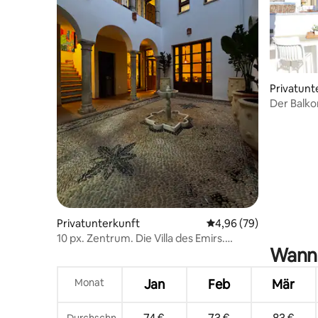
Privatunt
Der Balko
Privatunterkunft
Durchschnittliche Bew
4,96 (79)
10 px. Zentrum. Die Villa des Emirs.
Wann 
Parking Free
Monat
Jan
Feb
Mär
Durchschn.