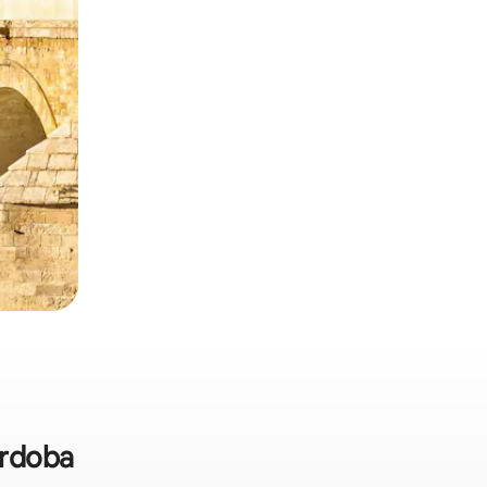
órdoba