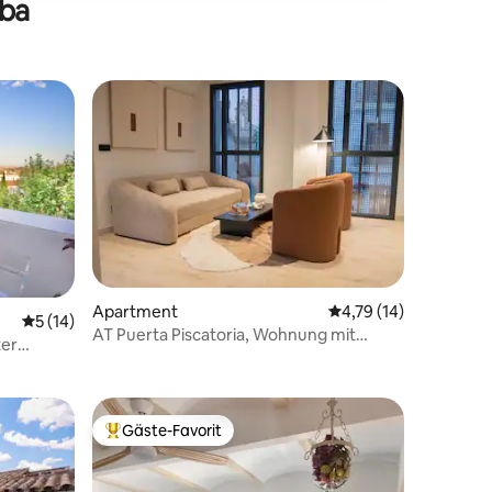
oba
Apartment
Durchschnittliche Be
4,79 (14)
Durchschnittliche Bewertung: 5 von 5, 14 Bewertungen
5 (14)
AT Puerta Piscatoria, Wohnung mit
55 Bewertungen
ter
Doppelbett...
Gäste-Favorit
Beliebter Gäste-Favorit.