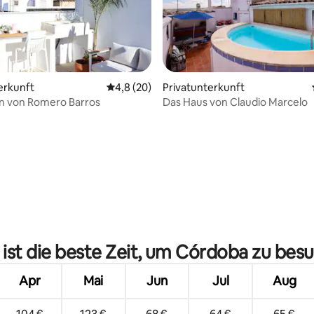
erkunft
Durchschnittliche Bewertung: 4,8 von 5, 
4,8 (20)
Privatunterkunft
n von Romero Barros
Das Haus von Claudio Marcelo
ertung: 4,96 von 5, 79 Bewertungen
ist die beste Zeit, um Córdoba zu bes
Apr
Mai
Jun
Jul
Aug