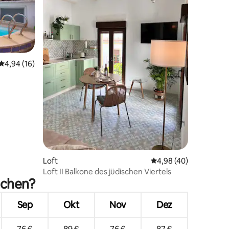
20 Bewertungen
Durchschnittliche Bewertung: 4,94 von 5, 16 Bewertungen
4,94 (16)
Loft
Durchschnittliche Be
4,98 (40)
Loft II Balkone des jüdischen Viertels
uchen?
Sep
Okt
Nov
Dez