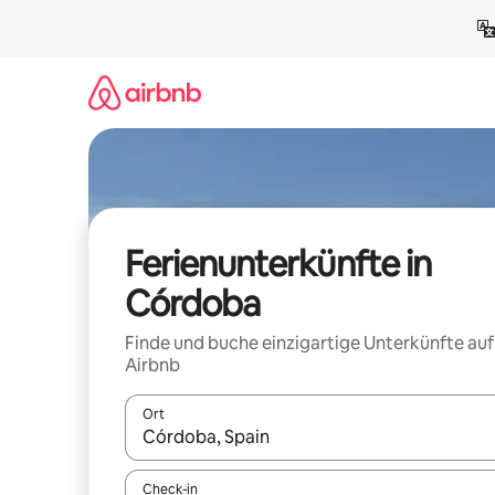
Zu
Inhalten
springen
Ferienunterkünfte in
Córdoba
Finde und buche einzigartige Unterkünfte auf
Airbnb
Ort
Wenn Ergebnisse verfügbar sind, navigiere mit d
Check-in