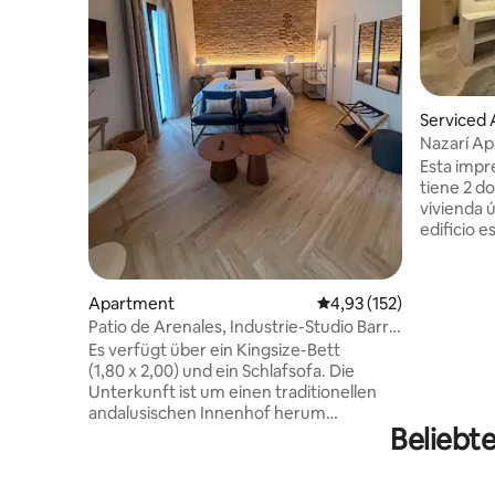
Serviced
Nazarí A
Esta impre
tiene 2 do
vivienda ú
edificio e
bien cons
por lo mo
interior 
Apartment
Durchschnittliche Bewe
4,93 (152)
exterior q
Patio de Arenales, Industrie-Studio Barrio
con calen
Sa...
Es verfügt über ein Kingsize-Bett
permite d
(1,80 x 2,00) und ein Schlafsofa. Die
de Córdoba. Vivienda mon
Unterkunft ist um einen traditionellen
céntrica, 
andalusischen Innenhof herum
para desc
Beliebt
angeordnet, ruhig und hell. Sie hat ein
la bella 
modernes und funktionales Design und
dormitori
ist ideal für Paare und Familien. Die
suite cada