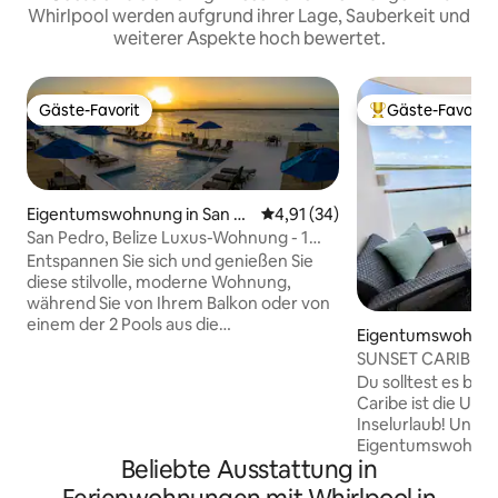
Whirlpool werden aufgrund ihrer Lage, Sauberkeit und
weiterer Aspekte hoch bewertet.
Gäste-Favorit
Gäste-Favorit
Gäste-Favorit
Beliebter Gäste-F
Eigentumswohnung in San P
Durchschnittliche Bewertung: 
4,91 (34)
edro
San Pedro, Belize Luxus-Wohnung - 1
Schlafzimmer/1 Badezimmer/4
Entspannen Sie sich und genießen Sie
Schlafplätze
diese stilvolle, moderne Wohnung,
während Sie von Ihrem Balkon oder von
einem der 2 Pools aus die
Eigentumswohnung
atemberaubenden Sonnenuntergänge
o
SUNSET CARIBE 1 
von Belize beobachten. Geräumige
OBERGESCHOSS 
Du solltest es bes
1BR/1BA-Einheit in einem der
AUSSICHT!
Caribe ist die Unt
beliebtesten Resorts der Insel. Viele
Inselurlaub! Uns
Annehmlichkeiten vor Ort, einschließlich
Eigentumswohnun
der kostenlosen Nutzung von
Beliebte Ausstattung in
Schlafzimmer/1 Ba
Fahrrädern, Kajaks, Pool-
Meilen mit dem Go
Handtüchern/Liegestühlen, täglicher