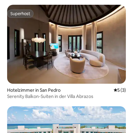
Sonnenuntergang!
Superhost
Superhost
Hotelzimmer in San Pedro
Durchsch
5 (3)
Serenity Balkon-Suiten in der Villa Abrazos