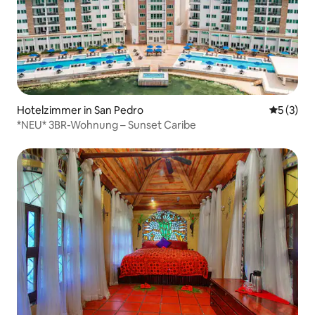
Hotelzimmer in San Pedro
Durchsch
5 (3)
*NEU* 3BR-Wohnung – Sunset Caribe