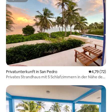
Superhost
Privatunterkunft in San Pedro
Durchschnitt
4,79 (72)
Privates Strandhaus mit 5 Schlafzimmern in der Nähe der
Stadt.