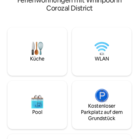
Ferienwohnungen mit Whirlpool in
San Pedro und ist
Reinigungsservice. Swim-up-Bar,
Corozal District
und verfügt über v
Fitnessraum, Kaffee-Lounge, Whirlpool,
Annehmlichkeiten
Restaurants, Lebensmittelgeschäft,
eine voll ausgesta
Salon / Spa, Wäscherei, Concierge, 24-
Wohnbereich, ein
Stunden-Sicherheitsdienst und vieles
Hauptschlafzimme
mehr! * BEACHTE DIE NEUEN
Unsere Einheit bef
STORNIERUNGSBEDINGUNGEN und
OBERSTEN ETAGE u
CHECK-IN-BEDINGUNGEN IN DEN
ERSTAUNLICHSTEN
DETAILS UNTEN *
Sonnenuntergänge 
Küche
WLAN
atemberaubend. E
neben einem von z
Swim-up-Bar!
Kostenloser
Pool
Parkplatz auf dem
Grundstück