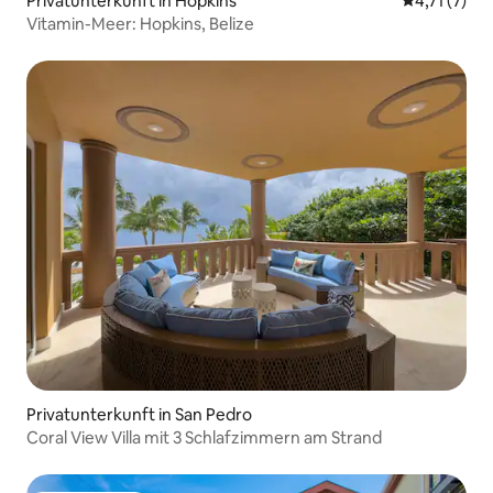
Privatunterkunft in Hopkins
Durchschnit
4,71 (7)
Vitamin-Meer: Hopkins, Belize
Privatunterkunft in San Pedro
Coral View Villa mit 3 Schlafzimmern am Strand