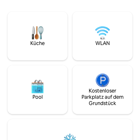
und verfügt über viele
über eine voll aus
Annehmlichkeiten des Resorts. Genieße
zentrale Klimaanla
eine voll ausgestattete Küche, einen
Waschmaschine/Tr
Wohnbereich, ein geräumiges
Kühlschrank, Kühl
Hauptschlafzimmer und einen Balkon.
Geschirrspüler, Ge
Unsere Einheit befindet sich in der
Mikrowelle, Mikrow
OBERSTEN ETAGE und bietet einige der
sind etwa 75 bis 1
ERSTAUNLICHSTEN Aussichten. Die
Küche
WLAN
entfernt. Für diese
Sonnenuntergänge sind wirklich
über die Treppe er
atemberaubend. Entspanne tagsüber
neben einem von zwei großen Pools mit
Swim-up-Bar!
Kostenloser
Pool
Parkplatz auf dem
Grundstück