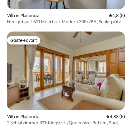
Villa in Placencia
Durchschni
4,8 (5)
Neu gebaut! 621 Meerblick Modern 3BR/2BA, Schlafplätze
6
Gäste-Favorit
Gäste-Favorit
Villa in Placencia
Durchschnitt
4,83 (6)
2 Schlafzimmer 321: Kingsize-/Queensize-Betten, Pool,
Whirlpool, Platz für 6 Personen