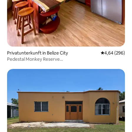
Privatunterkunft in Belize City
Durchschnittli
4,64 (296)
Pedestal Monkey Reserve
Klimaanlage/WLAN/KOSTENLOSER SHUTTLE.