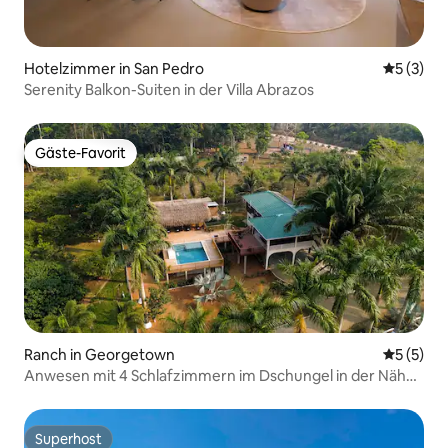
Hotelzimmer in San Pedro
Durchsch
5 (3)
Serenity Balkon-Suiten in der Villa Abrazos
Gäste-Favorit
Gäste-Favorit
Ranch in Georgetown
Durchsch
5 (5)
Anwesen mit 4 Schlafzimmern im Dschungel in der Nähe
von Placencia • Pool und Whirlpool
Superhost
Superhost