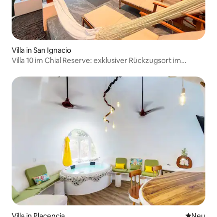
Villa in San Ignacio
Villa 10 im Chial Reserve: exklusiver Rückzugsort im
Dschungel
Villa in Placencia
Neue Unt
Neu