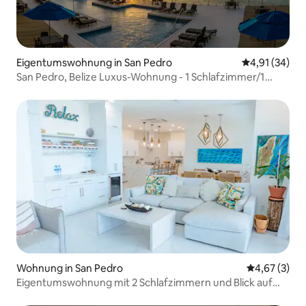
Eigentumswohnung in San Pedro
Durchschnitt
4,91 (34)
San Pedro, Belize Luxus-Wohnung - 1 Schlafzimmer/1
Badezimmer/4 Schlafplätze
Wohnung in San Pedro
Durchschnit
4,67 (3)
Eigentumswohnung mit 2 Schlafzimmern und Blick auf
Meer und Pool