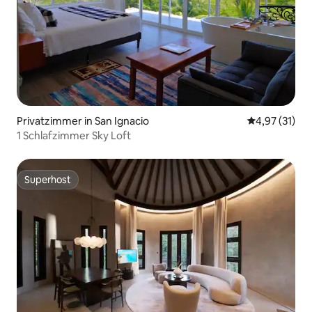
Privatzimmer in San Ignacio
Durchschnitt
4,97 (31)
1 Schlafzimmer Sky Loft
Superhost
Superhost