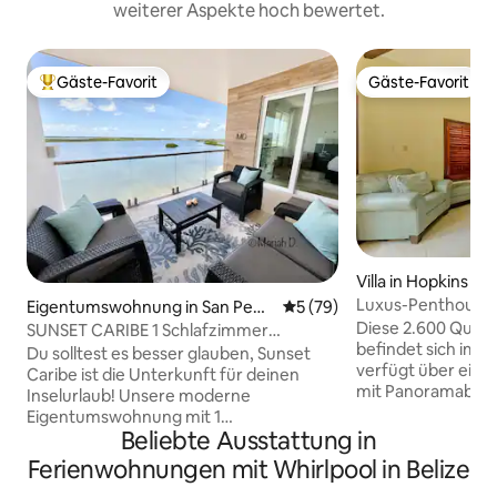
weiterer Aspekte hoch bewertet.
Gäste-Favorit
Gäste-Favorit
Beliebter Gäste-Favorit.
Gäste-Favorit
Villa in Hopkins
Luxus-Penthouse 
Eigentumswohnung in San Pedr
Durchschnittliche Bewertun
5 (79)
3,5 Badezimmern 
o
Diese 2.600 Quadr
SUNSET CARIBE 1 Schlafzimmer
befindet sich im 
OBERGESCHOSS PENTHOUSE-
Du solltest es besser glauben, Sunset
verfügt über eine
AUSSICHT!
Caribe ist die Unterkunft für deinen
mit Panoramablick
Inselurlaub! Unsere moderne
und das Karibische
Eigentumswohnung mit 1
profitieren von e
Beliebte Ausstattung in
Schlafzimmer/1 Badezimmer liegt nur 1,5
Hauptschlafzimm
Meilen mit dem Golfcart nördlich von
Ferienwohnungen mit Whirlpool in Belize
Queensize-Bett in
San Pedro und ist komplett ausgestattet
Nebenschlafzimmer