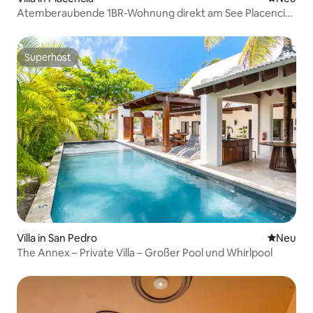
Atemberaubende 1BR-Wohnung direkt am See Placencia
Peninsula
Superhost
Superhost
Villa in San Pedro
Neue Unt
Neu
The Annex – Private Villa – Großer Pool und Whirlpool