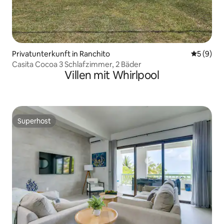
Privatunterkunft in Ranchito
Durchschn
5 (9)
Casita Cocoa 3 Schlafzimmer, 2 Bäder
Villen mit Whirlpool
Superhost
Superhost