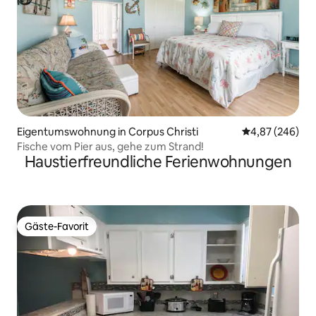
Eigentumswohnung in Corpus Christi
Durchschnittli
4,87 (246)
Fische vom Pier aus, gehe zum Strand!
Haustierfreundliche Ferienwohnungen
Gäste-Favorit
Gäste-Favorit