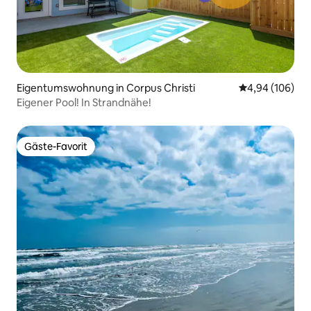
Eigentumswohnung in Corpus Christi
Durchschnittli
4,94 (106)
Eigener Pool! In Strandnähe!
Gäste-Favorit
Gäste-Favorit