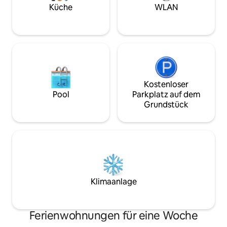
nur eine kurze Ka
Eigentumswohnung/Ruhiger 8
Küche
WLAN
Beach, dem besten
Eigentumswohnungs-Komplex strenge
entfernt.
HOA Regeln-Max 4 Erwachsene/6 Gäste
insgesamt. Ich habe eine andere
identische Wohnung im Komplex.
Kostenloser
Pool
Parkplatz auf dem
Grundstück
Klimaanlage
Ferienwohnungen für eine Woche