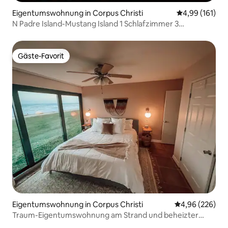
Eigentumswohnung in Corpus Christi
Durchschnittl
4,99 (161)
N Padre Island-Mustang Island 1 Schlafzimmer 3
Schlafzimmer Haustierfreundlich
Gäste-Favorit
Gäste-Favorit
Eigentumswohnung in Corpus Christi
Durchschnittli
4,96 (226)
Traum-Eigentumswohnung am Strand und beheizter
Pool!