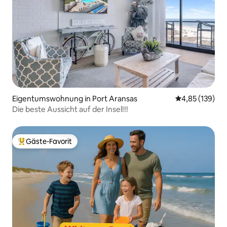
Eigentumswohnung in Port Aransas
Durchschnittl
4,85 (139)
Die beste Aussicht auf der Insel!!!
Gäste-Favorit
Beliebter Gäste-Favorit.