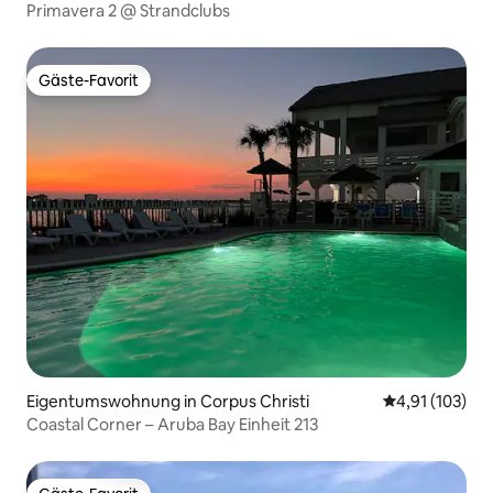
Primavera 2 @ Strandclubs
Gäste-Favorit
Gäste-Favorit
Eigentumswohnung in Corpus Christi
Durchschnittl
4,91 (103)
Coastal Corner – Aruba Bay Einheit 213