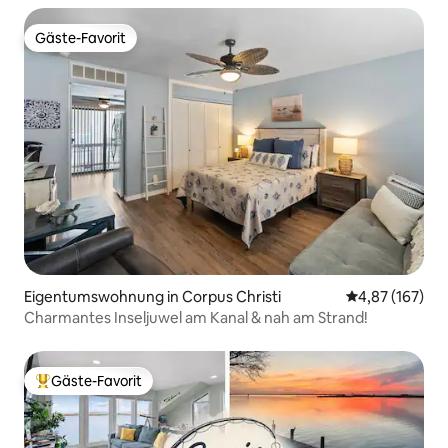
Gäste-Favorit
Gäste-Favorit
Eigentumswohnung in Corpus Christi
Durchschnittl
4,87 (167)
Charmantes Inseljuwel am Kanal & nah am Strand!
Gäste-Favorit
Beliebter Gäste-Favorit.