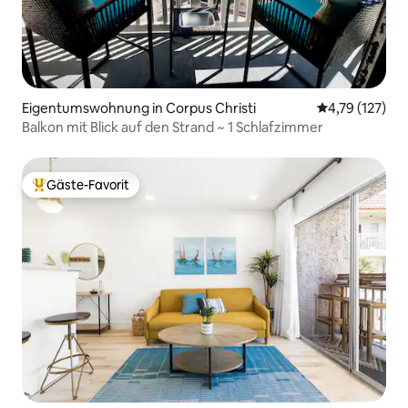
Eigentumswohnung in Corpus Christi
Durchschnittl
4,79 (127)
Balkon mit Blick auf den Strand ~ 1 Schlafzimmer
Gäste-Favorit
Beliebter Gäste-Favorit.