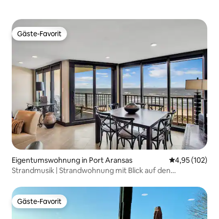
Gäste-Favorit
Gäste-Favorit
Eigentumswohnung in Port Aransas
Durchschnittl
4,95 (102)
Strandmusik | Strandwohnung mit Blick auf den
Sonnenaufgang
Gäste-Favorit
Gäste-Favorit