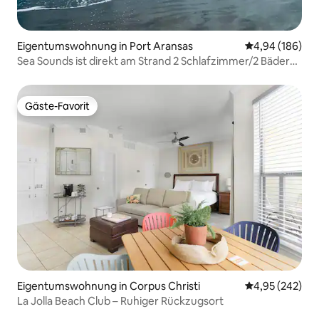
Eigentumswohnung in Port Aransas
Durchschnittli
4,94 (186)
Sea Sounds ist direkt am Strand 2 Schlafzimmer/2 Bäder
mit 2 riesigen Pools
Gäste-Favorit
Gäste-Favorit
Eigentumswohnung in Corpus Christi
Durchschnittli
4,95 (242)
La Jolla Beach Club – Ruhiger Rückzugsort