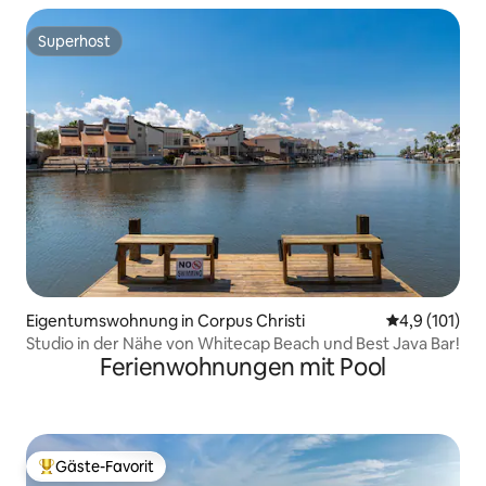
Superhost
Superhost
Eigentumswohnung in Corpus Christi
Durchschnitt
4,9 (101)
Studio in der Nähe von Whitecap Beach und Best Java Bar!
Ferienwohnungen mit Pool
Gäste-Favorit
Beliebter Gäste-Favorit.