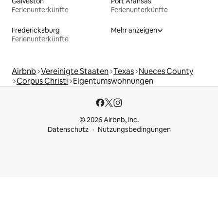
Galveston
Port Aransas
Ferienunterkünfte
Ferienunterkünfte
Fredericksburg
Mehr anzeigen
Ferienunterkünfte
Airbnb
Vereinigte Staaten
Texas
Nueces County
Corpus Christi
Eigentumswohnungen
© 2026 Airbnb, Inc.
Datenschutz
Nutzungsbedingungen