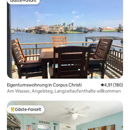
Gäste-Favorit
Gäste-Favorit
Eigentumswohnung in Corpus Christi
Durchschnittl
4,91 (180)
Am Wasser, Angelsteg, Langzeitaufenthalte willkommen
Gäste-Favorit
Beliebter Gäste-Favorit.