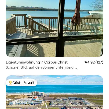
Eigentumswohnung in Corpus Christi
Durchschnittl
4,92 (127)
Schöner Blick auf den Sonnenuntergang,
Uferpromenade, private Terrasse
Gäste-Favorit
Beliebter Gäste-Favorit.