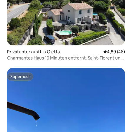
Privatunterkunft in Oletta
Durchschnittl
4,89 (46)
Charmantes Haus 10 Minuten entfernt. Saint-Florent und
Strände
Superhost
Superhost