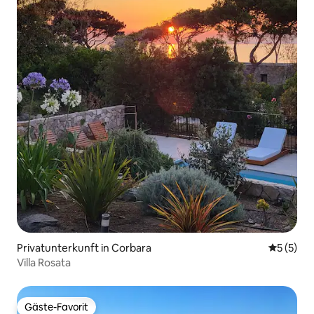
Privatunterkunft in Corbara
Durchsch
5 (5)
Villa Rosata
Gäste-Favorit
Gäste-Favorit