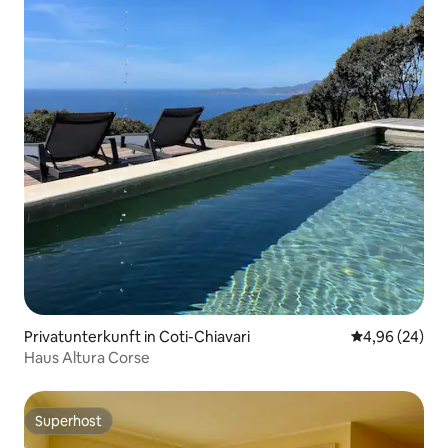
Privatunterkunft in Coti-Chiavari
Durchschnittl
4,96 (24)
Haus Altura Corse
Superhost
Superhost