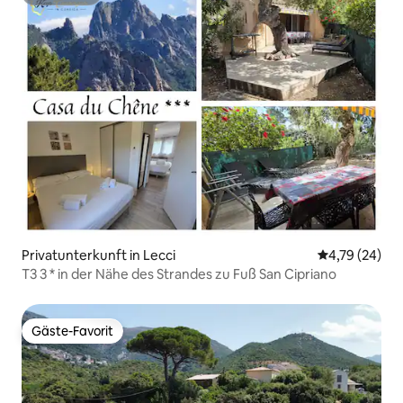
Superhost
Privatunterkunft in Lecci
Durchschnitt
4,79 (24)
T3 3 * in der Nähe des Strandes zu Fuß San Cipriano
Gäste-Favorit
Gäste-Favorit