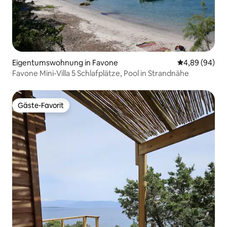
Eigentumswohnung in Favone
Durchschnittl
4,89 (94)
Favone Mini-Villa 5 Schlafplätze, Pool in Strandnähe
Gäste-Favorit
Gäste-Favorit