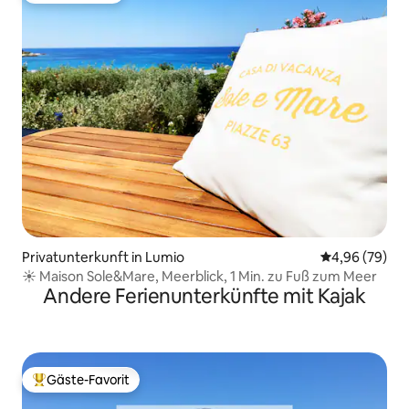
Privatunterkunft in Lumio
Durchschnittl
4,96 (79)
☀️ Maison Sole&Mare, Meerblick, 1 Min. zu Fuß zum Meer
Andere Ferienunterkünfte mit Kajak
Gäste-Favorit
Beliebter Gäste-Favorit.