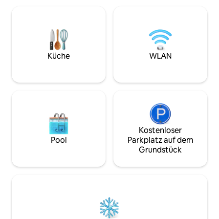
Bikes, Boule, Arca
das für seine feine Küche bekannt ist.
Glasfaser-Internet
Genießen Sie eine intime Umgebung für
Parkplatz.
private Abendessen, Veranstaltungen
oder Wellness-Retreats. Hier
bestimmen nur das Meer, die Natur und
die Authentizität Ihren Aufenthalt für
Küche
WLAN
ein unvergessliches Erlebnis.
Kostenloser
Pool
Parkplatz auf dem
Grundstück