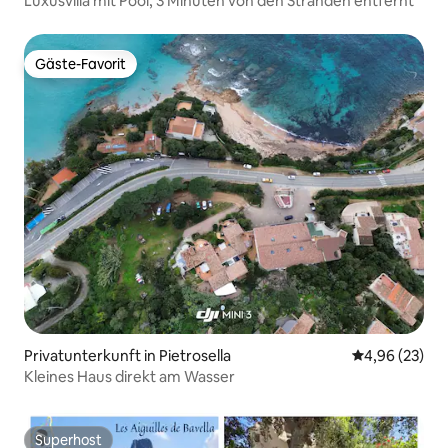
Luxusvilla mit Pool, 3 Minuten von den Stränden entfernt
Gäste-Favorit
Gäste-Favorit
Privatunterkunft in Pietrosella
Durchschnittl
4,96 (23)
Kleines Haus direkt am Wasser
Superhost