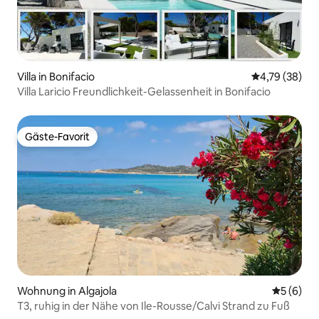
Villa in Bonifacio
Durchschnitt
4,79 (38)
Villa Laricio Freundlichkeit-Gelassenheit in Bonifacio
Gäste-Favorit
Gäste-Favorit
Wohnung in Algajola
Durchschn
5 (6)
T3, ruhig in der Nähe von Ile-Rousse/Calvi Strand zu Fuß