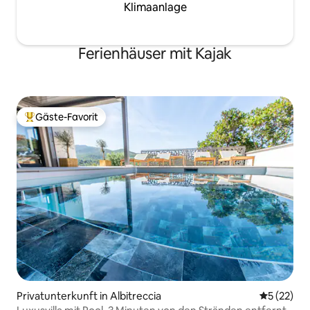
Klimaanlage
Ferienhäuser mit Kajak
Gäste-Favorit
Beliebter Gäste-Favorit.
Privatunterkunft in Albitreccia
Durchschn
5 (22)