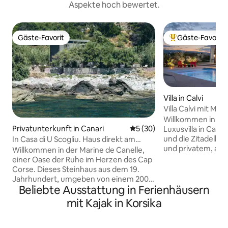
Aspekte hoch bewertet.
Gäste-Favorit
Gäste-Favorit
Gäste-Favorit
Beliebter Gäste-F
Villa in Calvi
Villa Calvi mit Meer
Beheizter Pool
Willkommen in der 
Privatunterkunft in Canari
Durchschnittliche Bewertun
5 (30)
Luxusvilla in Calvi
und die Zitadelle,
In Casa di U Scogliu. Haus direkt am
und privatem, auf
Wasser.
Willkommen in der Marine de Canelle,
(Salzwasser, gesichert). In ein
einer Oase der Ruhe im Herzen des Cap
und natürlichen U
Corse. Dieses Steinhaus aus dem 19.
moderne Villa ide
Jahrhundert, umgeben von einem 2000
Urlaub mit der Fam
Beliebte Ausstattung in Ferienhäusern
m² großen Garten, bietet einen direkten
Freunden...entspa
Zugang zum Meer und
mit Kajak in Korsika
Highlights: Meerbli
atemberaubende Sonnenuntergänge.
Nähe, beheizter P
Nur einen Katzensprung entfernt
Familienausstattun
befindet sich das Restaurant U Scogliu,