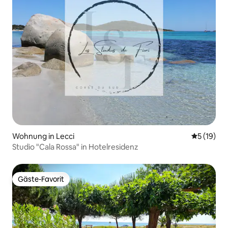
Wohnung in Lecci
Durchschn
5 (19)
Studio "Cala Rossa" in Hotelresidenz
Gäste-Favorit
Gäste-Favorit