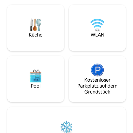
Herzen der Innenstadt von Mansons
kannst du die Wal
Landing mit Geschäften und einem
hören. Du hast de
Bäckerei-Café nur wenige Schritte
Raum für dich alle
entfernt. Es ist zehn Gehminuten zum
Gehminuten von d
Schwimmen, Paddelboarding und
entfernt, wo man 
Kajakfahren am kinderfreundlichen
um eine sichere B
Sandy Beach oder 15 Gehminuten
gewährleisten. Au
Küche
WLAN
hinunter zu einem Ozeanstrand und
ist die Whaletown B
Mansons Lagoon. Der Freitagsmarkt und
zum Schwimmen od
das Cortes Museum sind nur einen
kurzen Spaziergang entfernt.
Kostenloser
Pool
Parkplatz auf dem
Grundstück