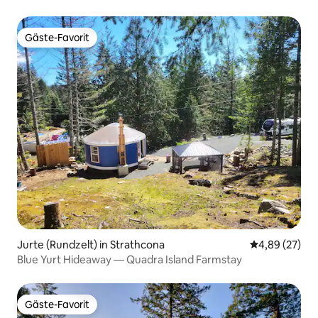
Gäste-Favorit
Gäste-Favorit
Jurte (Rundzelt) in Strathcona
Durchschnittl
4,89 (27)
Blue Yurt Hideaway — Quadra Island Farmstay
Gäste-Favorit
Gäste-Favorit