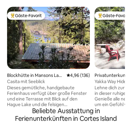
Gäste-Favorit
Gäste-Favorit
Beliebter Gäste-Favorit.
Beliebter Gäste-F
Blockhütte in Mansons Land
Durchschnittliche Bewertung: 4
4,96 (136)
Privatunterkunft 
ing
Casita mit Seeblick
Yakka Way Hidea
Dieses gemütliche, handgebaute
Lehne dich zurück
Ferienhaus verfügt über große Fenster
in dieser ruhigen, 
und eine Terrasse mit Blick auf den
Genieße alle neu
Hague Lake und die felsigen
um ein Gefühl wie
Beliebte Ausstattung in
Landschaften von Turtle Island. Es ist in
Während du dich a
einem kleinen Hain mit hoch
entspannst, kanns
Ferienunterkünften in Cortes Island
aufragenden Zedern- und
Wassers bei Sonn
Tannenbäumen versteckt, aber im
Bäume sehen. An