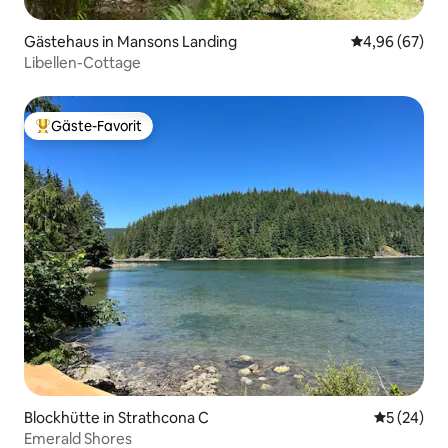
Gästehaus in Mansons Landing
Durchschnittl
4,96 (67)
Libellen-Cottage
Gäste-Favorit
Beliebter Gäste-Favorit.
Blockhütte in Strathcona C
Durchschni
5 (24)
Emerald Shores