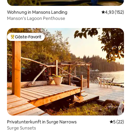
Wohnung in Mansons Landing
Durchschnittl
4,93 (152)
Manson's Lagoon Penthouse
Gäste-Favorit
Beliebter Gäste-Favorit.
Privatunterkunft in Surge Narrows
Durchschn
5 (22)
Surge Sunsets