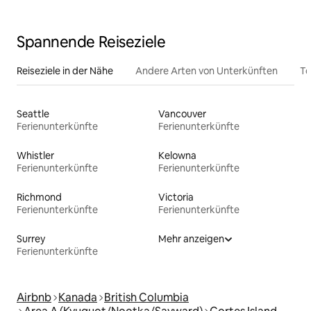
Spannende Reiseziele
Reiseziele in der Nähe
Andere Arten von Unterkünften
To
Seattle
Vancouver
Ferienunterkünfte
Ferienunterkünfte
Whistler
Kelowna
Ferienunterkünfte
Ferienunterkünfte
Richmond
Victoria
Ferienunterkünfte
Ferienunterkünfte
Surrey
Mehr anzeigen
Ferienunterkünfte
Airbnb
Kanada
British Columbia