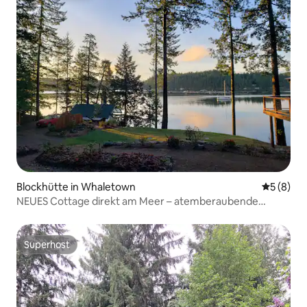
Blockhütte in Whaletown
Durchschn
5 (8)
NEUES Cottage direkt am Meer – atemberaubende
Aussicht
Superhost
Superhost