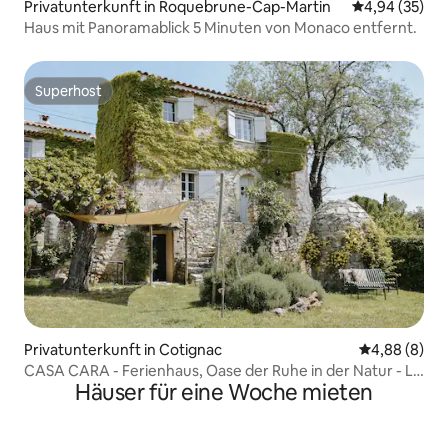
Privatunterkunft in Roquebrune-Cap-Martin
Durchschnittl
4,94 (35)
Haus mit Panoramablick 5 Minuten von Monaco entfernt.
Superhost
Superhost
Privatunterkunft in Cotignac
Durchschnitt
4,88 (8)
CASA CARA - Ferienhaus, Oase der Ruhe in der Natur - Le
Häuser für eine Woche mieten
Mûrier