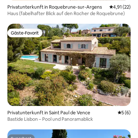
Privatunterkunft in Roquebrune-sur-Argens
Durchschnitt
4,91 (22)
Haus (fabelhafter Blick auf den Rocher de Roquebrune)
Gäste-Favorit
Gäste-Favorit
Privatunterkunft in Saint Paul de Vence
Durchschn
5 (6)
Bastide Lisbon – Pool und Panoramablick