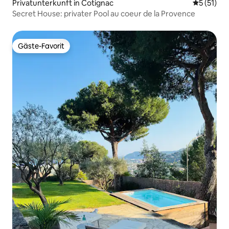
Privatunterkunft in Cotignac
Durchschn
5 (51)
Secret House: privater Pool au coeur de la Provence
Gäste-Favorit
Gäste-Favorit