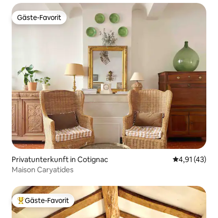
Gäste-Favorit
Gäste-Favorit
Privatunterkunft in Cotignac
Durchschnitt
4,91 (43)
Maison Caryatides
Gäste-Favorit
Beliebter Gäste-Favorit.