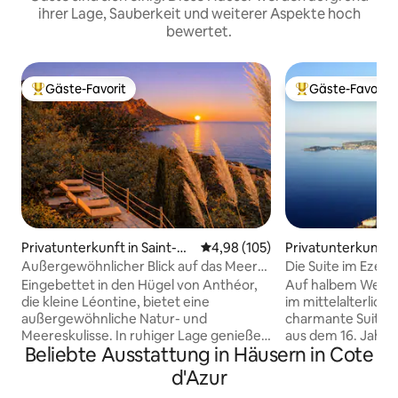
ihrer Lage, Sauberkeit und weiterer Aspekte hoch
bewertet.
Gäste-Favorit
Gäste-Favorit
Beliebter Gäste-Favorit.
Beliebter Gäste-F
Privatunterkunft in Saint-Ra
Durchschnittliche Bewertung: 4
4,98 (105)
Privatunterkunft i
phaël
Außergewöhnlicher Blick auf das Meer
Die Suite im Eze V
und das Estérel-Massiv # Pool
Eingebettet in den Hügel von Anthéor,
Auf halbem Weg v
die kleine Léontine, bietet eine
im mittelalterlic
außergewöhnliche Natur- und
charmante Suite i
Meereskulisse. In ruhiger Lage genießen
aus dem 16. Jahrh
Beliebte Ausstattung in Häusern in Cote
Sie einen herrlichen 180° -Blick auf das
Dachterrasse mit B
Meer, die roten Felsen von Esterel (Cap
Mittelmeer. Wohn
d'Azur
Roux), die Iles de Lerins, die Alpen,
Kamin auf der ers