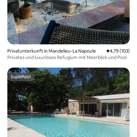
Privatunterkunft in Mandelieu-La Napoule
Durchschnittl
4,79 (103)
Privates und luxuriöses Refugium mit Meerblick und Pool
Superhost
Superhost