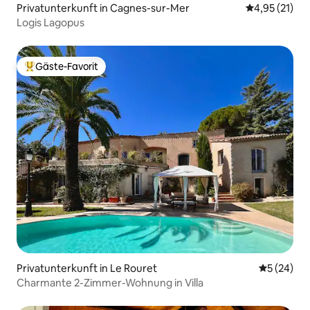
Privatunterkunft in Cagnes-sur-Mer
Durchschnitt
4,95 (21)
Logis Lagopus
Gäste-Favorit
Beliebter Gäste-Favorit.
Privatunterkunft in Le Rouret
Durchschni
5 (24)
Charmante 2-Zimmer-Wohnung in Villa