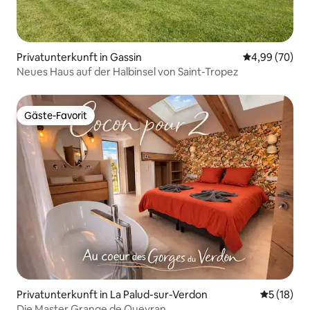
Privatunterkunft in Gassin
Durchschnittl
4,99 (70)
Neues Haus auf der Halbinsel von Saint-Tropez
Gäste-Favorit
Gäste-Favorit
Privatunterkunft in La Palud-sur-Verdon
Durchschn
5 (18)
Die Master Grange de Queyran