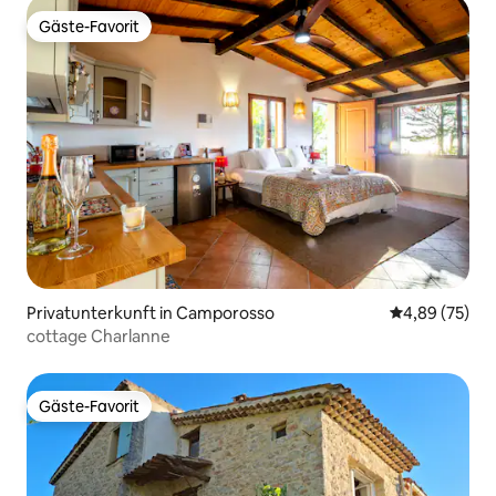
Gäste-Favorit
Gäste-Favorit
Privatunterkunft in Camporosso
Durchschnittl
4,89 (75)
cottage Charlanne
Gäste-Favorit
Gäste-Favorit