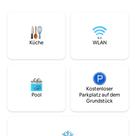
Cannes und die Corniche d 'Or.
Schlafzimmer und 
Renommierter Ort unter den schönsten
Badezimmer mit e
Orten der Côte d 'Azur Die kleine
Badewanne und Du
Léontine wurde nach unseren
und romantische 
Vorstellungen im Zusammenhang mit
alten Dorf Eze, be
unseren Reisen eingerichtet, um einen
Kunsthandwerk, se
Moment der Ruhe zu bieten. Sein grüner
seine Restaurants
und ruhiger Garten profitiert von einer
Garten an der Spitz
Küche
WLAN
Wasserquelle.
Aussicht!!!
Kostenloser
Pool
Parkplatz auf dem
Grundstück