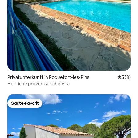
Privatunterkunft in Roquefort-les-Pins
Durchschn
5 (8)
Herrliche provenzalische Villa
Gäste-Favorit
Gäste-Favorit