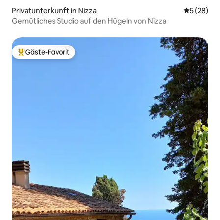
Privatunterkunft in Nizza
Durchschni
5 (28)
Gemütliches Studio auf den Hügeln von Nizza
Gäste-Favorit
Beliebter Gäste-Favorit.