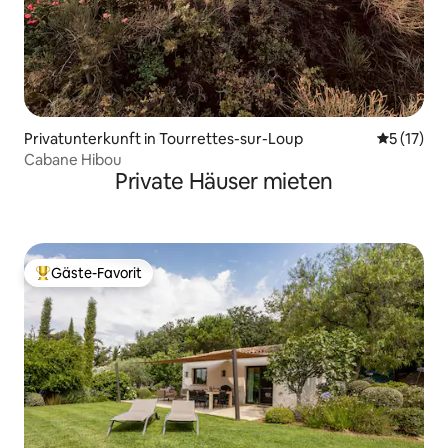
Privatunterkunft in Tourrettes-sur-Loup
Durchschn
5 (17)
Cabane Hibou
Private Häuser mieten
Gäste-Favorit
Beliebter Gäste-Favorit.