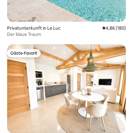
Privatunterkunft in Le Luc
Durchschnittli
4,86 (180)
Der blaue Traum
Gäste-Favorit
Gäste-Favorit