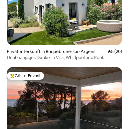
Privatunterkunft in Roquebrune-sur-Argens
Durchschni
5 (20)
Unabhängiges Duplex in Villa, Whirlpool und Pool.
Gäste-Favorit
Beliebter Gäste-Favorit.