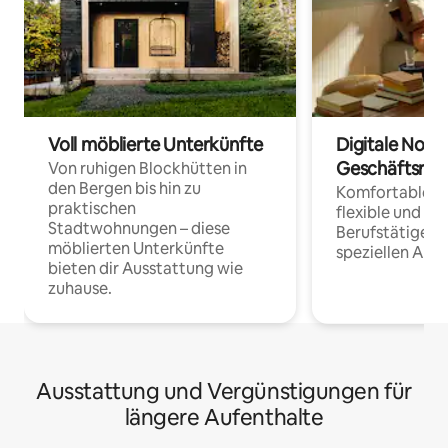
Voll möblierte Unterkünfte
Digitale Noma
Geschäftsrei
Von ruhigen Blockhütten in
den Bergen bis hin zu
Komfortable Un
praktischen
flexible und o
Stadtwohnungen – diese
Berufstätige 
möblierten Unterkünfte
speziellen Arbe
bieten dir Ausstattung wie
zuhause.
Ausstattung und Vergünstigungen für
längere Aufenthalte