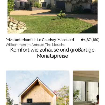
Privatunterkunft in Le Coudray-Macouard
Durchschnittli
4,87 (160)
Willkommen im Annexe Tire Mouche
Komfort wie zuhause und großartige
Monatspreise