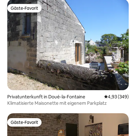
Gäste-Favorit
Gäste-Favorit
Privatunterkunft in Doué-la-Fontaine
Durchschnittli
4,93 (349)
Klimatisierte Maisonette mit eigenem Parkplatz
Gäste-Favorit
Gäste-Favorit