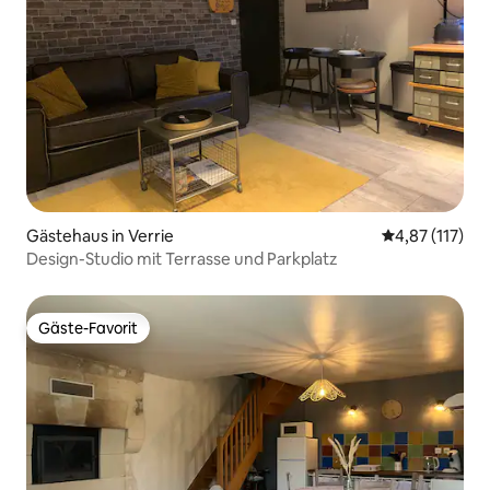
Gästehaus in Verrie
Durchschnittl
4,87 (117)
Design-Studio mit Terrasse und Parkplatz
Gäste-Favorit
Gäste-Favorit