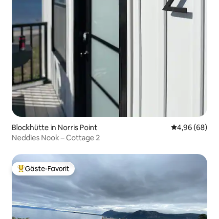
Blockhütte in Norris Point
Durchschnittl
4,96 (68)
Neddies Nook – Cottage 2
Gäste-Favorit
Beliebter Gäste-Favorit.