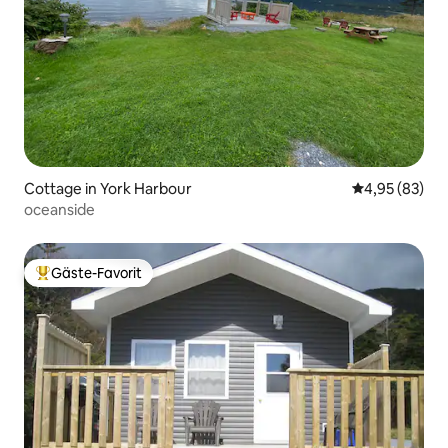
Cottage in York Harbour
Durchschnittl
4,95 (83)
oceanside
Gäste-Favorit
Beliebter Gäste-Favorit.