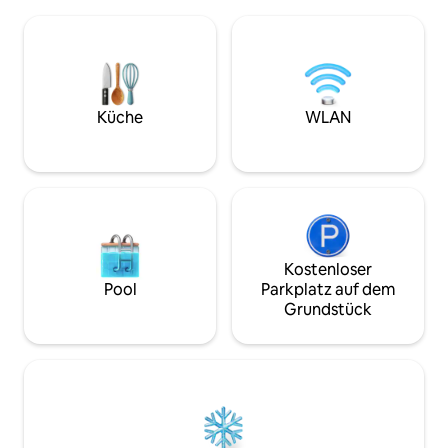
Natur! Diese Hütte verfügt über eine
Sehenswürdigkeit
Queensize-Matratze, eine
Natur oder kusche
Doppelmatratze und ein Tisch-/Stuhlset.
guten Buch neben den
Gehe nach draußen zu deinem privaten
die Gegend zu Fu
Feuerstellenbereich und einem
mit dem Fahrrad oder
Picknicktisch. Du bist umgeben von der
dich vom atembe
Natur und hast einen atemberaubenden
Nachthimmel verzaubern
Küche
WLAN
Blick auf die Tableland Mountains, was es
einen romantische
zu einem hervorragenden Aufenthalt
Familien, die w
zum Beobachten der Sterne macht!
möchten, oder Küns
Gros Morne Glamping
suchen.
Kostenloser
Pool
Parkplatz auf dem
Grundstück