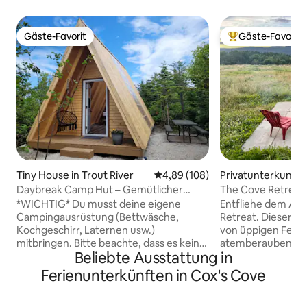
Gäste-Favorit
Gäste-Favorit
Gäste-Favorit
Beliebter Gäste-F
Tiny House in Trout River
Durchschnittliche Bewertung: 4
4,89 (108)
Privatunterkunft i
ve
Daybreak Camp Hut – Gemütlicher
The Cove Retreat
rustikaler Aufenthalt (1/3)
*WICHTIG* Du musst deine eigene
Entfliehe dem All
Campingausrüstung (Bettwäsche,
Retreat. Dieser c
Kochgeschirr, Laternen usw.)
von üppigen Feld
mitbringen. Bitte beachte, dass es kein
atemberaubenden B
Beliebte Ausstattung in
Wasser oder Strom gibt.
Cove Valley, Nort
Netzunabhängiges Camping! Unsere
Tableland Mounta
Ferienunterkünften in Cox's Cove
robusten A-Rahmen-Hütten sind der
Entspanne dich au
idyllische, private Rückzugsort in der
Veranda und geni