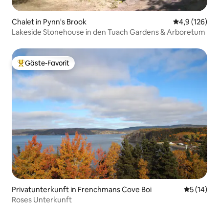
Chalet in Pynn's Brook
Durchschnitt
4,9 (126)
Lakeside Stonehouse in den Tuach Gardens & Arboretum
Gäste-Favorit
Beliebter Gäste-Favorit.
Privatunterkunft in Frenchmans Cove Boi
Durchschn
5 (14)
Roses Unterkunft