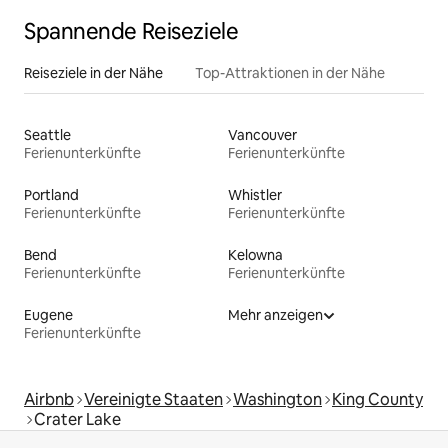
Spannende Reiseziele
Reiseziele in der Nähe
Top-Attraktionen in der Nähe
Seattle
Vancouver
Ferienunterkünfte
Ferienunterkünfte
Portland
Whistler
Ferienunterkünfte
Ferienunterkünfte
Bend
Kelowna
Ferienunterkünfte
Ferienunterkünfte
Eugene
Mehr anzeigen
Ferienunterkünfte
Airbnb
Vereinigte Staaten
Washington
King County
Crater Lake