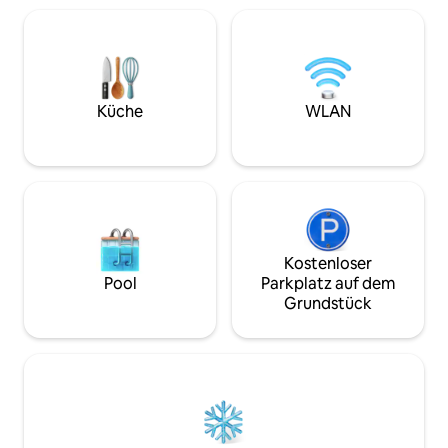
modernen Bergunterkunft im Inneren:
Skifahren ist nur 
Sauna, Kingsize-Bett, Queensize-Bett im
Pass. Viele „Twin 
Loft, neue Küche und vieles mehr!
Fuß oder mit eine
30 Sekunden zu fantastischen
erreichbar. Creekf
Wasserfällen, 2 Minuten zu tollen
Feuerstelle stehe
Wanderwegen, 30 Minuten zum
Küche
WLAN
zur Verfügung. M
Skigebiet Steven’s. Haustiere gegen
schnelles Internet
Gebühr willkommen. Buche die Three
Peak Cabin nebenan, damit deine
Gruppe noch mehr unvergessliche
Erinnerungen sammeln kann!
Kostenloser
Pool
Parkplatz auf dem
Grundstück