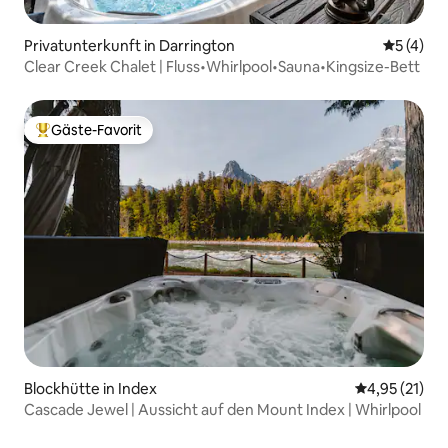
Privatunterkunft in Darrington
Durchsch
5 (4)
Clear Creek Chalet | Fluss•Whirlpool•Sauna•Kingsize-Bett
Gäste-Favorit
Beliebter Gäste-Favorit.
Blockhütte in Index
Durchschnitt
4,95 (21)
Cascade Jewel | Aussicht auf den Mount Index | Whirlpool