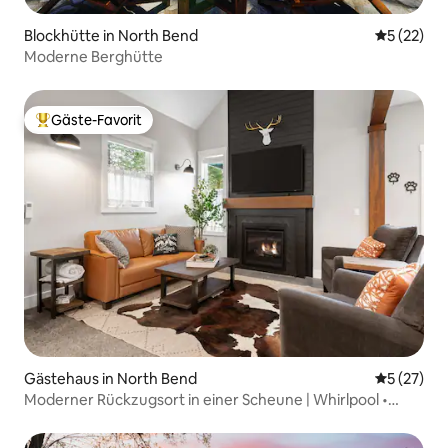
Blockhütte in North Bend
Durchschn
5 (22)
Moderne Berghütte
Gäste-Favorit
Beliebter Gäste-Favorit.
Gästehaus in North Bend
Durchschn
5 (27)
Moderner Rückzugsort in einer Scheune | Whirlpool •
Kamin