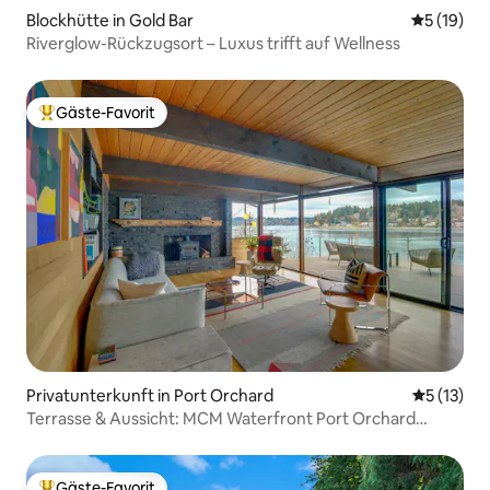
Blockhütte in Gold Bar
Durchschn
5 (19)
Riverglow-Rückzugsort – Luxus trifft auf Wellness
Gäste-Favorit
Beliebter Gäste-Favorit.
Privatunterkunft in Port Orchard
Durchschn
5 (13)
Terrasse & Aussicht: MCM Waterfront Port Orchard
Retreat
Gäste-Favorit