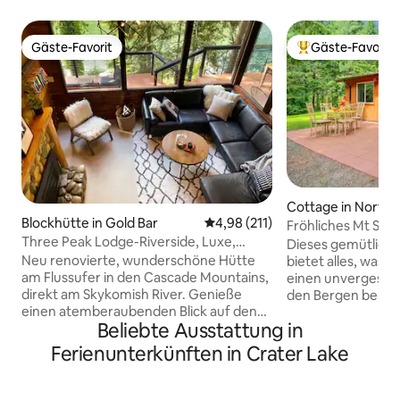
Gäste-Favorit
Gäste-Favorit
Gäste-Favorit
Beliebter Gäste-F
Cottage in North 
Blockhütte in Gold Bar
Durchschnittliche Bewertung: 4
4,98 (211)
Fröhliches Mt Si C
Three Peak Lodge-Riverside, Luxe,
Klimaanlage und 
Dieses gemütlich
Badewanne, Sauna, Haustiere
Neu renovierte, wunderschöne Hütte
bietet alles, was d
am Flussufer in den Cascade Mountains,
einen unvergessli
direkt am Skykomish River. Genieße
den Bergen benöt
einen atemberaubenden Blick auf den
sind der Mt Si Tra
Beliebte Ausstattung in
Mt. Entspanne dich an der Feuerstelle
Teneriffe Trailhea
oder auf der fantastischen,
Spaziergang entfernt
Ferienunterkünften in Crater Lake
umlaufenden Terrasse, genieße ein Bad
Meilen entfernt, R
im Whirlpool, die Außendusche und den
Meilen und Snoqualm
Grill und erfreue dich an der luxuriösen,
eine 5-minütige Fa