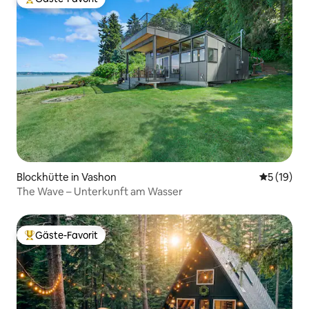
Beliebter Gäste-Favorit.
Blockhütte in Vashon
Durchschn
5 (19)
The Wave – Unterkunft am Wasser
Gäste-Favorit
Beliebter Gäste-Favorit.