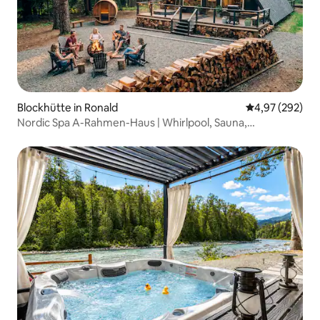
Blockhütte in Ronald
Durchschnittli
4,97 (292)
Nordic Spa A-Rahmen-Haus | Whirlpool, Sauna,
Zederndusche