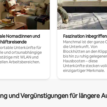
tale Nomad:innen und
Faszination inbegriffen
häftsreisende
Manchmal ist der ganze 
die Unterkunft. Von
rtable Unterkünfte für
Blockhütten an den Klip
ble und ortsunabhängige
bis hin zu ruhig gelegene
fstätige mit WLAN und
Hausbooten – diese
ellen Arbeitsbereichen.
Unterkünfte stecken voll
einzigartiger Merkmale.
ng und Vergünstigungen für längere A