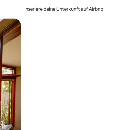
Inseriere deine Unterkunft auf Airbnb
h Berühren oder Wischgesten.