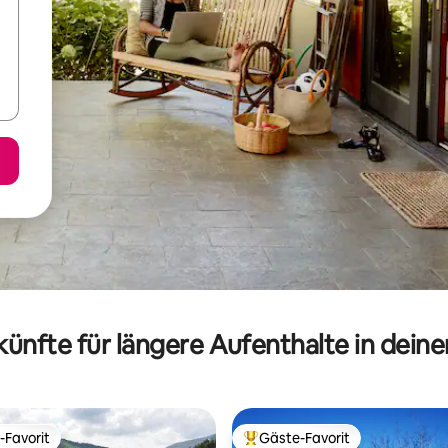
ünfte für längere Aufenthalte in dein
-Favorit
Gäste-Favorit
r Gäste-Favorit.
Beliebter Gäste-Favorit.