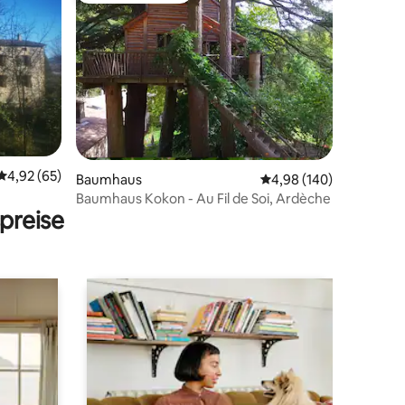
11 Bewertungen
Durchschnittliche Bewertung: 4,92 von 5, 65 Bewertungen
4,92 (65)
Baumhaus
Durchschnittliche Bew
4,98 (140)
Baumhaus Kokon - Au Fil de Soi, Ardèche
preise