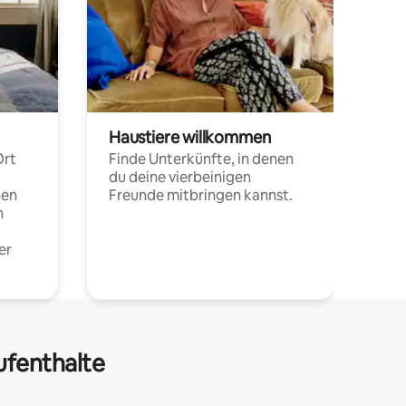
Haustiere willkommen
Ort
Finde Unterkünfte, in denen
du deine vierbeinigen
pen
Freunde mitbringen kannst.
n
er
ufenthalte