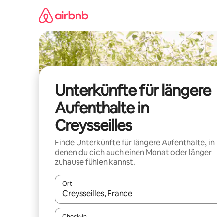
Zu
Inhalten
springen
Unterkünfte für längere
Aufenthalte in
Creysseilles
Finde Unterkünfte für längere Aufenthalte, in
denen du dich auch einen Monat oder länger
zuhause fühlen kannst.
Ort
Wenn Ergebnisse verfügbar sind, navigiere mit d
Check-in