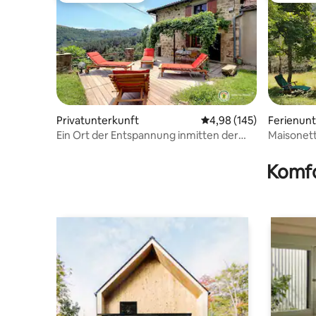
Privatunterkunft
Durchschnittliche Bewe
4,98 (145)
Ferienun
Ein Ort der Entspannung inmitten der
Maisonett
Natur
Pool
Komfo