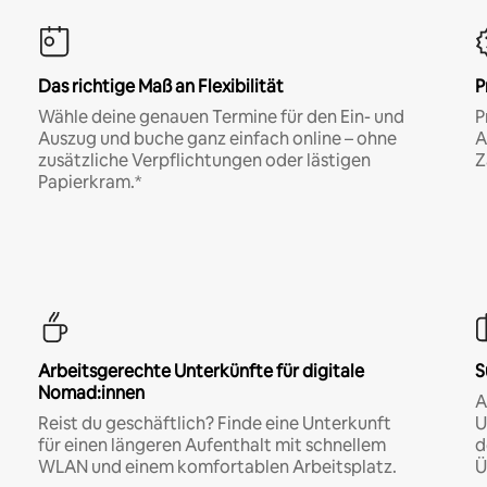
Das richtige Maß an Flexibilität
P
Wähle deine genauen Termine für den Ein- und
P
Auszug und buche ganz einfach online – ohne
A
zusätzliche Verpflichtungen oder lästigen
Z
Papierkram.*
Arbeitsgerechte Unterkünfte für digitale
S
Nomad:innen
A
Reist du geschäftlich? Finde eine Unterkunft
U
für einen längeren Aufenthalt mit schnellem
d
WLAN und einem komfortablen Arbeitsplatz.
Ü