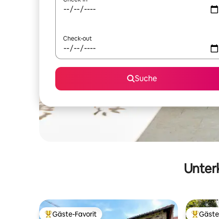
Check-out
Suche
Unterk
Gäste-Favorit
Gäste
Beliebter Gäste-Favorit.
Beliebte