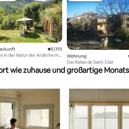
rtung: 4,98 von 5, 145 Bewertungen
terkunft
Durchschnittliche Bewertung: 5 von 5, 1
5 (111)
e in der Natur der Ardèche mit
Wohnung
Das Relais de Saint-Clair
rt wie zuhause und großartige Monats