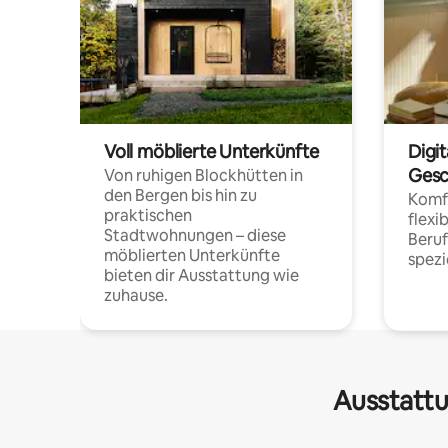
Voll möblierte Unterkünfte
Digi
Gesc
Von ruhigen Blockhütten in
den Bergen bis hin zu
Komfo
praktischen
flexi
Stadtwohnungen – diese
Beru
möblierten Unterkünfte
spezi
bieten dir Ausstattung wie
zuhause.
Ausstattu