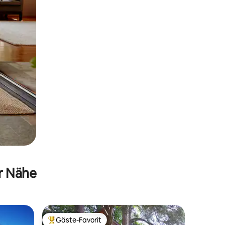
er Nähe
Gäste-Favorit
Beliebter Gäste-Favorit.