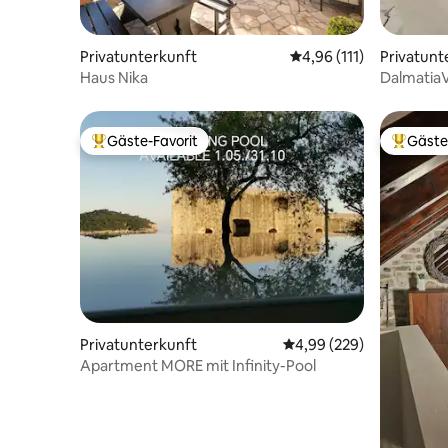
Privatunterkunft
Durchschnittliche Bew
4,96 (111)
Privatunt
Haus Nika
DalmatiaVi
Aussicht
Gäste-Favorit
Gäste
Beliebter Gäste-Favorit.
Beliebte
Privatunterkunft
Durchschnittliche Bewe
4,99 (229)
Apartment MORE mit Infinity-Pool