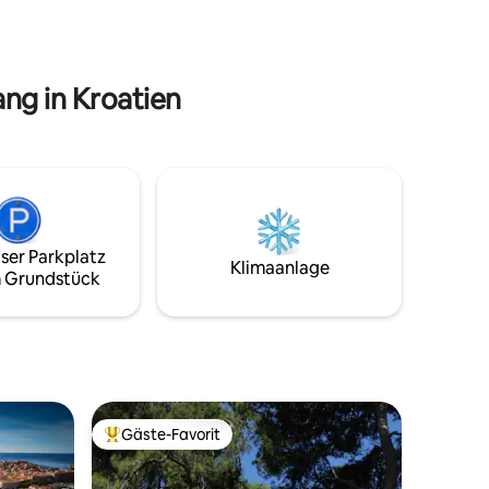
Schlafzimmer mit Blick auf einen Garten.
d, Banje
estaurants
ng in Kroatien
ser Parkplatz
Klimaanlage
 Grundstück
Gäste-Favorit
Beliebter Gäste-Favorit.