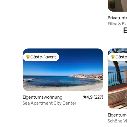
Privatunt
Filipa & B
E
Gäste-Favorit
Gäste
Beliebter Gäste-Favorit.
Beliebte
Eigentumswohnung
Durchschnittliche Bew
4,9 (227)
Sea Apartment City Center
Eigentu
Schöne Vi