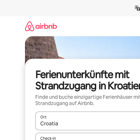
Zu
Inhalten
springen
Ferienunterkünfte mit
Strandzugang in Kroatie
Finde und buche einzigartige Ferienhäuser mi
Strandzugang auf Airbnb.
Ort
Wenn Ergebnisse verfügbar sind, navigiere mit d
Check-in