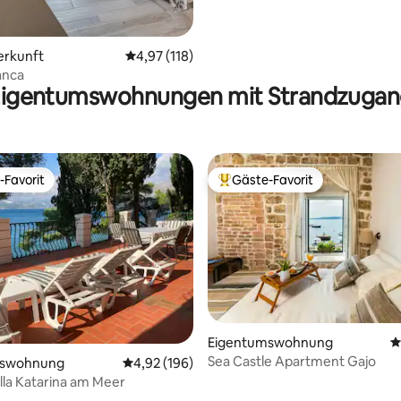
erkunft
Durchschnittliche Bewertung: 4,97 von 5, 1
4,97 (118)
ianca
igentumswohnungen mit Strandzuga
-Favorit
Gäste-Favorit
r Gäste-Favorit.
Beliebter Gäste-Favorit.
ertung: 4,9 von 5, 227 Bewertungen
Eigentumswohnung
D
Sea Castle Apartment Gajo
mswohnung
Durchschnittliche Bewertung: 4,92 von 5, 1
4,92 (196)
lla Katarina am Meer