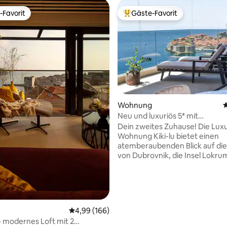
-Favorit
Gäste-Favorit
r Gäste-Favorit.
Beliebter Gäste-Favorit.
ertung: 4,98 von 5, 117 Bewertungen
Wohnung
D
Neu und luxuriös 5* mit
atemberaubender Aussicht – Ki
Dein zweites Zuhause! Die Lux
Apart
Wohnung Kiki-lu bietet einen
atemberaubenden Blick auf die
von Dubrovnik, die Insel Lokru
Adria. Voll ausgestattete 2 Sch
beide mit eigenen Badezimmern
hat alles, was du für einen
unvergesslichen Urlaub brauchs
Speed-Internet, Flachbild-TV, P
Durchschnittliche Bewertung: 4,99 von 5, 1
4,99 (166)
im Erdgeschoss und Aufzug. All
 modernes Loft mit 2
während deines Aufenthalts m