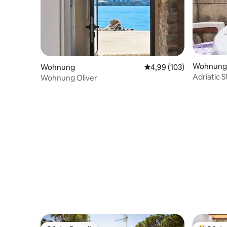
Wohnung
Wohnung
Durchschnittliche Bewe
4,99 (103)
Adriatic S
Wohnung Oliver
Min. über