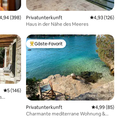
14 Bewertungen
urchschnittliche Bewertung: 4,94 von 5, 398 Bewertungen
4,94 (398)
Privatunterkunft
Durchschnittliche Bew
4,93 (126)
Haus in der Nähe des Meeres
Gäste-Favorit
Beliebter Gäste-Favorit.
Durchschnittliche Bewertung: 5 von 5, 146 Bewertungen
5 (146)
s
Privatunterkunft
Durchschnittliche Be
4,99 (85)
Charmante mediterrane Wohnung &
bezaubernder Strand