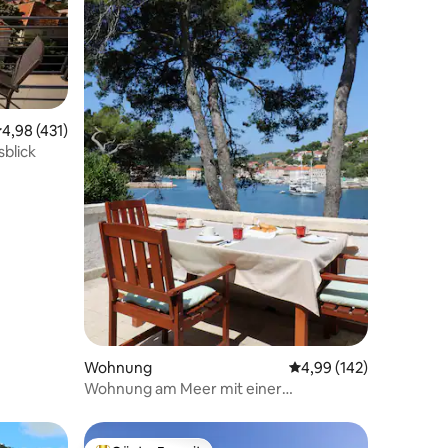
85 Bewertungen
urchschnittliche Bewertung: 4,98 von 5, 431 Bewertungen
4,98 (431)
blick
Wohnung
Durchschnittliche Bew
4,99 (142)
Wohnung am Meer mit einer
charmanten Aussicht