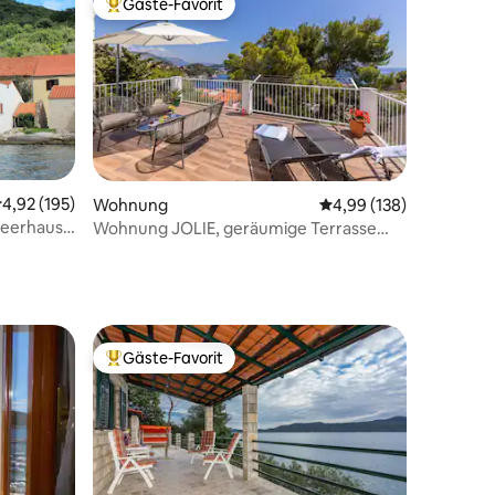
Gäste-Favorit
Beliebter Gäste-Favorit.
urchschnittliche Bewertung: 4,92 von 5, 195 Bewertungen
4,92 (195)
38 Bewertungen
Wohnung
Durchschnittliche Bew
4,99 (138)
Meerhaus
Wohnung JOLIE, geräumige Terrasse
und malerischer Blick
Gäste-Favorit
Beliebter Gäste-Favorit.