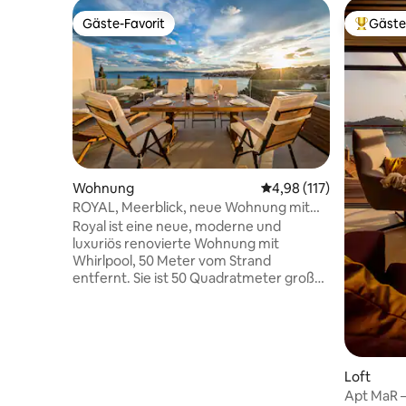
Gäste-Favorit
Gäste
Gäste-Favorit
Beliebte
Wohnung
Durchschnittliche Bew
4,98 (117)
ROYAL, Meerblick, neue Wohnung mit
Whirlpool
Royal ist eine neue, moderne und
luxuriös renovierte Wohnung mit
Whirlpool, 50 Meter vom Strand
entfernt. Sie ist 50 Quadratmeter groß
und verfügt über eine 30 Quadratmeter
große Terrasse. Sie verfügt über 2
Schlafzimmer, ein Wohnzimmer, eine voll
ausgestattete Küche mit einem
Essbereich, ein Badezimmer mit toller
Loft
Dusche, Grillmöglichkeiten, eine Garage
Apt MaR –
(1 Auto), einen Flachbildfernseher in