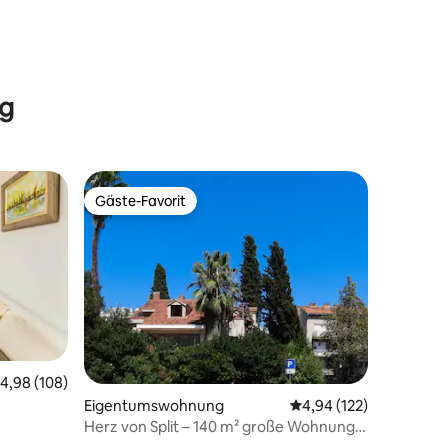
18 Bewertungen
ng
Gäste-Favorit
Gäste-Favorit
urchschnittliche Bewertung: 4,98 von 5, 108 Bewertungen
4,98 (108)
96 Bewertungen
Eigentumswohnung
Durchschnittliche Bew
4,94 (122)
Herz von Split – 140 m² große Wohnung
in der Nähe der Altstadt und des