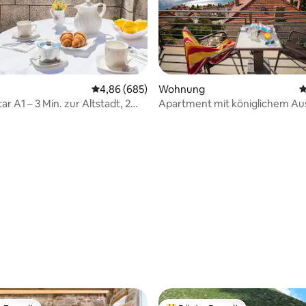
Durchschnittliche Bewertung: 4,86 von 5, 6
4,86 (685)
Wohnung
D
rtung: 4,99 von 5, 103 Bewertungen
tar A1 – 3 Min. zur Altstadt, 2
Apartment mit königlichem Aus
 dem Strand