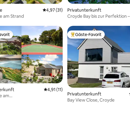
ertung: 4,97 von 5, 62 Bewertungen
te
Durchschnittliche Bewertung: 4,97 von 5, 
4,97 (31)
Privatunterkunft
e am Strand
Croyde Bay bis zur Perfektion 
Beau
vorit
Gäste-Favorit
vorit
Beliebter Gäste-Favorit.
wertung: 4,75 von 5, 8 Bewertungen
erkunft
Durchschnittliche Bewertung: 4,91 von 5, 
4,91 (11)
Privatunterkunft
ge am
Bay View Close, Croyde
nis/Whirlpool/Strand/Hund/Gärten