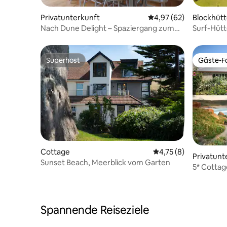
Privatunterkunft
Durchschnittliche Bew
4,97 (62)
Blockhüt
Nach Dune Delight – Spaziergang zum
Surf-Hütt
Croyde Beach
Superhost
Gäste-Fa
Superhost
Gäste-Fa
Cottage
Durchschnittliche Be
4,75 (8)
Privatunt
Sunset Beach, Meerblick vom Garten
5* Cotta
Meer/Ten
Spannende Reiseziele