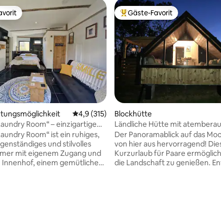
vorit
Gäste-Favorit
vorit
Beliebter Gäste-Favorit.
rtung: 4,97 von 5, 108 Bewertungen
tungsmöglichkeit
Durchschnittliche Bewertung: 4,9 von 5, 3
4,9 (315)
Blockhütte
Laundry Room“ – einzigartige
Ländliche Hütte mit atembera
ft
Aussicht
Laundry Room“ ist ein ruhiges,
Der Panoramablick auf das Moor
igenständiges und stilvolles
von hier aus hervorragend! Die
mmer mit eigenem Zugang und
Kurzurlaub für Paare ermöglicht
 Innenhof, einem gemütlichen
die Landschaft zu genießen. E
einem Schlafsofa, einem 42-
dich auf bequemen Sofas mit Bl
t-TV, WLAN, einer
dem Fenster oder entspanne d
enden Regendusche, einem
Whirlpool mit der Feuerstelle. 
n WC und einem begehbaren
unsere Alpakas treffen.
 Einrichtungen,
Außergewöhnliche Strände vo
n morgendlichen Tee oder
Devon 40 Minuten entfernt. E