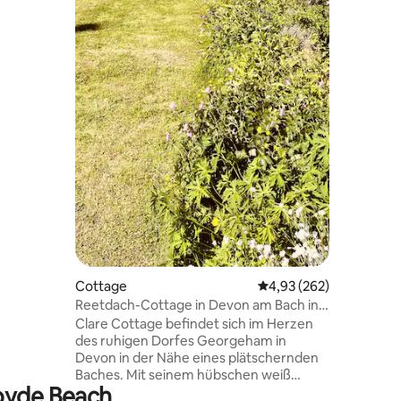
r. North
isgekrönte
ntfernt.
und
Cottage
Durchschnittliche Bew
4,93 (262)
Reetdach-Cottage in Devon am Bach in
Strandnähe
Clare Cottage befindet sich im Herzen
des ruhigen Dorfes Georgeham in
Devon in der Nähe eines plätschernden
Baches. Mit seinem hübschen weiß
royde Beach
getünchten Äußeren und ummauerten