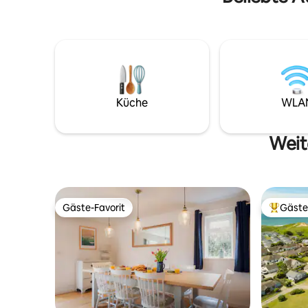
Küche
WLA
Weit
Gäste-Favorit
Gäste
Gäste-Favorit
Beliebte