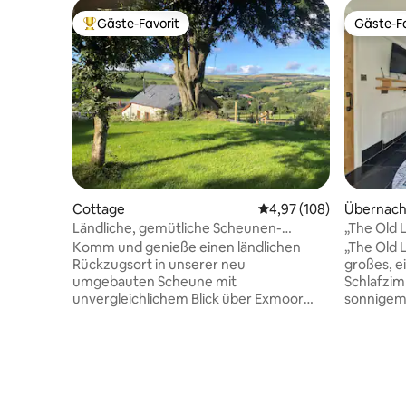
Gäste-Favorit
Gäste-Fa
Beliebter Gäste-Favorit.
Gäste-Fa
Cottage
Durchschnittliche Bewe
4,97 (108)
Übernach
Ländliche, gemütliche Scheunen-
„The Old 
Umwandlung mit atemberaubendem
Unterkun
Komm und genieße einen ländlichen
„The Old 
Panorama.
Rückzugsort in unserer neu
großes, e
umgebauten Scheune mit
Schlafzi
unvergleichlichem Blick über Exmoor
sonnigem
und einem gemütlichen, schicken
Bett und 
Interieur. Entspanne dich auf der
Zoll-Smar
geräumigen Terrasse, im
entspann
abgeschiedenen Garten oder im
separate
luxuriösen Whirlpool, die sich in einem
Kleiderschrank. Es gibt
privaten Bereich innerhalb eines
um deine