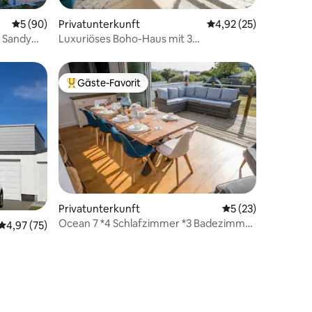
31 Bewertungen
Durchschnittliche Bewertung: 5 von 5, 90 Bewertungen
5 (90)
Privatunterkunft
Durchschnittliche Be
4,92 (25)
– Sandy
Luxuriöses Boho-Haus mit 3
Schlafzimmern | Minuten vom Strand
entfernt
Gäste-Favorit
Beliebter Gäste-Favorit.
Privatunterkunft
Durchschnittliche
5 (23)
11 Bewertungen
Ocean 7 *4 Schlafzimmer *3 Badezimmer
Durchschnittliche Bewertung: 4,97 von 5, 75 Bewertungen
4,97 (75)
*Große Küche!