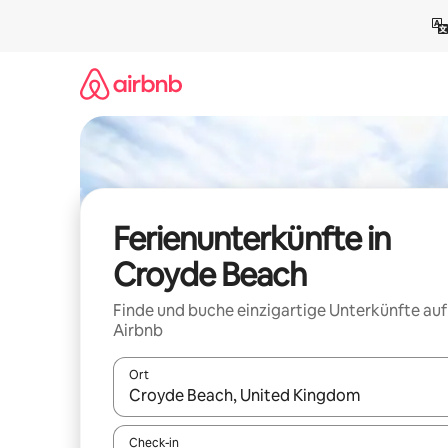
Zu
Inhalten
springen
Ferienunterkünfte in
Croyde Beach
Finde und buche einzigartige Unterkünfte auf
Airbnb
Ort
Wenn Ergebnisse verfügbar sind, navigiere mit d
Check-in