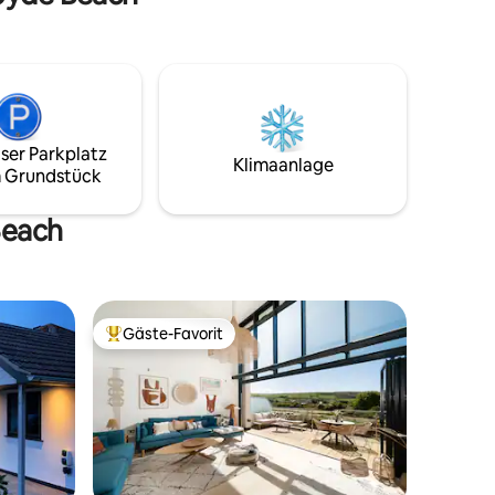
Cottage-Garten liegt das Haus an der
Seite der historischen St.-Georgs-Kirche
aus dem 13. Jahrhundert. Putsborough
Beach, ein 2 Meilen langer Sandstrand, ist
eine 1,4 Meilen lange Fahrt über eine
Landstraße oder ein 25-minütiger
Spaziergang über Felder entfernt. Das
ser Parkplatz
Dorf Croyde ist 1,6 Meilen Fahrt entfernt.
Klimaanlage
 Grundstück
Das Kings Arms und das Rock Inn aus
dem 17. Jahrhundert, die feines Pub-
Essen servieren, sind 1 Minute und 4
Beach
Gehminuten entfernt.
Gäste-Favorit
Beliebter Gäste-Favorit.