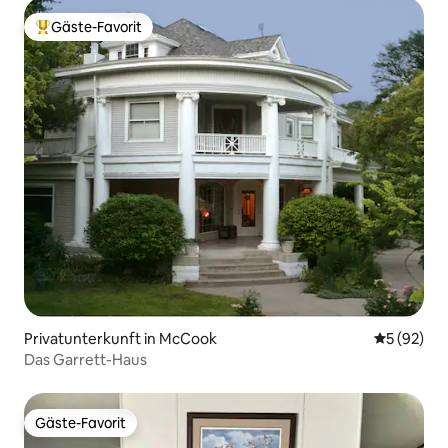
Gäste-Favorit
Beliebter Gäste-Favorit.
Privatunterkunft in McCook
Durchschni
5 (92)
Das Garrett-Haus
Gäste-Favorit
Gäste-Favorit