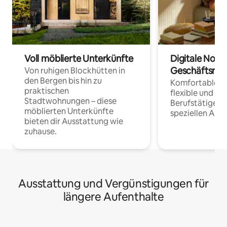
Voll möblierte Unterkünfte
Digitale Noma
Geschäftsrei
Von ruhigen Blockhütten in
den Bergen bis hin zu
Komfortable Un
praktischen
flexible und o
Stadtwohnungen – diese
Berufstätige 
möblierten Unterkünfte
speziellen Arbe
bieten dir Ausstattung wie
zuhause.
Ausstattung und Vergünstigungen für
längere Aufenthalte