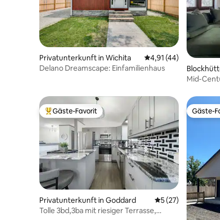
Privatunterkunft in Wichita
Durchschnittliche Bew
4,91 (44)
Delano Dreamscape: Einfamilienhaus
Blockhütt
Mid-Centu
Gäste-Favorit
Gäste-Fa
Beliebter Gäste-Favorit.
Gäste-Fa
Privatunterkunft in Goddard
Durchschnittliche 
5 (27)
Tolle 3bd,3ba mit riesiger Terrasse,
Garage, Unterhaltung