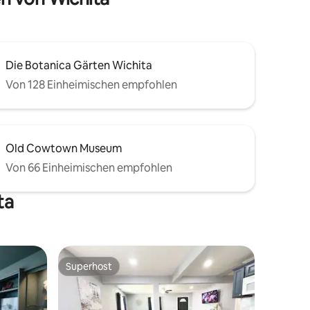
lagbaren
Kaffeebar!
Die Botanica Gärten Wichita
Von 128 Einheimischen empfohlen
Old Cowtown Museum
Von 66 Einheimischen empfohlen
ta
Superhost
Superhost