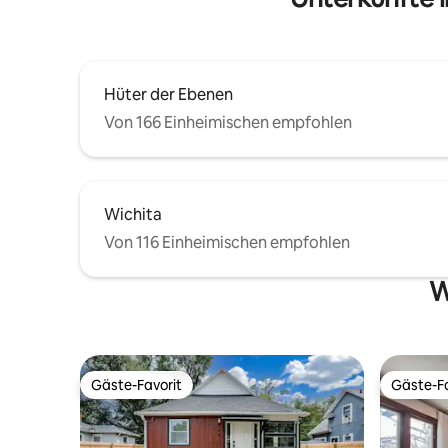
erfrisch
entspannen – wir haben alles, was du
brauchst. Buche noch heute deinen
Aufenthalt und erlebe das Beste von
Wichita!
Hüter der Ebenen
Von 166 Einheimischen empfohlen
Wichita
Von 116 Einheimischen empfohlen
W
Gäste-Favorit
Gäste-Fa
Gäste-Favorit
Gäste-Fa