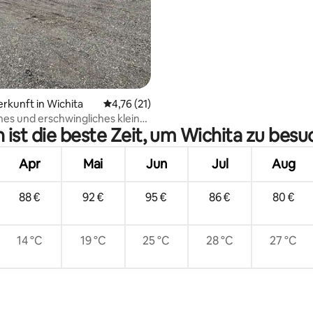
erkunft in Wichita
Durchschnittliche Bewertung: 4,76 von 5, 
4,76 (21)
es und erschwingliches kleines
ist die beste Zeit, um Wichita zu bes
Apr
Mai
Jun
Jul
Aug
88 €
92 €
95 €
86 €
80 €
14 °C
19 °C
25 °C
28 °C
27 °C