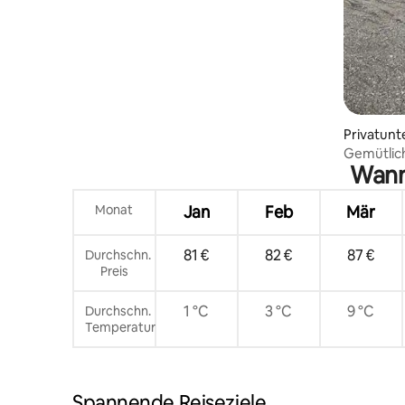
Privatunt
Gemütlich
Wann 
Haus
Monat
Jan
Feb
Mär
81 €
82 €
87 €
Durchschn.
Preis
1 °C
3 °C
9 °C
Durchschn.
Temperatur
Spannende Reiseziele