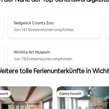
endes Tauchbecken im Sommer.
Bequemlichkeit in einer unsch
Lage.
Sedgwick County Zoo
Von 147 Einheimischen empfohlen
Wichita Art Museum
Von 78 Einheimischen empfohlen
eitere tolle Ferienunterkünfte in Wichi
vorit
Gäste-Favorit
vorit
Gäste-Favorit