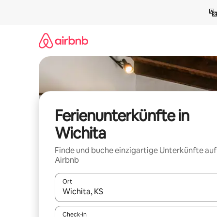
Zu
Inhalten
springen
Ferienunterkünfte in
Wichita
Finde und buche einzigartige Unterkünfte auf
Airbnb
Ort
Wenn Ergebnisse verfügbar sind, navigiere mit d
Check-in