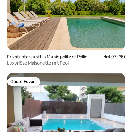
Privatunterkunft in Municipality of Pallini
Durchschnitt
4,97 (35)
Luxuriöse Maisonette mit Pool
Gäste-Favorit
Gäste-Favorit