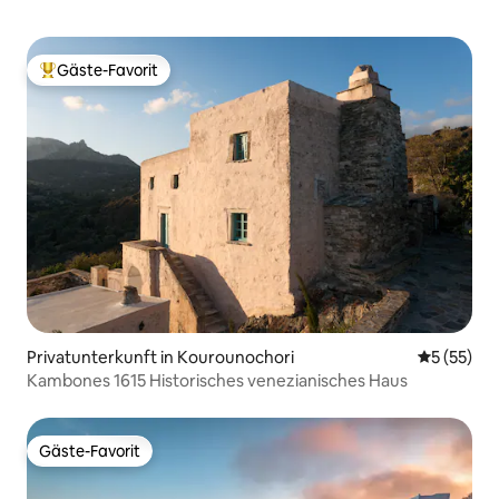
Gäste-Favorit
Beliebter Gäste-Favorit.
Privatunterkunft in Kourounochori
Durchschn
5 (55)
Kambones 1615 Historisches venezianisches Haus
Gäste-Favorit
Gäste-Favorit