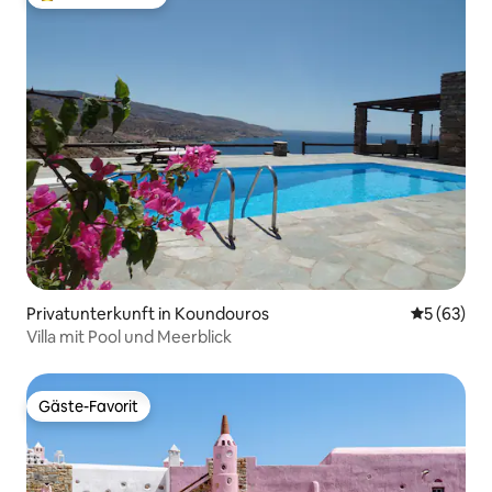
Beliebter Gäste-Favorit.
Privatunterkunft in Koundouros
Durchschni
5 (63)
Villa mit Pool und Meerblick
Gäste-Favorit
Gäste-Favorit