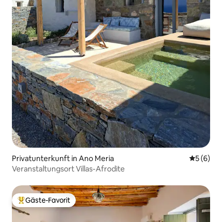
Privatunterkunft in Ano Meria
Durchschn
5 (6)
Veranstaltungsort Villas-Afrodite
Gäste-Favorit
Beliebter Gäste-Favorit.