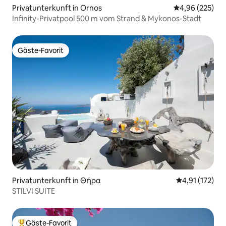
Privatunterkunft in Ornos
Durchschnittli
4,96 (225)
Infinity-Privatpool 500 m vom Strand & Mykonos-Stadt
Gäste-Favorit
Gäste-Favorit
Privatunterkunft in Θήρα
Durchschnittl
4,91 (172)
STILVI SUITE
Gäste-Favorit