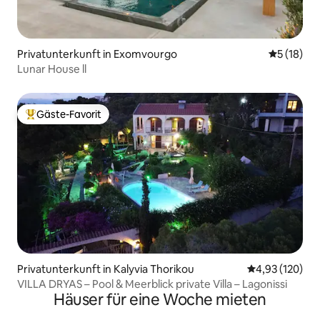
Privatunterkunft in Exomvourgo
Durchschn
5 (18)
Lunar House ll
Gäste-Favorit
Beliebter Gäste-Favorit.
Privatunterkunft in Kalyvia Thorikou
Durchschnittl
4,93 (120)
VILLA DRYAS – Pool & Meerblick private Villa – Lagonissi
Häuser für eine Woche mieten