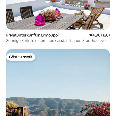
Privatunterkunft in Ermoupoli
Durchschnittli
4,98 (120)
Sonnige Suite in einem neoklassizistischen Stadthaus von
1870
Gäste-Favorit
Gäste-Favorit