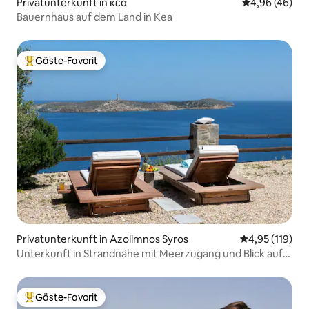
Privatunterkunft in κεα
Durchschnittl
4,96 (46)
Bauernhaus auf dem Land in Kea
Gäste-Favorit
Beliebter Gäste-Favorit.
Privatunterkunft in Azolimnos Syros
Durchschnittl
4,95 (119)
Unterkunft in Strandnähe mit Meerzugang und Blick auf
die Ägäis
Gäste-Favorit
Beliebter Gäste-Favorit.