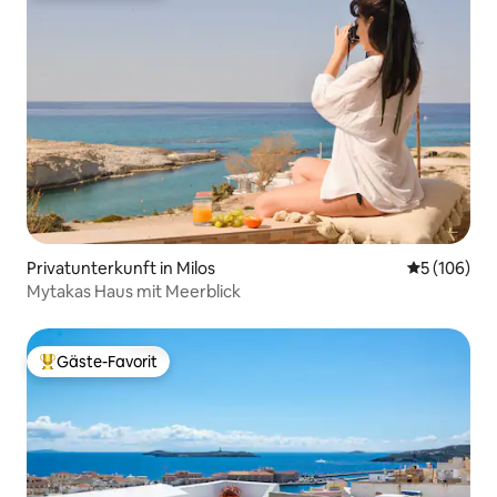
Privatunterkunft in Milos
Durchschnit
5 (106)
Mytakas Haus mit Meerblick
Gäste-Favorit
Beliebter Gäste-Favorit.