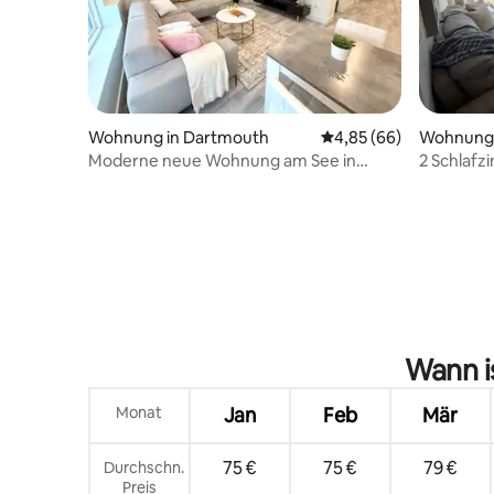
Wohnung in Dartmouth
Durchschnittliche Bew
4,85 (66)
Wohnung 
Moderne neue Wohnung am See in
2 Schlafz
Dartmouth
Innenstad
Stadt
Wann i
Monat
Jan
Feb
Mär
75 €
75 €
79 €
Durchschn.
Preis