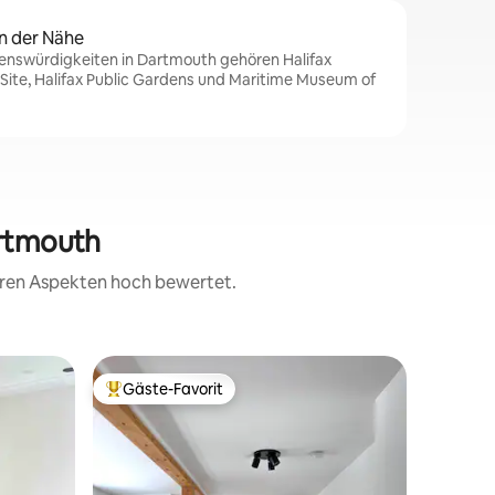
n der Nähe
enswürdigkeiten in Dartmouth gehören Halifax
c Site, Halifax Public Gardens und Maritime Museum of
artmouth
teren Aspekten hoch bewertet.
Gästesui
Gäste-Favorit
Gäste-F
Beliebter Gäste-Favorit.
Gäste-F
Lov'n La
*Neue W
Gästesui
Rudersee
Studio-Su