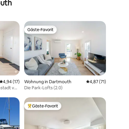
outh
Gäste-Favorit
Gäste-Favorit
36 Bewertungen
Durchschnittliche Bewertung: 4,94 von 5, 17 Bewertungen
4,94 (17)
Wohnung in Dartmouth
Durchschnittliche Be
4,87 (71)
nstadt von
Die Park-Lofts (2.0)
ätze
Gäste-Favorit
Beliebter Gäste-Favorit.