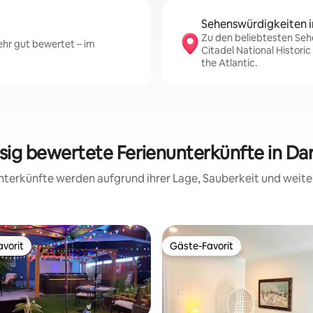
Sehenswürdigkeiten i
Zu den beliebtesten Seh
hr gut bewertet – im
Citadel National Histori
the Atlantic.
ssig bewertete Ferienunterkünfte in D
 Unterkünfte werden aufgrund ihrer Lage, Sauberkeit und wei
vorit
Gäste-Favorit
vorit
Gäste-Favorit