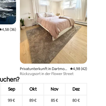
24 Bewertungen
Durchschnittliche Bewertung: 4,58 von 5, 36 Bewertungen
4,58 (36)
Privatunterkunft in Dartmout
Durchschnittliche Be
4,98 (42)
h
Rückzugsort in der Flower Street
suchen?
Sep
Okt
Nov
Dez
99 €
89 €
85 €
80 €