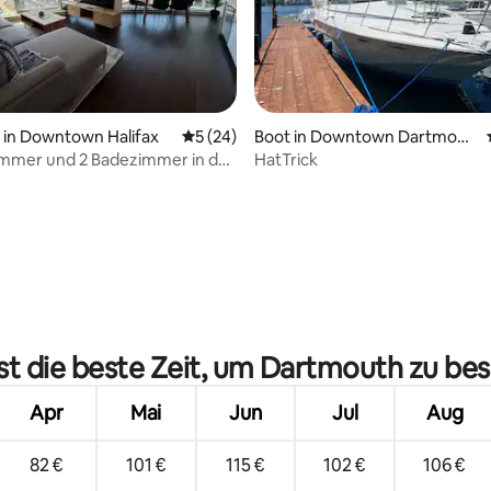
ertung: 4,85 von 5, 66 Bewertungen
in Downtown Halifax
Durchschnittliche Bewertung: 5 von 5, 
5 (24)
Boot in Downtown Dartmout
h
immer und 2 Badezimmer in der
HatTrick
t mit Panoramablick auf die
st die beste Zeit, um Dartmouth zu be
Apr
Mai
Jun
Jul
Aug
82 €
101 €
115 €
102 €
106 €