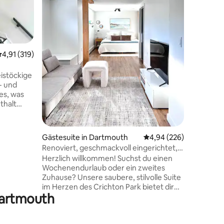
Küchenze
84 Bewertungen
Kühlschr
Eismasch
eigenem 
auf den 
urchschnittliche Bewertung: 4,91 von 5, 319 Bewertungen
4,91 (319)
Queensize
Ausstatt
förmiger
istöckige
Cove Str
- und
Hinterhof 
es, was
Gehminut
thalt
Minuten 
und zur 
 WLAN, TV
tteter
Gästesuite in Dartmouth
Durchschnittliche Bew
4,94 (226)
ten mit
Renoviert, geschmackvoll eingerichtet,
irbnb-
erstklassige Lage
Herzlich willkommen! Suchst du einen
 Hauses,
Wochenendurlaub oder ein zweites
m
Zuhause? Unsere saubere, stilvolle Suite
, die die
im Herzen des Crichton Park bietet dir
h wohne
Dartmouth
einen sehr komfortablen Aufenthalt. Nur
vermiete
4 Minuten von der Mic Mac Mall, 6
bin.
Minuten vom Dartmouth Crossing, nur