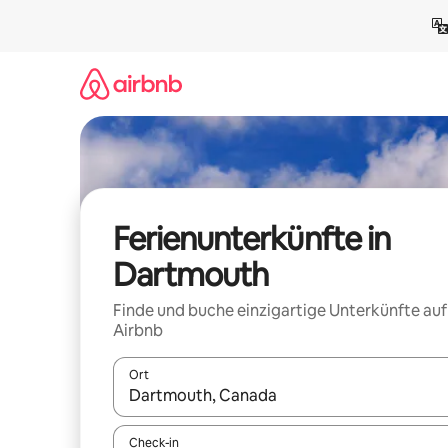
Zu
Inhalten
springen
Ferienunterkünfte in
Dartmouth
Finde und buche einzigartige Unterkünfte auf
Airbnb
Ort
Wenn Ergebnisse verfügbar sind, navigiere mit d
Check-in