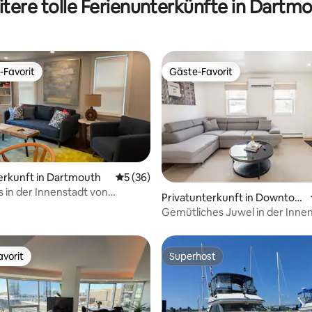
tere tolle Ferienunterkünfte in Dartm
-Favorit
Gäste-Favorit
r Gäste-Favorit.
Gäste-Favorit
erkunft in Dartmouth
Durchschnittliche Bewertung: 5 von 5, 
5 (36)
s in der Innenstadt von
ertung: 4,94 von 5, 31 Bewertungen
Privatunterkunft in Downtow
th
n Dartmouth
Gemütliches Juwel in der Inne
Dartmouth | Kostenlose Parkpl
vorit
Superhost
vorit
Superhost