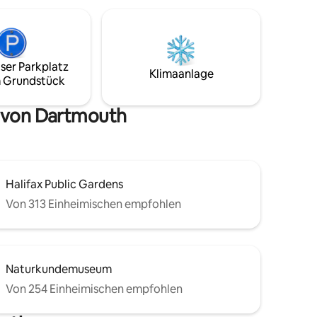
wenige Gehminuten von den beliebten
Dartmouth Coffee Shops, Restaurants,
Bars und dem schönen Banook Lake
entfernt. Genieße Highspeed-
Internetzugang, Smart-TV, eine
ser Parkplatz
übergroße Dusche, eine individuelle
Klimaanlage
 Grundstück
Küchenzeile mit Mikrowelle,
Waschbecken und optionalem Kochfeld.
In der Nähe von Shubie-Wanderwegen
n von Dartmouth
und Einkaufsmöglichkeiten.
Halifax Public Gardens
Von 313 Einheimischen empfohlen
Naturkundemuseum
Von 254 Einheimischen empfohlen