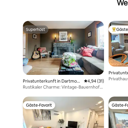
Wei
Superhost
Gäste
Superhost
Beliebte
Privatunt
Privathau
Privatunterkunft in Dartmout
Durchschnittliche Bew
4,94 (31)
Dartmou
h
Rustikaler Charme: Vintage-Bauernhof-
Retreat in Dartmouth
Gäste-Favorit
Gäste-Fa
Gäste-Favorit
Gäste-Fa