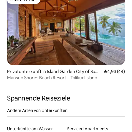
Gäste-Favorit
Privatunterkunft in Island Garden City of Sam
Durchschnittl
4,93 (44)
al
Mansud Shores Beach Resort – Talikud Island
Spannende Reiseziele
Andere Arten von Unterkünften
Unterkünfte am Wasser
Serviced Apartments