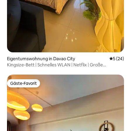
Eigentumswohnung in Davao City
Durchschni
5 (24)
Kingsize-Bett | Schnelles WLAN | Netflix | Große
Unterkunft | Abreeza
Gäste-Favorit
Gäste-Favorit