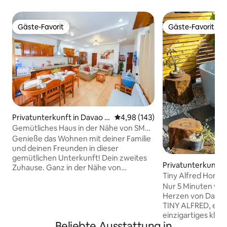
Gäste-Favorit
Gäste-Favorit
Gäste-Favorit
Gäste-Favorit
Privatunterkunft in Davao C
Durchschnittliche Bewertung: 4
4,98 (143)
ity
Gemütliches Haus in der Nähe von SM
Lanang, Flughafen, kostenloser
Genieße das Wohnen mit deiner Familie
Parkplatz
und deinen Freunden in dieser
gemütlichen Unterkunft! Dein zweites
Privatunterkunft 
Zuhause. Ganz in der Nähe von
ity
Tiny Alfred Home 
Einkaufszentren, Restaurants, nur 2,3
Freien in der Näh
Nur 5 Minuten von
km von SM Lanang entfernt. Eine
Herzen von Davao 
Dreiradfahrt entfernt von Starbucks,
TINY ALFRED, ein 
McDonalds, 7-Eleven, Mercury Drug und
einzigartiges klei
vielen mehr! Der Flughafen Davao ist 3,4
Beliebte Ausstattung in
schwarzem Holz-D
km von der Unterkunft entfernt. Du