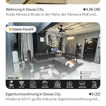
Wohnung in Davao City
Durchschnittl
4,96 (28)
Avida Abreeza Studio in der Nähe der Abreeza Mall und
von SM Lanang
Gäste-Favorit
Beliebter Gäste-Favorit.
Eigentumswohnung in Davao City
Durchschn
5 (22)
Moderne 63 m² große Industrie-Eigentumswohnung mit
2 Schlafzimmern und 1 Bad | Ecke