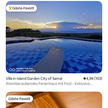
Gäste-Favorit
Beliebter Gäste-Favorit.
Villa in Island Garden City of Samal
Durchschnittli
4,96 (103)
Atemberaubendes Ferienhaus mit Pool – Exklusive
Nutzung
Gäste-Favorit
Gäste-Favorit