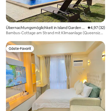
Übernachtungsmöglichkeit in Island Garden Ci
Durchschnitt
4,97 (32)
ty of Samal
Bambus-Cottage am Strand mit Klimaanlage (Queensize-
Bett)
Gäste-Favorit
Gäste-Favorit