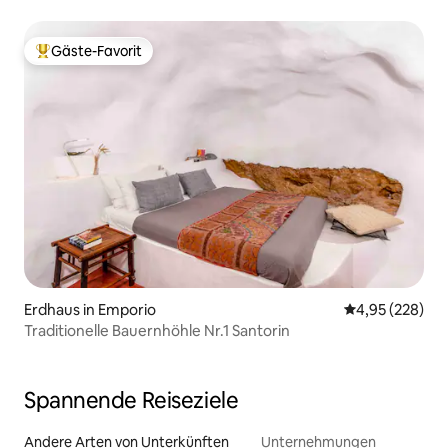
Gäste-Favorit
Beliebter Gäste-Favorit.
Erdhaus in Emporio
Durchschnittli
4,95 (228)
Traditionelle Bauernhöhle Nr.1 Santorin
Spannende Reiseziele
Andere Arten von Unterkünften
Unternehmungen