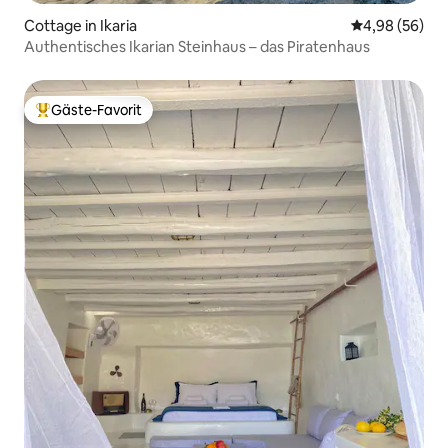
Cottage in Ikaria
Durchschnittl
4,98 (56)
Authentisches Ikarian Steinhaus – das Piratenhaus
Gäste-Favorit
Beliebter Gäste-Favorit.