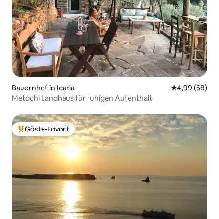
Bauernhof in Icaria
Durchschnittl
4,99 (68)
Metochi Landhaus für ruhigen Aufenthalt
Gäste-Favorit
Beliebter Gäste-Favorit.