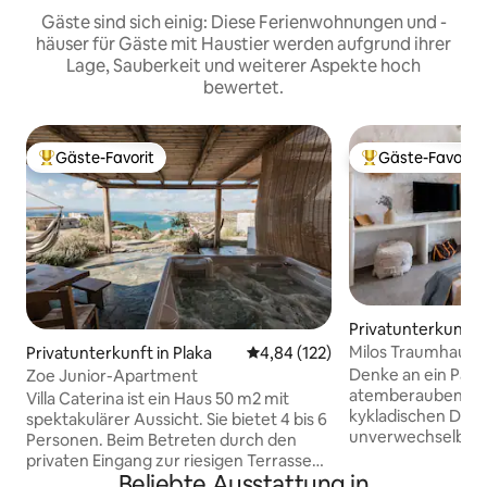
Gäste sind sich einig: Diese Ferienwohnungen und -
häuser für Gäste mit Haustier werden aufgrund ihrer
Lage, Sauberkeit und weiterer Aspekte hoch
bewertet.
Gäste-Favorit
Gäste-Favorit
Beliebter Gäste-Favorit.
Beliebter Gäste-F
Privatunterkunft 
kia
Milos Traumhaus 
Privatunterkunft in Plaka
Durchschnittliche Bewertung: 4
4,84 (122)
Denke an ein Para
Zoe Junior-Apartment
atemberaubenden
Villa Caterina ist ein Haus 50 m2 mit
kykladischen Desi
spektakulärer Aussicht. Sie bietet 4 bis 6
unverwechselbar
Personen. Beim Betreten durch den
Akzenten. Hier wi
privaten Eingang zur riesigen Terrasse
Unsere Unterkunft
Beliebte Ausstattung in
der Villa kannst du dein