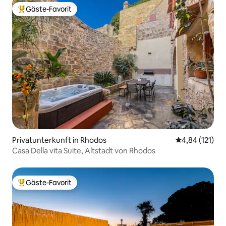
Gäste-Favorit
Beliebter Gäste-Favorit.
Privatunterkunft in Rhodos
Durchschnittl
4,84 (121)
Casa Della vita Suite, Altstadt von Rhodos
Gäste-Favorit
Beliebter Gäste-Favorit.