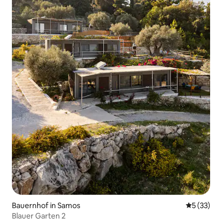
Bauernhof in Samos
Durchschn
5 (33)
Blauer Garten 2