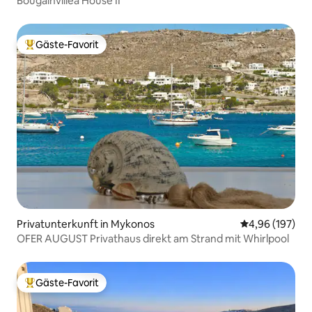
Βougainvillea House II
Gäste-Favorit
Beliebter Gäste-Favorit.
Privatunterkunft in Mykonos
Durchschnittli
4,96 (197)
OFER AUGUST Privathaus direkt am Strand mit Whirlpool
Gäste-Favorit
Beliebter Gäste-Favorit.