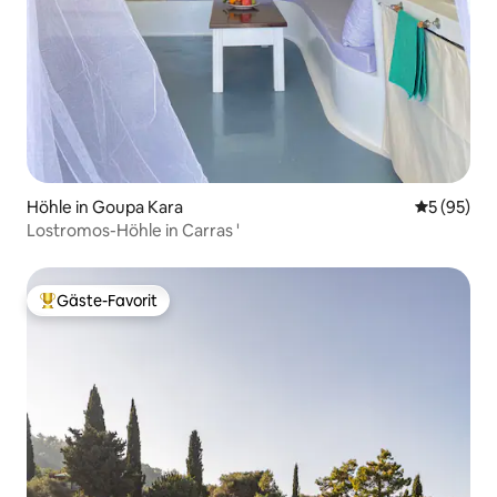
Höhle in Goupa Kara
Durchschni
5 (95)
Lostromos-Höhle in Carras '
Gäste-Favorit
Beliebter Gäste-Favorit.