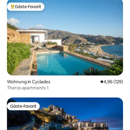
Gäste-Favorit
Beliebter Gäste-Favorit.
Wohnung in Cyclades
Durchschnittli
4,96 (129)
Theros apartments 1
Gäste-Favorit
Gäste-Favorit