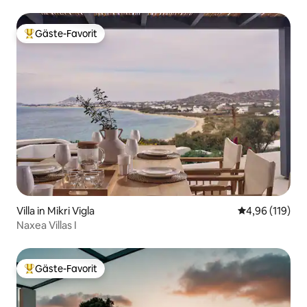
Gäste-Favorit
Beliebter Gäste-Favorit.
Villa in Mikri Vigla
Durchschnittl
4,96 (119)
Naxea Villas I
Gäste-Favorit
Beliebter Gäste-Favorit.