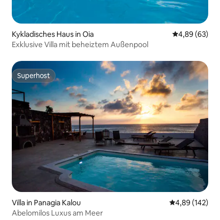
Kykladisches Haus in Oia
Durchschnittl
4,89 (63)
Exklusive Villa mit beheiztem Außenpool
Superhost
Superhost
Villa in Panagia Kalou
Durchschnittli
4,89 (142)
Abelomilos Luxus am Meer