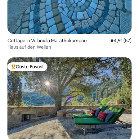
Cottage in Velanidia Marathokampou
Durchschnitt
4,91 (57)
Haus auf den Wellen
Gäste-Favorit
Beliebter Gäste-Favorit.