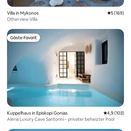
Villa in Mykonos
Durchschnit
5 (169)
Otherview Villa
Gäste-Favorit
Gäste-Favorit
Kuppelhaus in Episkopi Gonias
Durchschnitt
4,9 (103)
Aleria Luxury Cave Santorini – privater beheizter Pool