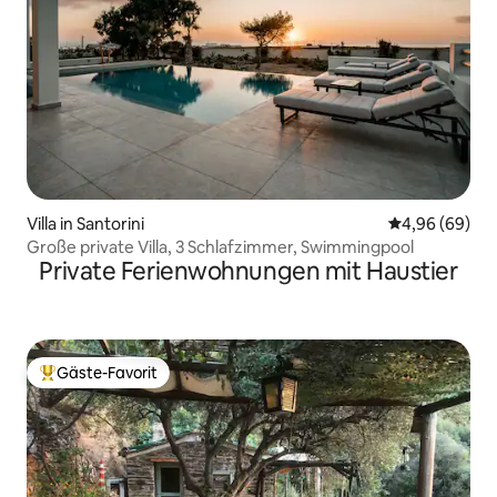
Villa in Santorini
Durchschnittl
4,96 (69)
Große private Villa, 3 Schlafzimmer, Swimmingpool
Private Ferienwohnungen mit Haustier
Gäste-Favorit
Beliebter Gäste-Favorit.