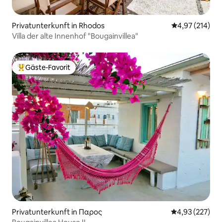
Privatunterkunft in Rhodos
Durchschnittl
4,97 (214)
Villa der alte Innenhof "Bougainvillea"
Gäste-Favorit
Beliebter Gäste-Favorit.
Privatunterkunft in Παρος
Durchschnittli
4,93 (227)