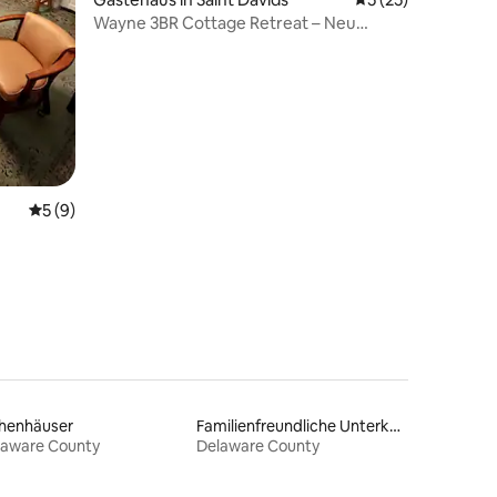
Wayne 3BR Cottage Retreat – Neu
34 Bewertungen
renoviert
Durchschnittliche Bewertung: 5 von 5, 9 Bewertungen
5 (9)
ihenhäuser
Familienfreundliche Unterkünfte
laware County
Delaware County