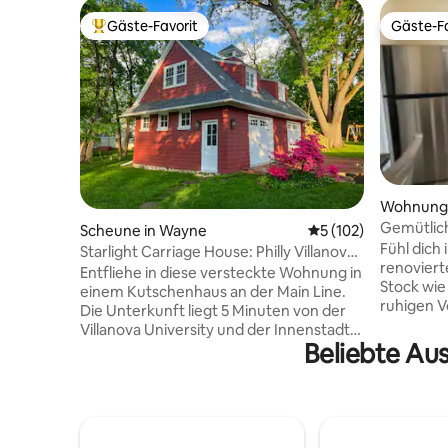
Gäste-Favorit
Gäste-Fa
Beliebter Gäste-Favorit.
Gäste-Fa
Wohnung 
Gemütlic
Scheune in Wayne
Durchschnittliche B
5 (102)
Schlafzim
Fühl dich
Starlight Carriage House: Philly Villanova
(PHL) ent
renoviert
Wayne
Entfliehe in diese versteckte Wohnung in
Stock wie 
einem Kutschenhaus an der Main Line.
ruhigen 
Die Unterkunft liegt 5 Minuten von der
Zugang zu
Villanova University und der Innenstadt
Restauran
Beliebte Au
von Wayne entfernt; 10 Minuten von
wichtigen
King of Prussia; ein kurzer Spaziergang
Wohnung 
zum Bahnhof Radnor bringt Sie in
Badezimme
30 Minuten nach Philadelphia, von wo aus
was du fü
Sie New York City und Washington, D.C.
benötigst
erreichen können. Wir haben die