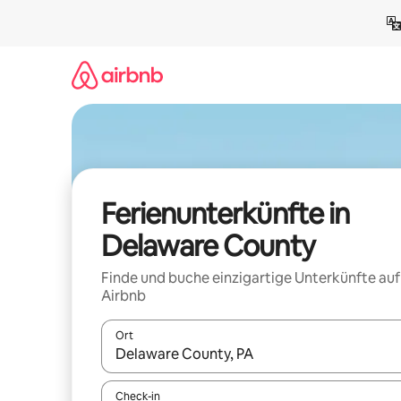
Zu
Inhalten
springen
Ferienunterkünfte in
Delaware County
Finde und buche einzigartige Unterkünfte auf
Airbnb
Ort
Wenn Ergebnisse verfügbar sind, navigiere mit d
Check-in