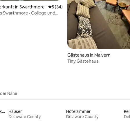
erkunft in Swarthmore
Durchschnittliche Bewertung: 5 von 5, 
5 (34)
s Swarthmore · College und
u Fuß erreichbar
Gästehaus in Malvern
Tiny Gästehaus
 der Nähe
Haustierfreundliche Unterkünfte
Häuser
Hotelzimmer
Re
Delaware County
Delaware County
De