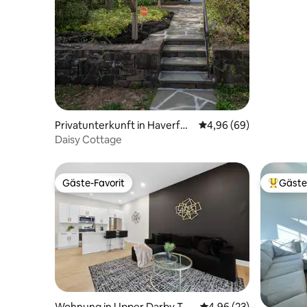
Privatunterkunft in Haverfor
Durchschnittliche Bew
4,96 (69)
d
Daisy Cottage
Gäste-Favorit
Gäste
Gäste-Favorit
Beliebte
Wohnung in Upper Darby To
Durchschnittliche Bew
4,96 (23)