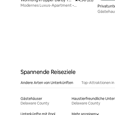
wnship
Modernes Luxus-Apartment •
Privatunt
2 Schlafzimmer in bester Lage in
Gästehau
Philadelphia
Bahnhof z
Spannende Reiseziele
Andere Arten von Unterkünften
Top-Attraktionen in
Gästehäuser
Delaware County
Delaware County
Unterkünfte mit Pool
Mehr anzeigen