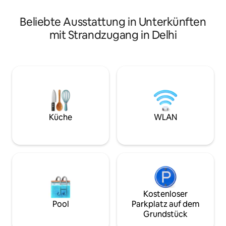
Hinweis: Gäste sin
Yolo-Erlebnis zu machen.
für alle Personen
oder Streitigkeite
Beliebte Ausstattung in Unterkünften
Aufenthalts ents
mit Strandzugang in Delhi
Küche
WLAN
Kostenloser
Pool
Parkplatz auf dem
Grundstück