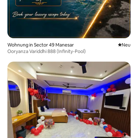
Wohnung in Sector 49 Manesar
Neue Unt
Neu
Ooryanza Variddhi 888 (Infinity-Pool)