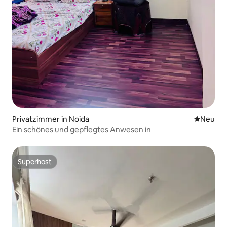
Privatzimmer in Noida
Neue Unt
Neu
Ein schönes und gepflegtes Anwesen in
Superhost
Superhost