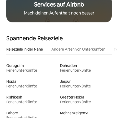
Services auf Airbnb
Mach deinen Aufenthalt noch besser
Spannende Reiseziele
Reiseziele in der Nähe
Andere Arten von Unterkünften
To
Gurugram
Dehradun
Ferienunterkünfte
Ferienunterkünfte
Noida
Jaipur
Ferienunterkünfte
Ferienunterkünfte
Rishikesh
Greater Noida
Ferienunterkünfte
Ferienunterkünfte
Lahore
Mehr anzeigen
Ferienunterkünfte