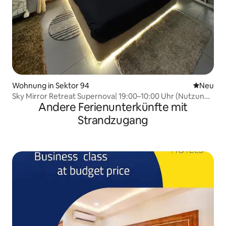
Wohnung in Sektor 94
Neue Unt
Neu
Sky Mirror Retreat Supernova| 19:00–10:00 Uhr (Nutzung
Andere Ferienunterkünfte mit
über Nacht)
Strandzugang