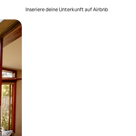
Inseriere deine Unterkunft auf Airbnb
h Berühren oder Wischgesten.