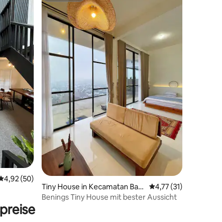
Durchschnittliche Bewertung: 4,92 von 5, 50 Bewertungen
4,92 (50)
Tiny House in Kecamatan Bat
Durchschnittliche Be
4,77 (31)
41 Bewertungen
ur
Benings Tiny House mit bester Aussicht
preise