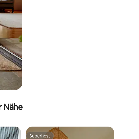
er Nähe
Superhost
Superhost