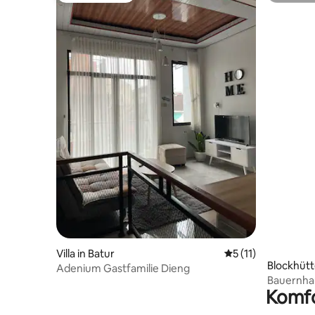
Villa in Batur
Durchschnittliche
5 (11)
Blockhütt
Adenium Gastfamilie Dieng
ur
Bauernhau
Komfo