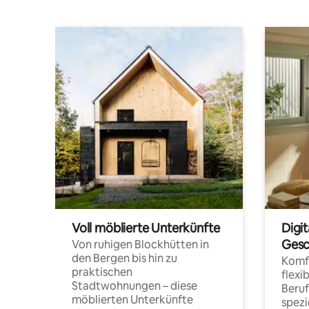
Voll möblierte Unterkünfte
Digi
Gesc
Von ruhigen Blockhütten in
den Bergen bis hin zu
Komfo
praktischen
flexi
Stadtwohnungen – diese
Beru
möblierten Unterkünfte
spezi