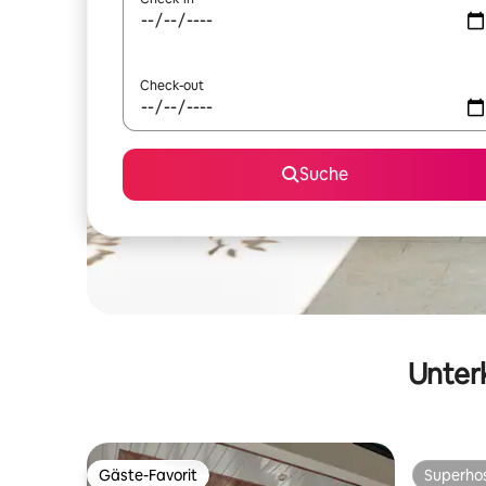
Check-out
Suche
Unterk
Gäste-Favorit
Superho
Gäste-Favorit
Superho