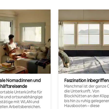
tale Nomad:innen und
Faszination inbegriffen
häftsreisende
Manchmal ist der ganze 
die Unterkunft. Von
rtable Unterkünfte für
Blockhütten an den Klip
ble und ortsunabhängige
bis hin zu ruhig gelegene
fstätige mit WLAN und
Hausbooten – diese
ellen Arbeitsbereichen.