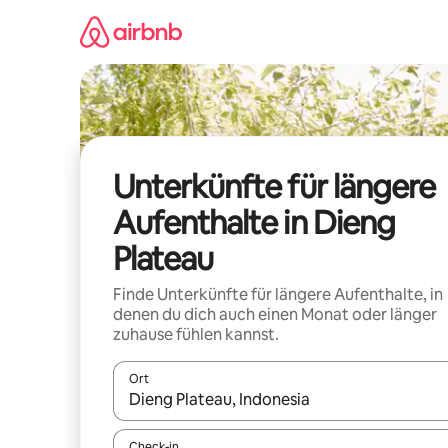
Zu
Inhalten
springen
Unterkünfte für längere
Aufenthalte in Dieng
Plateau
Finde Unterkünfte für längere Aufenthalte, in
denen du dich auch einen Monat oder länger
zuhause fühlen kannst.
Ort
Wenn Ergebnisse verfügbar sind, navigiere mit d
Check-in