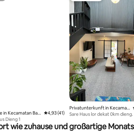
 Bewertung: 5 von 5, 11 Bewertungen
Privatunterkunft in Kecamat
e in Kecamatan Bat
Durchschnittliche Bewertung: 4,93 von 5, 
4,93 (41)
an Batur
Sare Haus lor dekat 0km dieng.
s Dieng 1
rt wie zuhause und großartige Monats