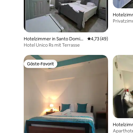
Hotelzim
Privatzimm
Fuß errei
Hotelzimmer in Santo Domin
Durchschnittliche Bew
4,73 (49)
go
Hotel Unico Rs mit Terrasse
Gäste-Favorit
Gäste-Favorit
Hotelzim
Aparthot