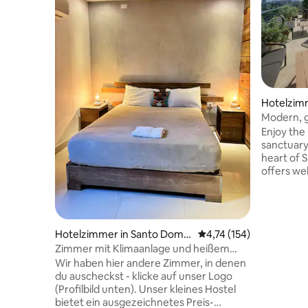
Hotelzim
o
Modern, g
auf die St
Enjoy the
sanctuary
heart of 
offers we
stunning 
contempor
state-of-
finest bed
Hotelzimmer in Santo Domin
Durchschnittliche Bew
4,74 (154)
your ulti
go
Zimmer mit Klimaanlage und heißem
with exqui
Wasser im Stadtzentrum
restaurant
Wir haben hier andere Zimmer, in denen
an unforg
du auscheckst - klicke auf unser Logo
vibrant c
(Profilbild unten). Unser kleines Hostel
Republic.
bietet ein ausgezeichnetes Preis-