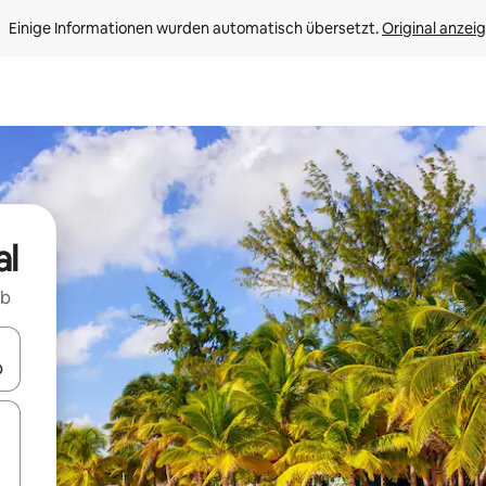
Einige Informationen wurden automatisch übersetzt. 
Original anzei
al
nb
en Pfeiltasten nach oben und unten oder erkunde die Ergebnisse durc