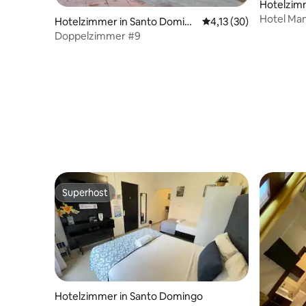
Hotelzim
Hotel Man
Hotelzimmer in Santo Doming
Durchschnittliche Be
4,13 (30)
Frühstüc
o
Doppelzimmer #9
Superhost
Superhost
Hotelzimmer in Santo Domingo