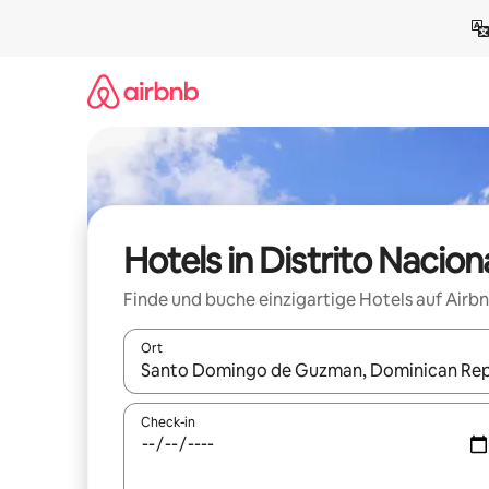
Zu
Inhalten
springen
Hotels in Distrito Nacion
Finde und buche einzigartige Hotels auf Airb
Ort
Wenn Ergebnisse verfügbar sind, navigiere mit d
Check-in