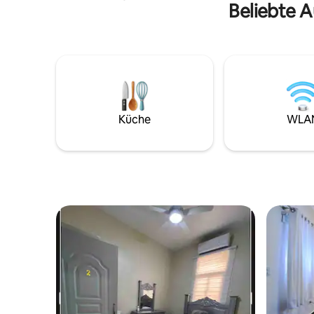
Beliebte A
Leistungs-Verhältnis und eine
einladende Atmosphäre. Wir befinden
uns direkt in der historischen
„Kolonialzone“ und in der Nähe von
Supermärkten und
Verkehrsanbindungen. Jeden Sonntag
haben unsere Gäste die Möglichkeit, den
Chinatown-Markt zu besuchen und die
köstlichen kulinarischen Angebote sowie
Küche
WLA
Live-Musik der Bonye Group beim
wöchentlichen kostenlosen Konzert nur
wenige Minuten entfernt zu genießen.