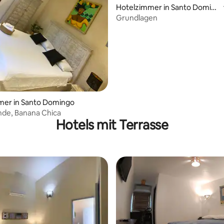
Hotelzimmer in Santo Domin
go Este
Grundlagen
mer in Santo Domingo
nde, Banana Chica
Hotels mit Terrasse