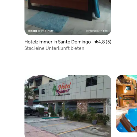
Kolonialz
Hotelzimmer in Santo Domingo
Durchschnittliche B
4,8 (5)
Staci eine Unterkunft bieten