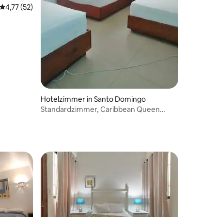
Durchschnittliche Bewertung: 4,77 von 5, 52 Bewertungen
4,77 (52)
Hotelzimmer in Santo Domingo
Standardzimmer, Caribbean Queen
Hotel