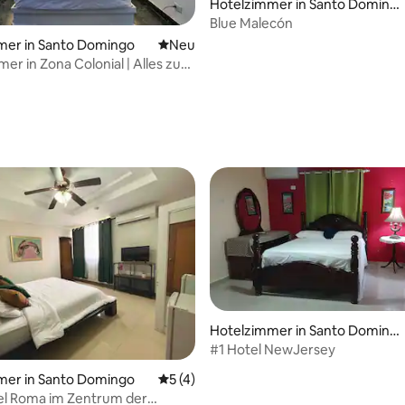
Hotelzimmer in Santo Doming
o
Blue Malecón
mer in Santo Domingo
Neue Unterkunft
Neu
er in Zona Colonial | Alles zu
chbar
ertung: 4,73 von 5, 49 Bewertungen
Hotelzimmer in Santo Doming
o
#1 Hotel NewJersey
mer in Santo Domingo
Durchschnittliche Bewertung: 5 von 5,
5 (4)
el Roma im Zentrum der