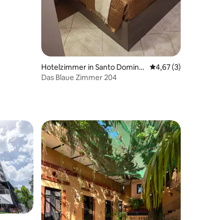
Hotelzimmer in Santo Doming
Durchschnittliche B
4,67 (3)
o
Das Blaue Zimmer 204