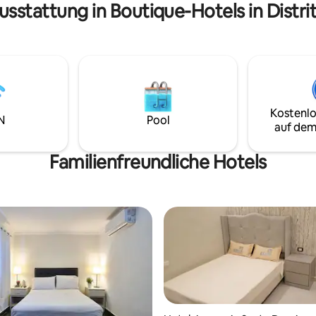
usstattung in Boutique-Hotels in Distri
Fast-Food-Shops sein.
Kostenlo
N
Pool
auf dem
Familienfreundliche Hotels