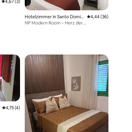
Durchschnittliche Bewertung: 4,67 von 5, 3 Bewertungen
4,67 (3)
Hotelzimmer in Santo Domin
Durchschnittliche Be
4,44 (36)
go
NP Modern Room – Herz der
Kolonialzone
Durchschnittliche Bewertung: 4,75 von 5, 4 Bewertungen
4,75 (4)
 4 Bewertungen