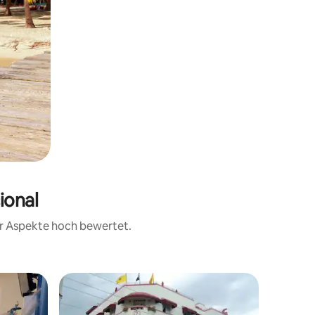
ional
rer Aspekte hoch bewertet.
Hotelzim
2-Zimmer