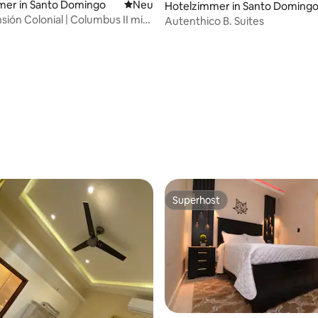
mer in Santo Domingo
Neue Unterkunft
Neu
Hotelzimmer in Santo Doming
sión Colonial | Columbus II mit
Autenthico B. Suites
wertung: 4,13 von 5, 30 Bewertungen
k
Superhost
Superhost