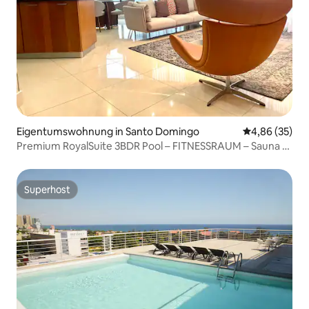
Eigentumswohnung in Santo Domingo
Durchschnittl
4,86 (35)
Premium RoyalSuite 3BDR Pool – FITNESSRAUM – Sauna –
SPA
Superhost
Superhost