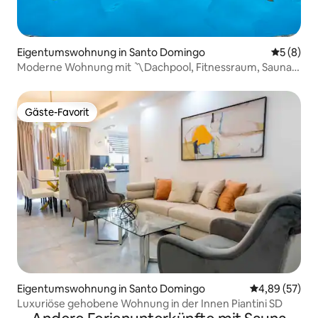
Eigentumswohnung in Santo Domingo
Durchschn
5 (8)
Moderne Wohnung mit 〽️Dachpool, Fitnessraum, Sauna
und schöner Aussicht
Gäste-Favorit
Gäste-Favorit
Eigentumswohnung in Santo Domingo
Durchschnittl
4,89 (57)
Luxuriöse gehobene Wohnung in der Innen Piantini SD