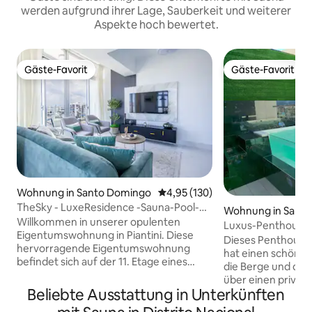
werden aufgrund ihrer Lage, Sauberkeit und weiterer
Aspekte hoch bewertet.
Gäste-Favorit
Gäste-Favorit
Gäste-Favorit
Gäste-Favorit
Wohnung in Santo Domingo
Durchschnittliche Bewertung: 4
4,95 (130)
TheSky - LuxeResidence -Sauna-Pool-
Wohnung in Sant
WLAN @DTSD
Willkommen in unserer opulenten
Luxus-Penthouse 
Eigentumswohnung in Piantini. Diese
Whirlpool, Fitness
Dieses Penthouse 
hervorragende Eigentumswohnung
hat einen schönen 
befindet sich auf der 11. Etage eines
die Berge und die 
Luxusgebäudes und bietet einen idealen
über einen private
städtischen Rückzugsort, der sowohl
Beliebte Ausstattung in Unterkünften
liegt in zentraler
Luxus als auch Lagekomfort garantiert.
Minuten von den 