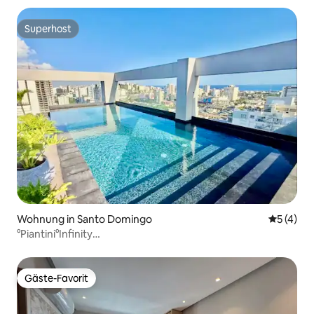
Superhost
Superhost
Wohnung in Santo Domingo
Durchsch
5 (4)
°Piantini°Infinity
Pool°Dachterrasse°Fitnessraum°Klimaanlage°Einzigartige
3 Etagen
Gäste-Favorit
Gäste-Favorit