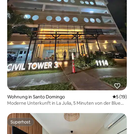
Wohnung in Santo Domingo
Durchschn
5 (19)
Moderne Unterkunft in La Julia, 5 Minuten von der Blue
Mall entfernt
Superhost
Superhost