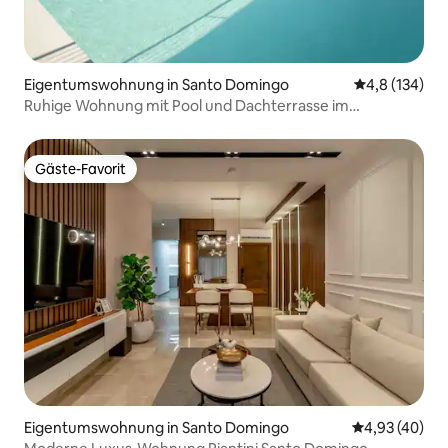
Eigentumswohnung in Santo Domingo
Durchschnitt
4,8 (134)
Ruhige Wohnung mit Pool und Dachterrasse im
Fitnessstudio
Gäste-Favorit
Gäste-Favorit
Eigentumswohnung in Santo Domingo
Durchschnittl
4,93 (40)