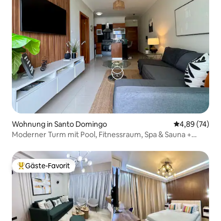
Wohnung in Santo Domingo
Durchschnittl
4,89 (74)
Moderner Turm mit Pool, Fitnessraum, Spa & Sauna +
Stadtblick
Gäste-Favorit
Beliebter Gäste-Favorit.