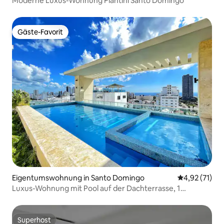
Moderne Luxus-Wohnung Piantini Santo Domingo
Gäste-Favorit
Gäste-Favorit
Eigentumswohnung in Santo Domingo
Durchschnitt
4,92 (71)
Luxus-Wohnung mit Pool auf der Dachterrasse, 1
Schlafzimmer, 2 Badezimmer
Superhost