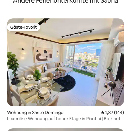
Andere Ferienunterkünfte mit Sauna
Gäste-Favorit
Gäste-Favorit
Wohnung in Santo Domingo
Durchschnittli
4,87 (144)
Luxuriöse Wohnung auf hoher Etage in Piantini | Blick auf
die Stadt