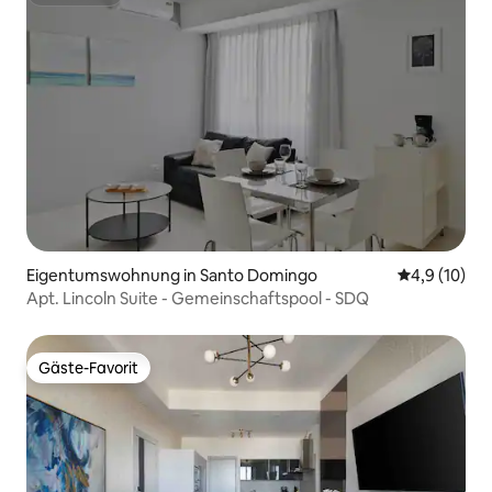
Superhost
Eigentumswohnung in Santo Domingo
Durchschnit
4,9 (10)
Apt. Lincoln Suite - Gemeinschaftspool - SDQ
Gäste-Favorit
Gäste-Favorit