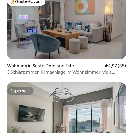
Gäste-Favorit
Beliebter Gäste-Favorit.
Wohnung in Santo Domingo Este
Durchschnittl
4,97 (38)
3 Schlafzimmer, Klimaanlage im Wohnzimmer, viele
Annehmlichkeiten
Superhost
Superhost