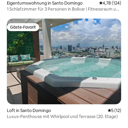
Eigentumswohnung in Santo Domingo
Durchschnittl
4,78 (124)
1 Schlafzimmer für 3 Personen in Bolívar | Fitnessraum und
tolle Lage
Gäste-Favorit
Gäste-Favorit
Loft in Santo Domingo
Durchschn
5 (12)
Luxus-Penthouse mit Whirlpool und Terrasse (20. Etage)